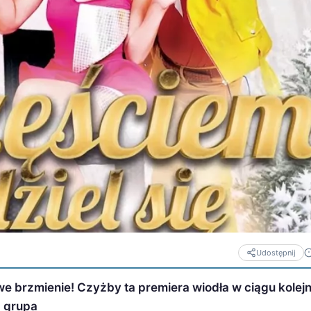
Udostępnij
iwe brzmienie! Czyżby ta premiera wiodła w ciągu kolej
 grupa