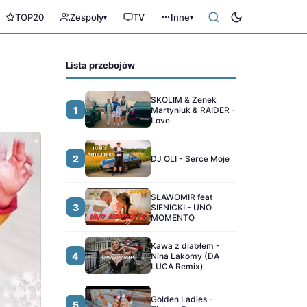
TOP20
Zespoły
TV
Inne
▾
▾
Lista przebojów
SKOLIM & Zenek
1
Martyniuk & RAIDER -
Love
2
DJ OLI - Serce Moje
SŁAWOMIR feat
3
SIENICKI - UNO
MOMENTO
Kawa z diabłem -
4
Nina Lakomy (DA
LUCA Remix)
Golden Ladies -
5