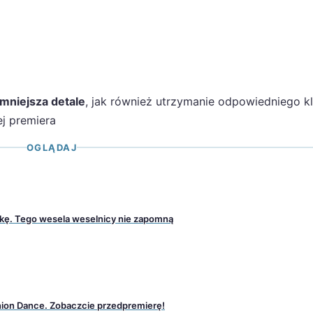
mniejsza detale
, jak również utrzymanie odpowiedniego kl
ej premiera
OGLĄDAJ
wkę. Tego wesela weselnicy nie zapomną
nion Dance. Zobaczcie przedpremierę!