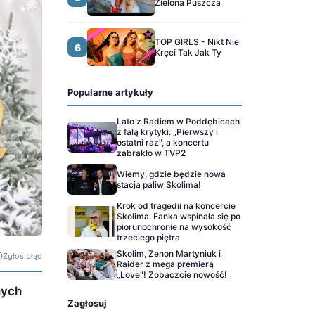
Zielona Puszcza
TOP GIRLS - Nikt Nie
6
Kręci Tak Jak Ty
Popularne artykuły
Lato z Radiem w Poddębicach
z falą krytyki. „Pierwszy i
ostatni raz", a koncertu
zabrakło w TVP2
Wiemy, gdzie będzie nowa
stacja paliw Skolima!
Krok od tragedii na koncercie
Skolima. Fanka wspinała się po
piorunochronie na wysokość
trzeciego piętra
Skolim, Zenon Martyniuk i
Zgłoś błąd
Raider z mega premierą
„Love"! Zobaczcie nowość!
nych
Zagłosuj