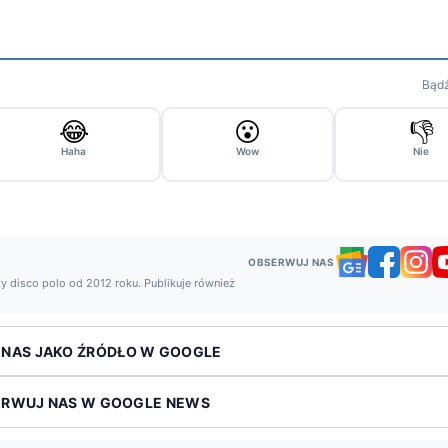
Bądź
😂
😮
👎
Haha
Wow
Nie
OBSERWUJ NAS
y disco polo od 2012 roku. Publikuje również
 NAS JAKO ŹRÓDŁO W GOOGLE
ERWUJ NAS W GOOGLE NEWS