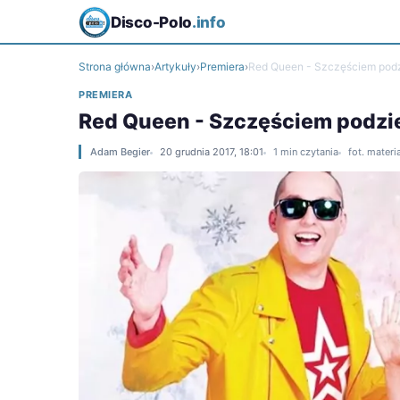
Disco-Polo
.info
Strona główna
›
Artykuły
›
Premiera
›
Red Queen - Szczęściem podzi
PREMIERA
Red Queen - Szczęściem podziel
Adam Begier
20 grudnia 2017, 18:01
1 min czytania
fot. mater