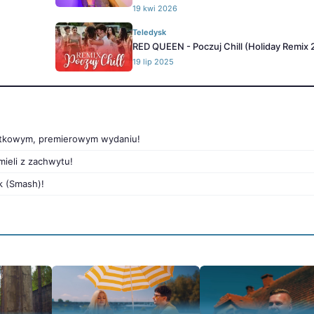
19 kwi 2026
Teledysk
RED QUEEN - Poczuj Chill (Holiday Remix 
19 lip 2025
jątkowym, premierowym wydaniu!
mieli z zachwytu!
k (Smash)!