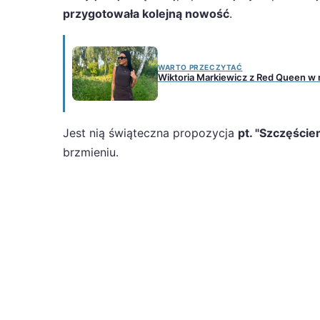
przygotowała kolejną nowość
.
WARTO PRZECZYTAĆ
Wiktoria Markiewicz z Red Queen w min
Jest nią świąteczna propozycja
pt. "Szczęście
brzmieniu.