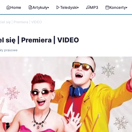
Home
Artykuły
Teledyski
MP3
Koncerty
▾
▾
▾
el się | Premiera | VIDEO
 się | Premiera | VIDEO
iały prasowe