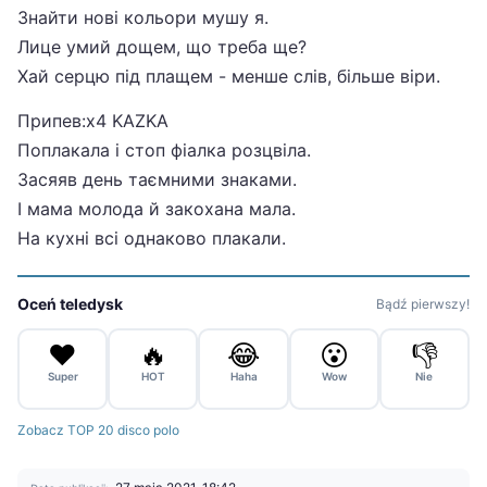
Знайти нові кольори мушу я.
Лице умий дощем, що треба ще?
Хай серцю під плащем - менше слів, більше віри.
Припев:х4 KAZKA
Поплакала і стоп фіалка розцвіла.
Засяяв день таємними знаками.
І мама молода й закохана мала.
На кухні всі однаково плакали.
Oceń teledysk
Bądź pierwszy!
❤️
🔥
😂
😮
👎
Super
HOT
Haha
Wow
Nie
Zobacz TOP 20 disco polo