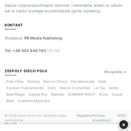
Dalsze rozpowszechnianie tekstów i materiałów wideo w całości
lub w części wymaga wcześniejszej zgody wydawcy.
KONTAKT
Wydawca:
PR Media Publishing
Tel: +48 503 949 763
(10-16)
ZESPOŁY DISCO POLO
Wszystkie →
Polo Vibes
Domino
Dance 2 Disco
Pan Mareczek
Sado
Krystian Pudzianowski
XoXo
Marcin Czerwiński
La Tija
Verdis
Beat Magic
Kapela Roy
Maestro
SUMMER NIGHT
N’Joy
Claudi
Bedi
Czadowa Mamuśka
© 2026 Disco-Polo.info. Wszelkie prawa
Regulamin
Polityka
RODO
zastrzeżone.
prywatności
×
REKLAMA