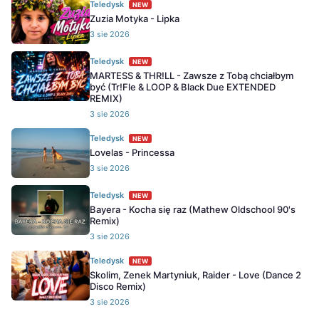
Teledysk
NEW
Zuzia Motyka - Lipka
3 sie 2026
Teledysk
NEW
MARTESS & THR!LL - Zawsze z Tobą chciałbym
być (Tr!Fle & LOOP & Black Due EXTENDED
REMIX)
3 sie 2026
Teledysk
NEW
Lovelas - Princessa
3 sie 2026
Teledysk
NEW
Bayera - Kocha się raz (Mathew Oldschool 90's
Remix)
3 sie 2026
Teledysk
NEW
Skolim, Zenek Martyniuk, Raider - Love (Dance 2
Disco Remix)
3 sie 2026