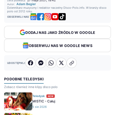
27 maja 2021, 18:42
Data publikacji:
Adam Begier
Autor:
Dziennikarz muzyczny i redaktor naczelny Disco-Polo.info. W branży disco
polo od 2012 roku.
OBSERWUJ NAS
DODAJ NAS JAKO ŹRÓDŁO W GOOGLE
OBSERWUJ NAS W GOOGLE NEWS
UDOSTĘPNIJ:
PODOBNE TELEDYSKI
Zobacz również inne klipy disco polo
Teledysk
NEW
MISTIC - Całuj
5 sie 2026