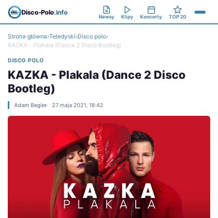
Disco-Polo
.info
Newsy
Klipy
Koncerty
TOP 20
Strona główna
›
Teledyski
›
Disco polo
›
KAZKA - Plakala (Dance 2 Disco Bootleg)
DISCO POLO
KAZKA - Plakala (Dance 2 Disco
Bootleg)
Adam Begier
27 maja 2021, 18:42