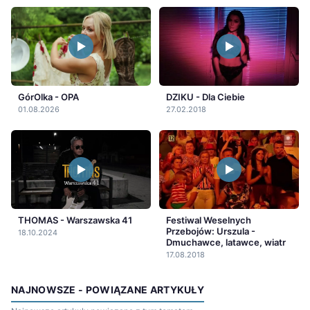
GórOlka - OPA
DZIKU - Dla Ciebie
01.08.2026
27.02.2018
THOMAS - Warszawska 41
Festiwal Weselnych
Przebojów: Urszula -
18.10.2024
Dmuchawce, latawce, wiatr
17.08.2018
NAJNOWSZE - POWIĄZANE ARTYKUŁY