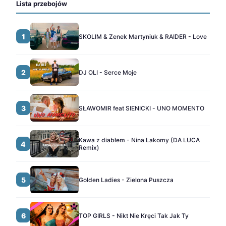
Lista przebojów
1
SKOLIM & Zenek Martyniuk & RAIDER - Love
2
DJ OLI - Serce Moje
3
SŁAWOMIR feat SIENICKI - UNO MOMENTO
Kawa z diabłem - Nina Lakomy (DA LUCA
4
Remix)
5
Golden Ladies - Zielona Puszcza
6
TOP GIRLS - Nikt Nie Kręci Tak Jak Ty