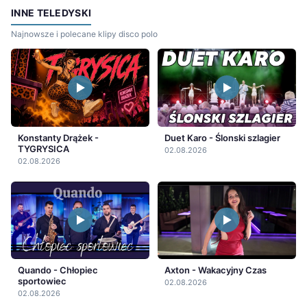
INNE TELEDYSKI
Najnowsze i polecane klipy disco polo
Konstanty Drążek -
Duet Karo - Ślonski szlagier
TYGRYSICA
02.08.2026
02.08.2026
Quando - Chłopiec
Axton - Wakacyjny Czas
sportowiec
02.08.2026
02.08.2026