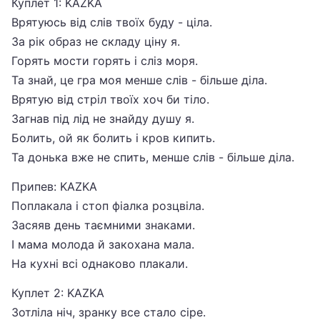
Куплет 1: KAZKA
Врятуюсь від слів твоїх буду - ціла.
За рік образ не складу ціну я.
Горять мости горять і сліз моря.
Та знай, це гра моя менше слів - більше діла.
Врятую від стріл твоїх хоч би тіло.
Загнав під лід не знайду душу я.
Болить, ой як болить і кров кипить.
Та донька вже не спить, менше слів - більше діла.
Припев: KAZKA
Поплакала і стоп фіалка розцвіла.
Засяяв день таємними знаками.
І мама молода й закохана мала.
На кухні всі однаково плакали.
Куплет 2: KAZKA
Зотліла ніч, зранку все стало сіре.