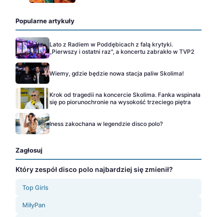
Popularne artykuły
Lato z Radiem w Poddębicach z falą krytyki.
„Pierwszy i ostatni raz", a koncertu zabrakło w TVP2
Wiemy, gdzie będzie nowa stacja paliw Skolima!
Krok od tragedii na koncercie Skolima. Fanka wspinała
się po piorunochronie na wysokość trzeciego piętra
Iness zakochana w legendzie disco polo?
Zagłosuj
Który zespół disco polo najbardziej się zmienił?
Top Girls
MiłyPan