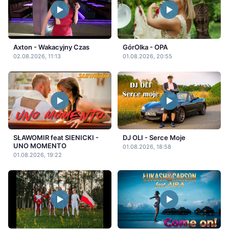
Axton - Wakacyjny Czas
GórOlka - OPA
02.08.2026, 11:13
01.08.2026, 20:55
SŁAWOMIR feat SIENICKI -
DJ OLI - Serce Moje
UNO MOMENTO
01.08.2026, 18:58
01.08.2026, 19:22