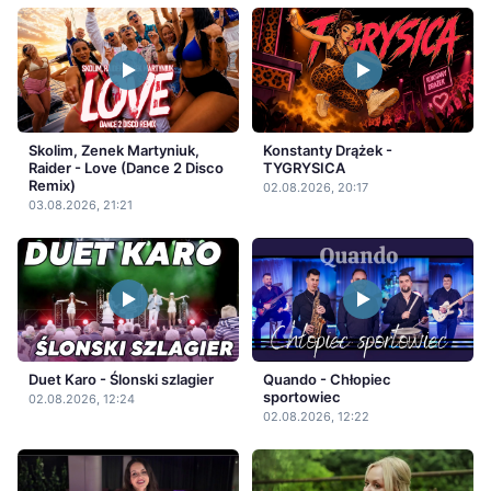
Skolim, Zenek Martyniuk,
Konstanty Drążek -
Raider - Love (Dance 2 Disco
TYGRYSICA
Remix)
02.08.2026, 20:17
03.08.2026, 21:21
Duet Karo - Ślonski szlagier
Quando - Chłopiec
sportowiec
02.08.2026, 12:24
02.08.2026, 12:22