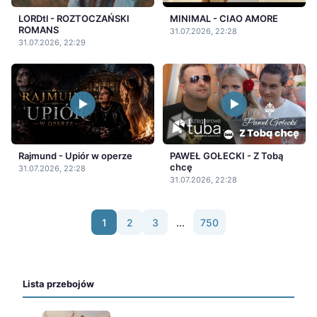
LORDtl - ROZTOCZAŃSKI
MINIMAL - CIAO AMORE
ROMANS
31.07.2026, 22:28
31.07.2026, 22:29
Rajmund - Upiór w operze
PAWEŁ GOŁECKI - Z Tobą
chcę
31.07.2026, 22:28
31.07.2026, 22:28
1
2
3
...
750
Lista przebojów