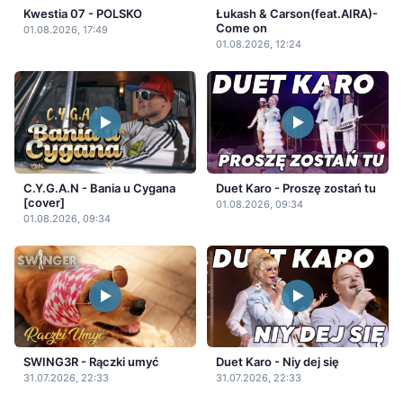
Kwestia 07 - POLSKO
Łukash & Carson(feat.AIRA)-
Come on
01.08.2026, 17:49
01.08.2026, 12:24
C.Y.G.A.N - Bania u Cygana
Duet Karo - Proszę zostań tu
[cover]
01.08.2026, 09:34
01.08.2026, 09:34
SWING3R - Rączki umyć
Duet Karo - Niy dej się
31.07.2026, 22:33
31.07.2026, 22:33