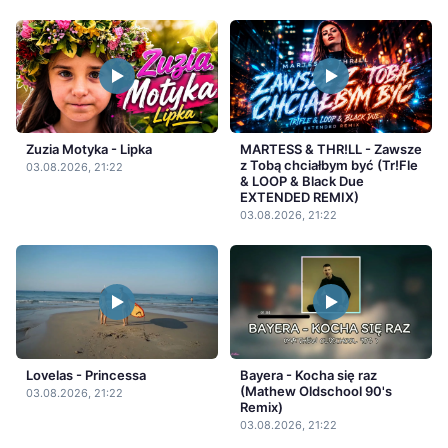
Zuzia Motyka - Lipka
MARTESS & THR!LL - Zawsze
z Tobą chciałbym być (Tr!Fle
03.08.2026, 21:22
& LOOP & Black Due
EXTENDED REMIX)
03.08.2026, 21:22
Lovelas - Princessa
Bayera - Kocha się raz
(Mathew Oldschool 90's
03.08.2026, 21:22
Remix)
03.08.2026, 21:22