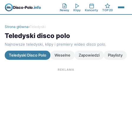
Disco-Polo
.info
Newsy
Klipy
Koncerty
TOP 20
Strona główna
›
Teledyski
Teledyski disco polo
Najnowsze teledyski, klipy i premiery wideo disco polo.
Teledyski Disco Polo
Weselne
Zapowiedzi
Playlisty
REKLAMA