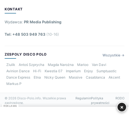
KONTAKT
Wydawca:
PR Media Publishing
Tel: +48 503 949 763
(10-16)
ZESPOŁY DISCO POLO
Wszystkie →
Ziulik
Antoś Szprycha
Magda Narożna
Marioo
Van Davi
Avinion Dance
Hi-Fi
Kwestia 07
Imperium
Enjoy
Sumptuastic
Dance Express
Etna
Nicky Queen
Massive
Casablanca
Akcent
Markus P
© 2026 Disco-Polo.info. Wszelkie prawa
Regulamin
Polityka
RODO
zastrzeżone.
prywatności
×
REKLAMA