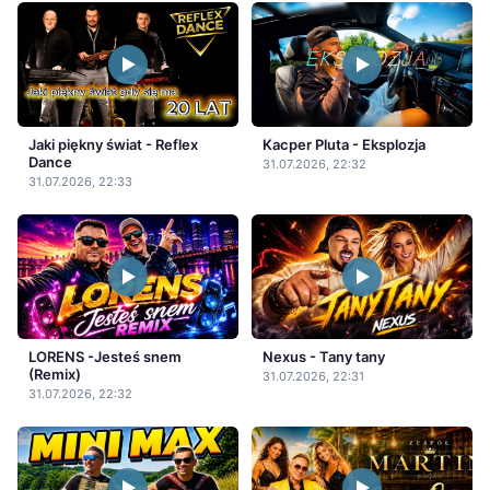
Jaki piękny świat - Reflex
Kacper Pluta - Eksplozja
Dance
31.07.2026, 22:32
31.07.2026, 22:33
LORENS -Jesteś snem
Nexus - Tany tany
(Remix)
31.07.2026, 22:31
31.07.2026, 22:32