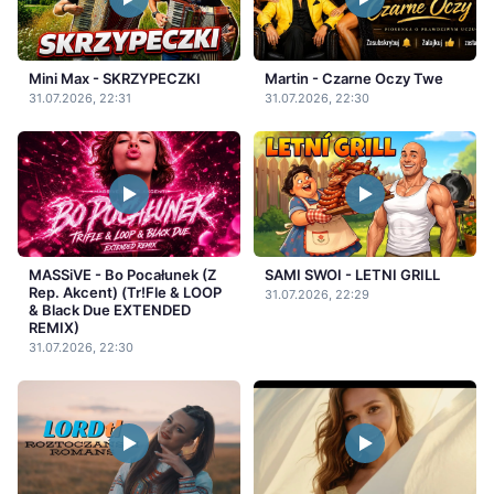
Mini Max - SKRZYPECZKI
Martin - Czarne Oczy Twe
31.07.2026, 22:31
31.07.2026, 22:30
MASSiVE - Bo Pocałunek (Z
SAMI SWOI - LETNI GRILL
Rep. Akcent) (Tr!Fle & LOOP
31.07.2026, 22:29
& Black Due EXTENDED
REMIX)
31.07.2026, 22:30