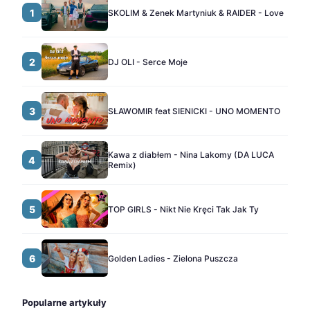
1
SKOLIM & Zenek Martyniuk & RAIDER - Love
2
DJ OLI - Serce Moje
3
SŁAWOMIR feat SIENICKI - UNO MOMENTO
Kawa z diabłem - Nina Lakomy (DA LUCA
4
Remix)
5
TOP GIRLS - Nikt Nie Kręci Tak Jak Ty
6
Golden Ladies - Zielona Puszcza
Popularne artykuły