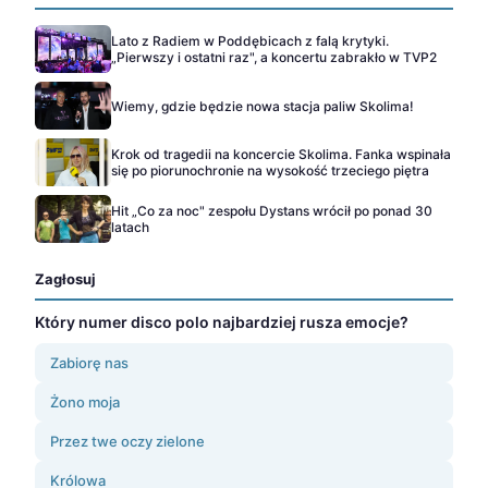
Lato z Radiem w Poddębicach z falą krytyki.
„Pierwszy i ostatni raz", a koncertu zabrakło w TVP2
Wiemy, gdzie będzie nowa stacja paliw Skolima!
Krok od tragedii na koncercie Skolima. Fanka wspinała
się po piorunochronie na wysokość trzeciego piętra
Hit „Co za noc" zespołu Dystans wrócił po ponad 30
latach
Zagłosuj
Który numer disco polo najbardziej rusza emocje?
Zabiorę nas
Żono moja
Przez twe oczy zielone
Królowa