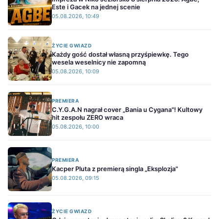
Este i Gacek na jednej scenie
05.08.2026, 10:49
ŻYCIE GWIAZD
Każdy gość dostał własną przyśpiewkę. Tego
wesela weselnicy nie zapomną
05.08.2026, 10:09
PREMIERA
C.Y.G.A.N nagrał cover „Bania u Cygana"! Kultowy
hit zespołu ZERO wraca
05.08.2026, 10:00
PREMIERA
Kacper Pluta z premierą singla „Eksplozja"
05.08.2026, 09:15
ŻYCIE GWIAZD