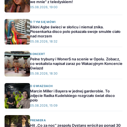
we mnie" z teledyskiem!
05.08.2026, 19:00
O TYM SIĘ MÓWI
Bikini Agbe świeci w słońcu i niemal znika.
Piosenkarka disco polo pokazała swoje smukłe ciało
nad morzem
05.08.2026, 18:32
KONCERT
Pełne trybuny i WonerS na scenie w Opolu. Zobacz,
co wokalista napisał zaraz po Wakacyjnym Koncercie
Gwiazd
05.08.2026, 18:30
O GWIAZDACH
Marcin Miller i Bayera w jednej garderobie. To
zdjęcie Radka Kudelskiego rozgrzało świat disco
polo
05.08.2026, 15:09
PREMIERA
Hit „Co za noc" zespołu Dystans wrócił po ponad 30