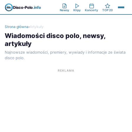
Disco-Polo
.info
Newsy
Klipy
Koncerty
TOP 20
Strona główna
›
Artykuły
Wiadomości disco polo, newsy,
artykuły
Najnowsze wiadomości, premiery, wywiady i informacje ze świata
disco polo.
REKLAMA