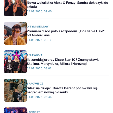
Nowa wokalistka Alexa & Fonzy. Sandra dołączyła do
składu
04.08.2026, 09:40
O TYM SIĘ MÓWI
Premiera disco polo z rozpędem. „Do Ciebie Halo"
od Ambu-Lans
04.08.2026, 09:15
TELEWIZJA
Ile zarobią jurorzy Disco Star 10? Znamy stawki
Skolima, Martyniuka, Millera i Narożnej
04.08.2026, 08:01
ZAPOWIEDŹ
"Ależ się dzieje". Dorota Berent pochwaliła się
nagraniem nowej piosenki
04.08.2026, 06:45
KONCERT