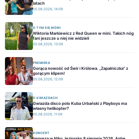
latach
05.08.2026, 14:09
O TYM SIĘ MÓWI
Wiktoria Markiewicz z Red Queen w mini. Takich nóg
fani jeszcze u niej nie widzieli
05.08.2026, 13:09
PREMIERA
Gorąca nowość od Świr i Królowa. „Zapalniczka" z
gorącym klipem!
05.08.2026, 12:09
O GWIAZDACH
Gwiazda disco polo Kuba Urbański z Playboys ma
własny helikopter?
05.08.2026, 11:09
KONCERT
Impreza w Niko Jeziorsko 8 sierpnia 2026. Agbe,