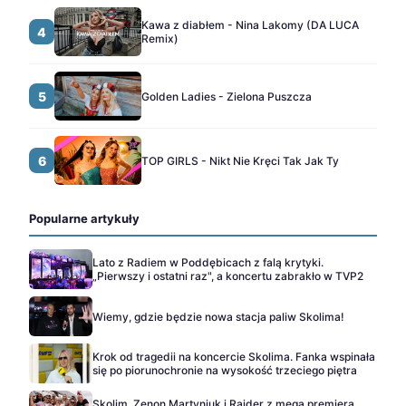
Kawa z diabłem - Nina Lakomy (DA LUCA
4
Remix)
5
Golden Ladies - Zielona Puszcza
6
TOP GIRLS - Nikt Nie Kręci Tak Jak Ty
Popularne artykuły
Lato z Radiem w Poddębicach z falą krytyki.
„Pierwszy i ostatni raz", a koncertu zabrakło w TVP2
Wiemy, gdzie będzie nowa stacja paliw Skolima!
Krok od tragedii na koncercie Skolima. Fanka wspinała
się po piorunochronie na wysokość trzeciego piętra
Skolim, Zenon Martyniuk i Raider z mega premierą