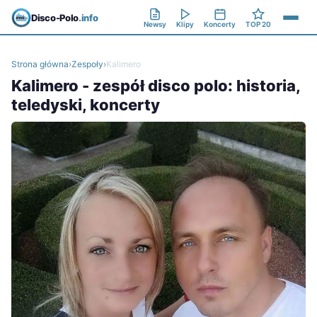
Disco-Polo
.info
Newsy
Klipy
Koncerty
TOP 20
Strona główna
›
Zespoły
›
Kalimero
Kalimero - zespół disco polo: historia,
teledyski, koncerty