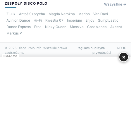
ZESPOŁY DISCO POLO
Wszystkie →
Ziulik
Antoś Szprycha
Magda Narożna
Marioo
Van Davi
Avinion Dance
Hi-Fi
Kwestia 07
Imperium
Enjoy
Sumptuastic
Dance Express
Etna
Nicky Queen
Massive
Casablanca
Akcent
Markus P
© 2026 Disco-Polo.info. Wszelkie prawa
Regulamin
Polityka
RODO
zastrzeżone.
prywatności
×
REKLAMA