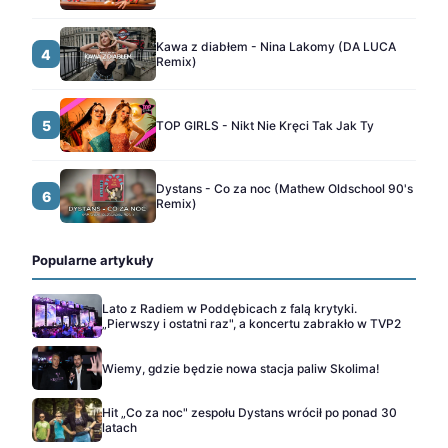
Kawa z diabłem - Nina Lakomy (DA LUCA
4
Remix)
5
TOP GIRLS - Nikt Nie Kręci Tak Jak Ty
Dystans - Co za noc (Mathew Oldschool 90's
6
Remix)
Popularne artykuły
Lato z Radiem w Poddębicach z falą krytyki.
„Pierwszy i ostatni raz", a koncertu zabrakło w TVP2
Wiemy, gdzie będzie nowa stacja paliw Skolima!
Hit „Co za noc" zespołu Dystans wrócił po ponad 30
latach