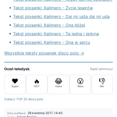
Tekst piosenki: Kalimero - Życie leserów
Tekst piosenki: Kalimero - Daj mi usta daj mi uda
Tekst piosenki: Kalimero - Ona bliżej
Tekst piosenki: Kalimero - Ta jedna i jedyna
Tekst piosenki: Kalimero - Ona w sercu
Wszystkie teksty piosenek disco polo →
Oceń teledysk
Bądź pierwszy!
❤️
🔥
😂
😮
👎
Super
HOT
Haha
Wow
Nie
Zobacz TOP 20 disco polo
28 kwietnia 2017, 14:40
Data publikacji:
Adam Begier