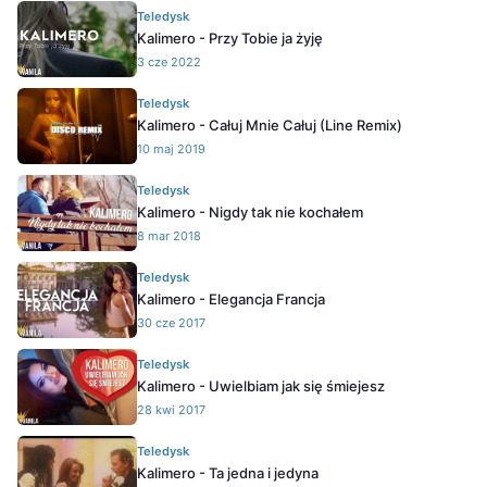
Teledysk
Kalimero - Przy Tobie ja żyję
3 cze 2022
Teledysk
Kalimero - Całuj Mnie Całuj (Line Remix)
10 maj 2019
Teledysk
Kalimero - Nigdy tak nie kochałem
8 mar 2018
Teledysk
Kalimero - Elegancja Francja
30 cze 2017
Teledysk
Kalimero - Uwielbiam jak się śmiejesz
28 kwi 2017
Teledysk
Kalimero - Ta jedna i jedyna