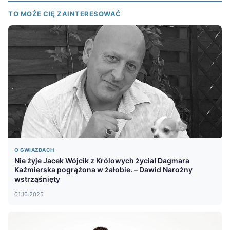
TO MOŻE CIĘ ZAINTERESOWAĆ
O GWIAZDACH
Nie żyje Jacek Wójcik z Królowych życia! Dagmara
Kaźmierska pogrążona w żałobie. – Dawid Narożny
wstrząśnięty
01.10.2025