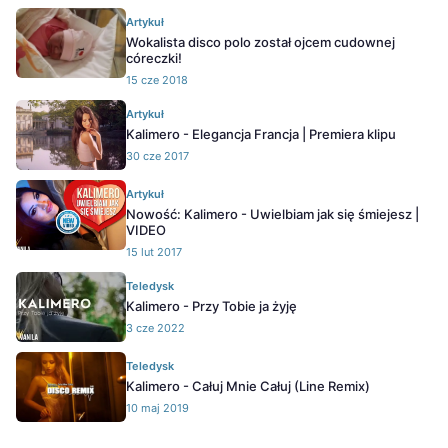
Artykuł
Wokalista disco polo został ojcem cudownej
córeczki!
15 cze 2018
Artykuł
Kalimero - Elegancja Francja | Premiera klipu
30 cze 2017
Artykuł
Nowość: Kalimero - Uwielbiam jak się śmiejesz |
VIDEO
15 lut 2017
Teledysk
Kalimero - Przy Tobie ja żyję
3 cze 2022
Teledysk
Kalimero - Całuj Mnie Całuj (Line Remix)
10 maj 2019