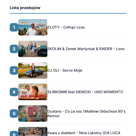
Lista przebojów
1
ZŁOTY - Cofnąć czas
2
SKOLIM & Zenek Martyniuk & RAIDER - Love
3
DJ OLI - Serce Moje
4
SŁAWOMIR feat SIENICKI - UNO MOMENTO
Dystans - Co za noc (Mathew Oldschool 90's
5
Remix)
Kawa z diabłem - Nina Lakomy (DA LUCA
6