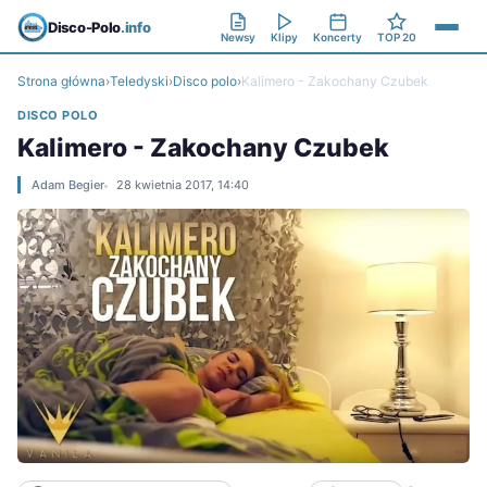
Disco-Polo
.info
Newsy
Klipy
Koncerty
TOP 20
Strona główna
›
Teledyski
›
Disco polo
›
Kalimero - Zakochany Czubek
DISCO POLO
Kalimero - Zakochany Czubek
Adam Begier
28 kwietnia 2017, 14:40