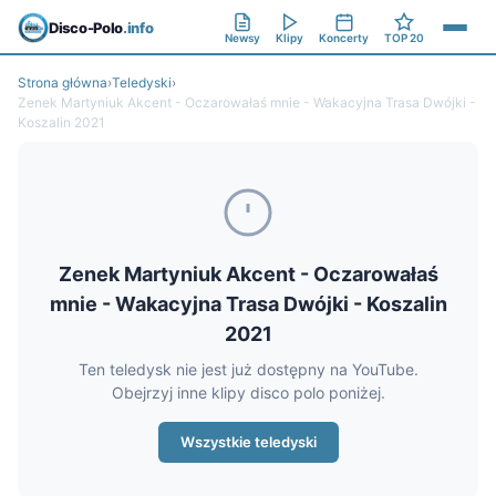
Disco-Polo
.info
Newsy
Klipy
Koncerty
TOP 20
Strona główna
›
Teledyski
›
Zenek Martyniuk Akcent - Oczarowałaś mnie - Wakacyjna Trasa Dwójki -
Koszalin 2021
Zenek Martyniuk Akcent - Oczarowałaś
mnie - Wakacyjna Trasa Dwójki - Koszalin
2021
Ten teledysk nie jest już dostępny na YouTube.
Obejrzyj inne klipy disco polo poniżej.
Wszystkie teledyski