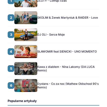
1
ZŁOTY - Cofnąć czas
2
SKOLIM & Zenek Martyniuk & RAIDER - Love
3
DJ OLI - Serce Moje
4
SŁAWOMIR feat SIENICKI - UNO MOMENTO
Kawa z diabłem - Nina Lakomy (DA LUCA
5
Remix)
Dystans - Co za noc (Mathew Oldschool 90's
6
Remix)
Popularne artykuły