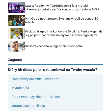
Lato z Radiem w Poddębicach z falą krytyki.
„Pierwszy i ostatni raz", a koncertu zabrakło w TVP2
Hit „Co za noc" zespołu Dystans wrócił po ponad 30
latach
Krok od tragedii na koncercie Skolima. Fanka wspinała
się po piorunochronie na wysokość trzeciego piętra
Iness zakochana w legendzie disco polo?
Zagłosuj
Który hit disco polo rozbrzmiewał na Twoim weselu?
Ona tańczy dla mnie - Weekend
Mydełko Fa
Przez twe oczy zielone - Akcent
Jesteś szalona - Boys