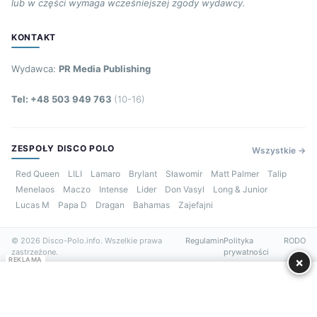
lub w części wymaga wcześniejszej zgody wydawcy.
KONTAKT
Wydawca:
PR Media Publishing
Tel: +48 503 949 763
(10-16)
ZESPOŁY DISCO POLO
Wszystkie →
Red Queen
LILI
Lamaro
Brylant
Sławomir
Matt Palmer
Talip
Menelaos
Maczo
Intense
Lider
Don Vasyl
Long & Junior
Lucas M
Papa D
Dragan
Bahamas
Zajefajni
© 2026 Disco-Polo.info. Wszelkie prawa
Regulamin
Polityka
RODO
zastrzeżone.
prywatności
×
REKLAMA