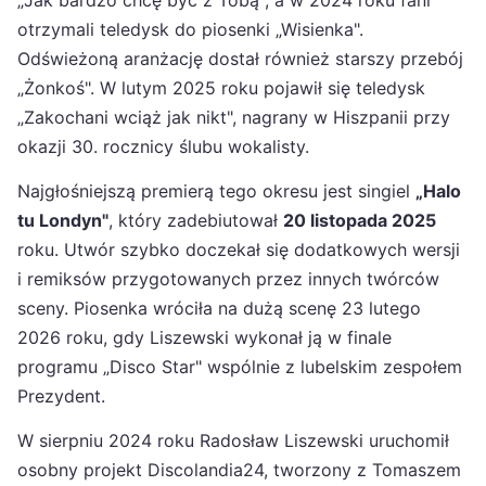
„Jak bardzo chcę być z Tobą", a w 2024 roku fani
otrzymali teledysk do piosenki „Wisienka".
Odświeżoną aranżację dostał również starszy przebój
„Żonkoś". W lutym 2025 roku pojawił się teledysk
„Zakochani wciąż jak nikt", nagrany w Hiszpanii przy
okazji 30. rocznicy ślubu wokalisty.
Najgłośniejszą premierą tego okresu jest singiel
„Halo
tu Londyn"
, który zadebiutował
20 listopada 2025
roku. Utwór szybko doczekał się dodatkowych wersji
i remiksów przygotowanych przez innych twórców
sceny. Piosenka wróciła na dużą scenę 23 lutego
2026 roku, gdy Liszewski wykonał ją w finale
programu „Disco Star" wspólnie z lubelskim zespołem
Prezydent.
W sierpniu 2024 roku Radosław Liszewski uruchomił
osobny projekt Discolandia24, tworzony z Tomaszem