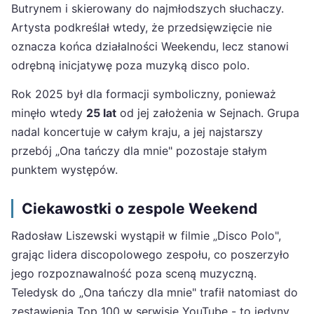
Butrynem i skierowany do najmłodszych słuchaczy.
Artysta podkreślał wtedy, że przedsięwzięcie nie
oznacza końca działalności Weekendu, lecz stanowi
odrębną inicjatywę poza muzyką disco polo.
Rok 2025 był dla formacji symboliczny, ponieważ
minęło wtedy
25 lat
od jej założenia w Sejnach. Grupa
nadal koncertuje w całym kraju, a jej najstarszy
przebój „Ona tańczy dla mnie" pozostaje stałym
punktem występów.
Ciekawostki o zespole Weekend
Radosław Liszewski wystąpił w filmie „Disco Polo",
grając lidera discopolowego zespołu, co poszerzyło
jego rozpoznawalność poza sceną muzyczną.
Teledysk do „Ona tańczy dla mnie" trafił natomiast do
zestawienia Top 100 w serwisie YouTube - to jedyny