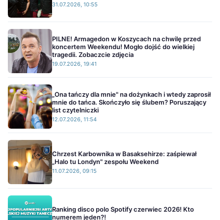
31.07.2026, 10:55
PILNE! Armagedon w Koszycach na chwilę przed
koncertem Weekendu! Mogło dojść do wielkiej
tragedii. Zobaczcie zdjęcia
19.07.2026, 19:41
„Ona tańczy dla mnie" na dożynkach i wtedy zaprosił
mnie do tańca. Skończyło się ślubem? Poruszający
list czytelniczki
12.07.2026, 11:54
Chrzest Karbownika w Basaksehirze: zaśpiewał
„Halo tu Londyn" zespołu Weekend
11.07.2026, 09:15
Ranking disco polo Spotify czerwiec 2026! Kto
numerem jeden?!