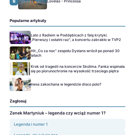
6
Lovelas - Princessa
Popularne artykuły
Lato z Radiem w Poddębicach z falą krytyki.
„Pierwszy i ostatni raz", a koncertu zabrakło w TVP2
Hit „Co za noc" zespołu Dystans wrócił po ponad 30
latach
Krok od tragedii na koncercie Skolima. Fanka wspinała
się po piorunochronie na wysokość trzeciego piętra
Iness zakochana w legendzie disco polo?
Zagłosuj
Zenek Martyniuk – legenda czy wciąż numer 1?
Legenda i numer 1
Legenda, ale już nie top