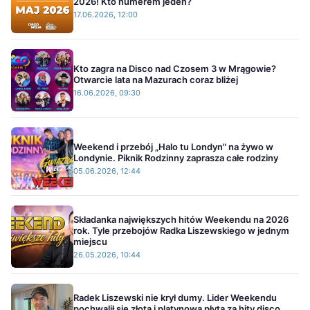
2026! Kto numerem jeden?
17.06.2026, 12:00
Kto zagra na Disco nad Czosem 3 w Mrągowie?
Otwarcie lata na Mazurach coraz bliżej
16.06.2026, 09:30
Weekend i przebój „Halo tu Londyn" na żywo w
Londynie. Piknik Rodzinny zaprasza całe rodziny
05.06.2026, 12:44
Składanka największych hitów Weekendu na 2026
rok. Tyle przebojów Radka Liszewskiego w jednym
miejscu
26.05.2026, 10:44
Radek Liszewski nie krył dumy. Lider Weekendu
pochwalił się złotą i platynową płytą za hity disco