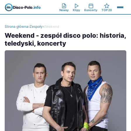
Disco-Polo
.info
Newsy
Klipy
Koncerty
TOP 20
Strona główna
›
Zespoły
›
Weekend
Weekend - zespół disco polo: historia,
teledyski, koncerty