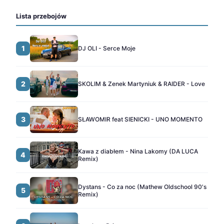
Lista przebojów
1
DJ OLI - Serce Moje
2
SKOLIM & Zenek Martyniuk & RAIDER - Love
3
SŁAWOMIR feat SIENICKI - UNO MOMENTO
Kawa z diabłem - Nina Lakomy (DA LUCA
4
Remix)
Dystans - Co za noc (Mathew Oldschool 90's
5
Remix)