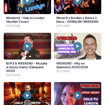
Weekend - Halo tu Londyn
WonerS x Kordian x Dance 2
(SunSet Cover)
Disco - GÓRALSKI WEEKEND
13.03.2026
16.01.2026
BOYS & WEEKEND - Muzykę
WEEKEND - Hity na
w duszy mamy (Zakopane
Sylwestra 2025/2026
2022)
31.12.2025
03.01.2026