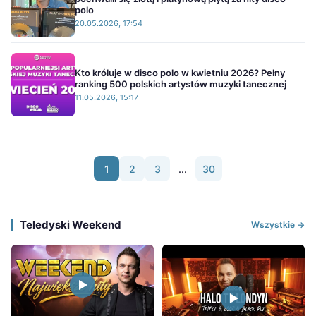
polo
20.05.2026, 17:54
Kto króluje w disco polo w kwietniu 2026? Pełny
ranking 500 polskich artystów muzyki tanecznej
11.05.2026, 15:17
1
2
3
...
30
Teledyski Weekend
Wszystkie →