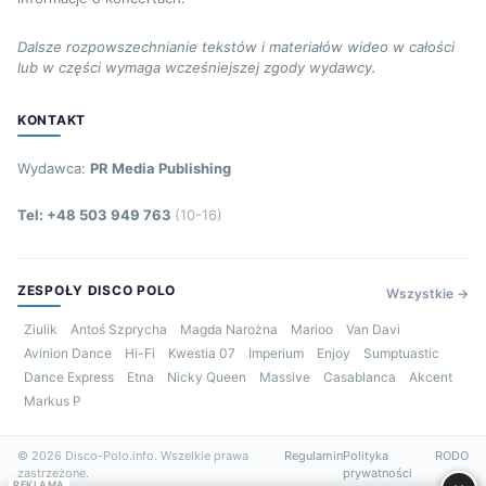
Dalsze rozpowszechnianie tekstów i materiałów wideo w całości
lub w części wymaga wcześniejszej zgody wydawcy.
KONTAKT
Wydawca:
PR Media Publishing
Tel: +48 503 949 763
(10-16)
ZESPOŁY DISCO POLO
Wszystkie →
Ziulik
Antoś Szprycha
Magda Narożna
Marioo
Van Davi
Avinion Dance
Hi-Fi
Kwestia 07
Imperium
Enjoy
Sumptuastic
Dance Express
Etna
Nicky Queen
Massive
Casablanca
Akcent
Markus P
© 2026 Disco-Polo.info. Wszelkie prawa
Regulamin
Polityka
RODO
zastrzeżone.
prywatności
REKLAMA