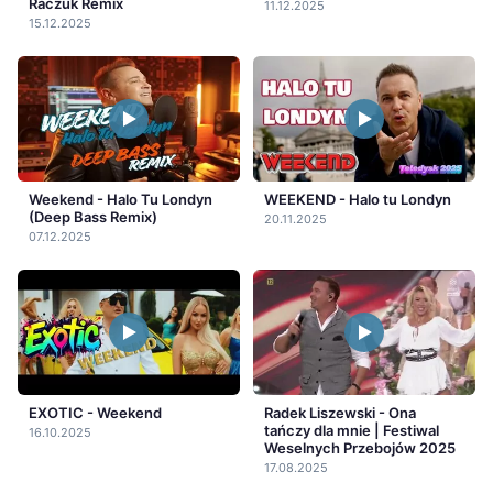
Raczuk Remix
11.12.2025
15.12.2025
Weekend - Halo Tu Londyn
WEEKEND - Halo tu Londyn
(Deep Bass Remix)
20.11.2025
07.12.2025
EXOTIC - Weekend
Radek Liszewski - Ona
tańczy dla mnie | Festiwal
16.10.2025
Weselnych Przebojów 2025
17.08.2025