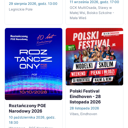
11 września 2026, godz. 17:00
29 sierpnia 2026, godz. 13:00
GCK MultiOsada, Stawy w
Legnickie Pole
Małej Wsi, Boisko Szkolne -
Mała Wieś
Polski Festival
Eindhoven - 28
listopada 2026
Roztańczony PGE
28 listopada 2026
Narodowy 2026
Vibes, Eindhoven
10 października 2026, godz.
18:30