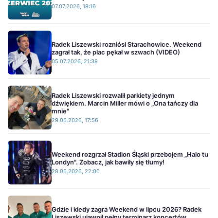
07.07.2026, 18:16
Radek Liszewski rozniósł Starachowice. Weekend
zagrał tak, że plac pękał w szwach (VIDEO)
05.07.2026, 21:39
Radek Liszewski rozwalił parkiety jednym
dźwiękiem. Marcin Miller mówi o „Ona tańczy dla
mnie"
29.06.2026, 17:56
Weekend rozgrzał Stadion Śląski przebojem „Halo tu
Londyn". Zobacz, jak bawiły się tłumy!
28.06.2026, 22:00
Gdzie i kiedy zagra Weekend w lipcu 2026? Radek
Liszewski ujawnił pełny terminarz koncertów