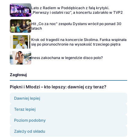
Lato z Radiem w Poddębicach z falą krytyki.
„Pierwszy i ostatni raz", a koncertu zabrakło w TVP2
Hit „Co za noc" zespołu Dystans wrócił po ponad 30
latach
Krok od tragedii na koncercie Skolima. Fanka wspinała
się po piorunochronie na wysokość trzeciego piętra
Iness zakochana w legendzie disco polo?
Zagłosuj
Piękni i Młodzi – kto lepszy: dawniej czy teraz?
Dawniej lepiej
Teraz lepiej
Poziom podobny
Zależy od składu