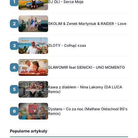
1
DJ OLI - Serce Moje
2
SKOLIM & Zenek Martyniuk & RAIDER - Love
3
ZŁOTY - Cofnąć czas
4
SŁAWOMIR feat SIENICKI - UNO MOMENTO
Kawa z diabłem - Nina Lakomy (DA LUCA
5
Remix)
Dystans - Co za noc (Mathew Oldschool 90's
6
Remix)
Popularne artykuły