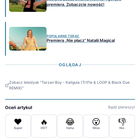
premiera. Zobaczcie nowość!
POPULARNE TERAZ
Premiera „Nie płacz” Natalii Magical
OGLĄDAJ
Zobacz teledysk "Tarzan Boy - Kaligula (Tr!Fle & LOOP & Black Due
REMIX)"
Oceń artykuł
Bądź pierwszy!
❤️
🔥
😂
😮
👎
Super
HOT
Haha
Wow
Nie