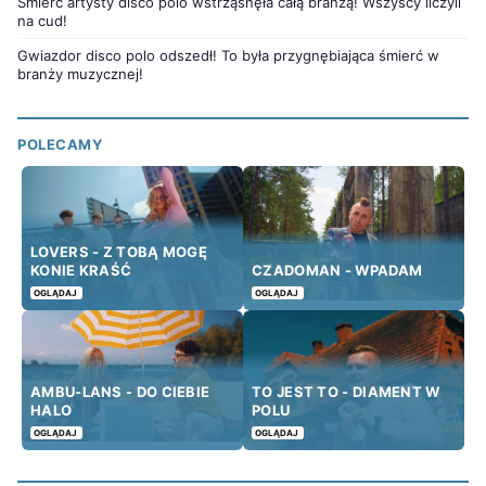
Śmierć artysty disco polo wstrząsnęła całą branżą! Wszyscy liczyli
na cud!
Gwiazdor disco polo odszedł! To była przygnębiająca śmierć w
branży muzycznej!
POLECAMY
LOVERS - Z TOBĄ MOGĘ
KONIE KRAŚĆ
CZADOMAN - WPADAM
OGLĄDAJ
OGLĄDAJ
AMBU-LANS - DO CIEBIE
TO JEST TO - DIAMENT W
HALO
POLU
OGLĄDAJ
OGLĄDAJ