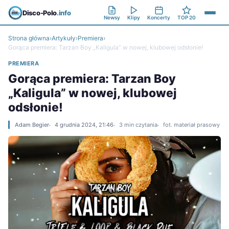
Disco-Polo
.info
Newsy
Klipy
Koncerty
TOP 20
Strona główna
›
Artykuły
›
Premiera
›
Gorąca premiera: Tarzan Boy „Kaligula” w nowej, klubowej odsłonie!
PREMIERA
Gorąca premiera: Tarzan Boy
„Kaligula” w nowej, klubowej
odsłonie!
Adam Begier
4 grudnia 2024, 21:46
3 min czytania
fot. materiał prasowy