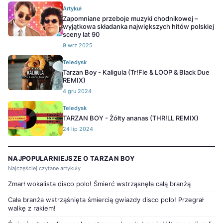
Artykuł
Zapomniane przeboje muzyki chodnikowej –
wyjątkowa składanka największych hitów polskiej
sceny lat 90
9 wrz 2025
Teledysk
Tarzan Boy - Kaligula (Tr!Fle & LOOP & Black Due
REMIX)
4 gru 2024
Teledysk
TARZAN BOY - Żółty ananas (THR!LL REMIX)
24 lip 2024
NAJPOPULARNIEJSZE O TARZAN BOY
Najczęściej czytane artykuły
Zmarł wokalista disco polo! Śmierć wstrząsnęła całą branżą
Cała branża wstrząśnięta śmiercią gwiazdy disco polo! Przegrał
walkę z rakiem!