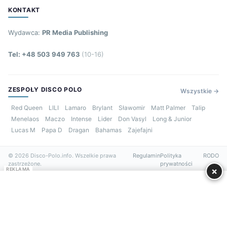
KONTAKT
Wydawca:
PR Media Publishing
Tel: +48 503 949 763
(10-16)
ZESPOŁY DISCO POLO
Wszystkie →
Red Queen
LILI
Lamaro
Brylant
Sławomir
Matt Palmer
Talip
Menelaos
Maczo
Intense
Lider
Don Vasyl
Long & Junior
Lucas M
Papa D
Dragan
Bahamas
Zajefajni
© 2026 Disco-Polo.info. Wszelkie prawa
Regulamin
Polityka
RODO
zastrzeżone.
prywatności
×
REKLAMA