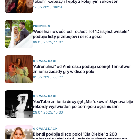
takich”! Łobuzy i Topky z kolejnym sukcesem
12.05.2025, 10:34
PREMIERA
Weselna nowość od To Jest To! ”Dziś jest wesele”
podbije listy przebojów i serca gości
09.05.2025, 14:32
O GWIAZDACH
”Adrenalina” od Androssa podbija scenę! Ten utwór
zmienia zasady gry w disco polo
01.05.2025, 06:22
O GWIAZDACH
YouTube zmienia decyzję! „Misfoxowa” Skynova bije
rekordy wyświetleń po cofnięciu ograniczeń
29.04.2025, 10:30
O GWIAZDACH
Blondi podbija disco polo! ”Dla Ciebie” z 200