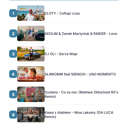
1
ZŁOTY - Cofnąć czas
2
SKOLIM & Zenek Martyniuk & RAIDER - Love
3
DJ OLI - Serce Moje
4
SŁAWOMIR feat SIENICKI - UNO MOMENTO
Dystans - Co za noc (Mathew Oldschool 90's
5
Remix)
Kawa z diabłem - Nina Lakomy (DA LUCA
6
Remix)