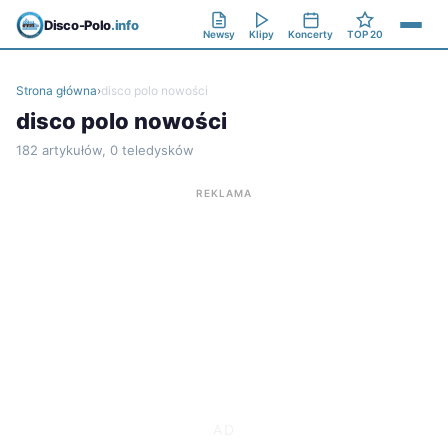
Disco-Polo
.info
Newsy
Klipy
Koncerty
TOP 20
Strona główna
›
disco polo nowości
disco polo nowości
182 artykułów, 0 teledysków
REKLAMA