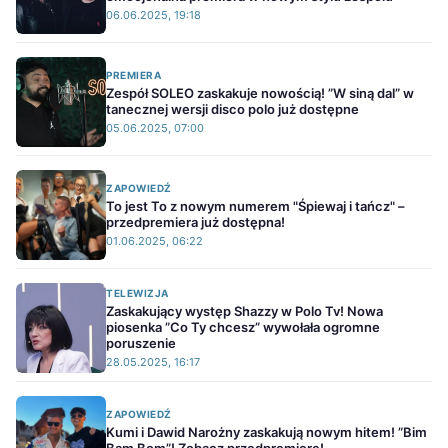
06.06.2025, 19:18
PREMIERA
Zespół SOLEO zaskakuje nowością! ”W siną dal” w
tanecznej wersji disco polo już dostępne
05.06.2025, 07:00
ZAPOWIEDŹ
To jest To z nowym numerem "Śpiewaj i tańcz" –
przedpremiera już dostępna!
01.06.2025, 06:22
TELEWIZJA
Zaskakujący występ Shazzy w Polo Tv! Nowa
piosenka ”Co Ty chcesz” wywołała ogromne
poruszenie
28.05.2025, 16:17
ZAPOWIEDŹ
Kumi i Dawid Narożny zaskakują nowym hitem! ”Bim