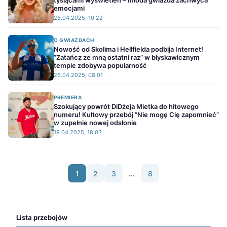
tysiącami wyświetleń – młoda gwiazda zachwyca
emocjami
26.04.2025, 10:22
O GWIAZDACH
Nowość od Skolima i Hellfielda podbija Internet!
”Zatańcz ze mną ostatni raz” w błyskawicznym
tempie zdobywa popularność
26.04.2025, 08:01
PREMIERA
Szokujący powrót DiDżeja Mietka do hitowego
numeru! Kultowy przebój ”Nie mogę Cię zapomnieć”
w zupełnie nowej odsłonie
19.04.2025, 18:03
1
2
3
...
8
Lista przebojów