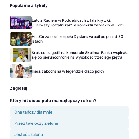
Popularne artykuły
Lato z Radiem w Poddębicach z falą krytyki.
„Pierwszy i ostatni raz", a koncertu zabrakło w TVP2
Hit „Co za noc" zespołu Dystans wrócił po ponad 30
latach
Krok od tragedii na koncercie Skolima. Fanka wspinała
się po piorunochronie na wysokość trzeciego piętra
Iness zakochana w legendzie disco polo?
Zagłosuj
Który hit disco polo ma najlepszy refren?
Ona tańczy dla mnie
Przez twe oczy zielone
Jesteś szalona