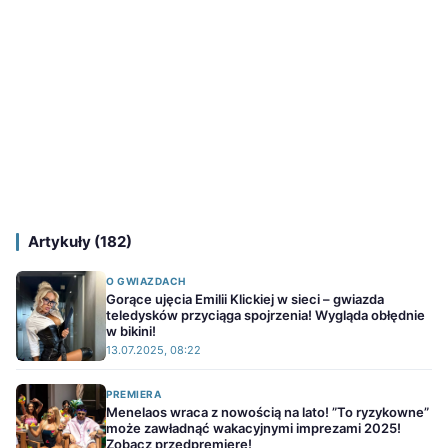
Artykuły (182)
O GWIAZDACH
Gorące ujęcia Emilii Klickiej w sieci – gwiazda
teledysków przyciąga spojrzenia! Wygląda obłędnie
w bikini!
13.07.2025, 08:22
PREMIERA
Menelaos wraca z nowością na lato! ”To ryzykowne”
może zawładnąć wakacyjnymi imprezami 2025!
Zobacz przedpremierę!