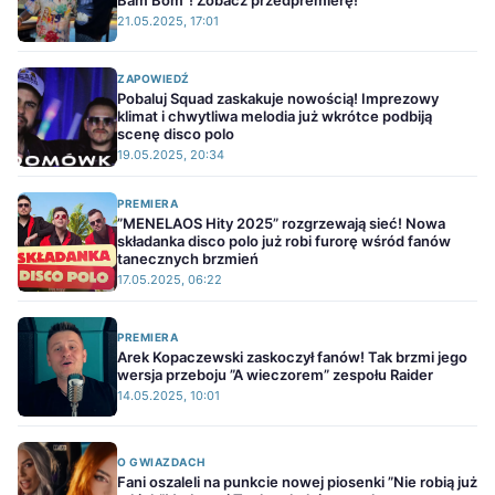
Bam Bom”! Zobacz przedpremierę!
21.05.2025, 17:01
ZAPOWIEDŹ
Pobaluj Squad zaskakuje nowością! Imprezowy
klimat i chwytliwa melodia już wkrótce podbiją
scenę disco polo
19.05.2025, 20:34
PREMIERA
”MENELAOS Hity 2025” rozgrzewają sieć! Nowa
składanka disco polo już robi furorę wśród fanów
tanecznych brzmień
17.05.2025, 06:22
PREMIERA
Arek Kopaczewski zaskoczył fanów! Tak brzmi jego
wersja przeboju ”A wieczorem” zespołu Raider
14.05.2025, 10:01
O GWIAZDACH
Fani oszaleli na punkcie nowej piosenki ”Nie robią już