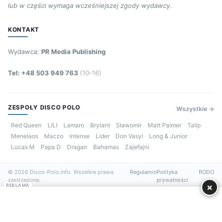
lub w części wymaga wcześniejszej zgody wydawcy.
KONTAKT
Wydawca:
PR Media Publishing
Tel: +48 503 949 763
(10-16)
ZESPOŁY DISCO POLO
Wszystkie →
Red Queen
LILI
Lamaro
Brylant
Sławomir
Matt Palmer
Talip
Menelaos
Maczo
Intense
Lider
Don Vasyl
Long & Junior
Lucas M
Papa D
Dragan
Bahamas
Zajefajni
© 2026 Disco-Polo.info. Wszelkie prawa
Regulamin
Polityka
RODO
zastrzeżone.
prywatności
×
REKLAMA