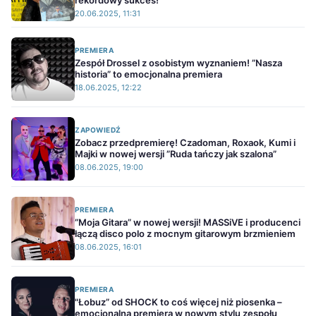
rekordowy sukces!
20.06.2025, 11:31
PREMIERA
Zespół Drossel z osobistym wyznaniem! ”Nasza
historia” to emocjonalna premiera
18.06.2025, 12:22
ZAPOWIEDŹ
Zobacz przedpremierę! Czadoman, Roxaok, Kumi i
Majki w nowej wersji ”Ruda tańczy jak szalona”
08.06.2025, 19:00
PREMIERA
”Moja Gitara” w nowej wersji! MASSiVE i producenci
łączą disco polo z mocnym gitarowym brzmieniem
08.06.2025, 16:01
PREMIERA
"Łobuz” od SHOCK to coś więcej niż piosenka –
emocjonalna premiera w nowym stylu zespołu