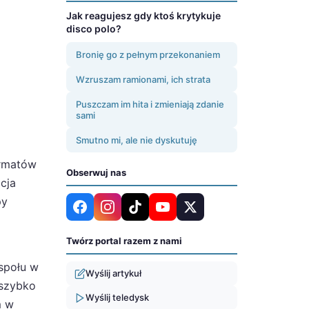
Jak reagujesz gdy ktoś krytykuje
disco polo?
Bronię go z pełnym przekonaniem
Wzruszam ramionami, ich strata
Puszczam im hita i zmieniają zdanie
sami
Smutno mi, ale nie dyskutuję
ormatów
Obserwuj nas
cja
py
Twórz portal razem z nami
espołu w
Wyślij artykuł
 szybko
Wyślij teledysk
m w