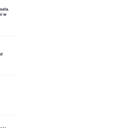
sela.
mi w
od