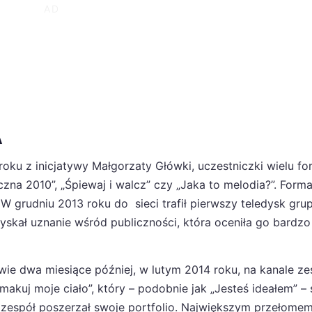
A
oku z inicjatywy Małgorzaty Główki, uczestniczki wielu f
czna 2010”, „Śpiewaj i walcz” czy „Jaka to melodia?”. Forma
 grudniu 2013 roku do sieci trafił pierwszy teledysk gru
yskał uznanie wśród publiczności, która oceniła go bardzo
dwie dwa miesiące później, w lutym 2014 roku, na kanale z
„Smakuj moje ciało”, który – podobnie jak „Jesteś ideałem” –
y zespół poszerzał swoje portfolio. Największym przełome