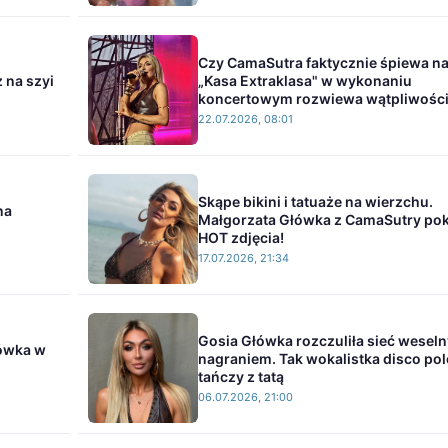
Czy CamaSutra faktycznie śpiewa n
 na szyi
„Kasa Extraklasa" w wykonaniu
koncertowym rozwiewa wątpliwośc
22.07.2026, 08:01
Skąpe bikini i tatuaże na wierzchu.
na
Małgorzata Główka z CamaSutry po
HOT zdjęcia!
17.07.2026, 21:34
Gosia Główka rozczuliła sieć wesel
łówka w
nagraniem. Tak wokalistka disco pol
tańczy z tatą
06.07.2026, 21:00