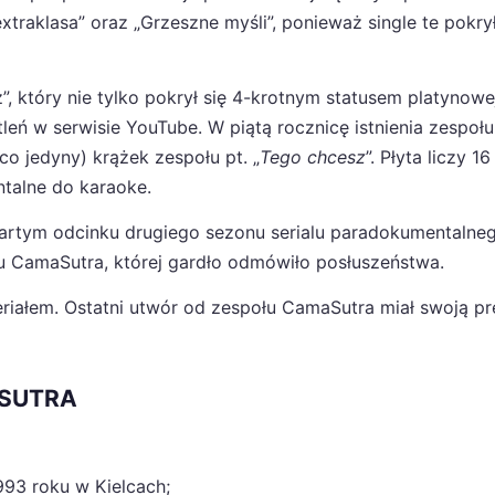
extraklasa” oraz „Grzeszne myśli”, ponieważ single te pokrył
z”, który nie tylko pokrył się 4-krotnym statusem platynowej
eń w serwisie YouTube. W piątą rocznicę istnienia zespołu
co jedyny) krążek zespołu pt. „
Tego chcesz
”. Płyta liczy 16
ntalne do karaoke.
wartym odcinku drugiego sezonu serialu paradokumentalne
łu CamaSutra, której gardło odmówiło posłuszeństwa.
iałem. Ostatni utwór od zespołu CamaSutra miał swoją pr
ASUTRA
993 roku w Kielcach;