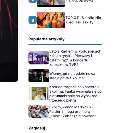
Zielona Puszcza
TOP GIRLS - Nikt Nie
6
Kręci Tak Jak Ty
Popularne artykuły
Lato z Radiem w Poddębicach
z falą krytyki. „Pierwszy i
ostatni raz", a koncertu
zabrakło w TVP2
Wiemy, gdzie będzie nowa
stacja paliw Skolima!
Krok od tragedii na koncercie
Skolima. Fanka wspinała się po
piorunochronie na wysokość
trzeciego piętra
Skolim, Zenon Martyniuk i
Raider z mega premierą
„Love"! Zobaczcie nowość!
Zagłosuj