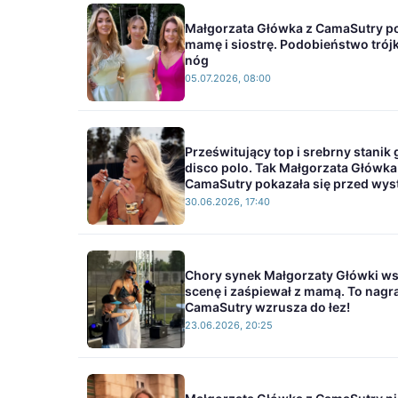
Małgorzata Główka z CamaSutry p
mamę i siostrę. Podobieństwo trójk
nóg
05.07.2026, 08:00
Prześwitujący top i srebrny stanik
disco polo. Tak Małgorzata Główka
CamaSutry pokazała się przed wy
30.06.2026, 17:40
Chory synek Małgorzaty Główki ws
scenę i zaśpiewał z mamą. To nagr
CamaSutry wzrusza do łez!
23.06.2026, 20:25