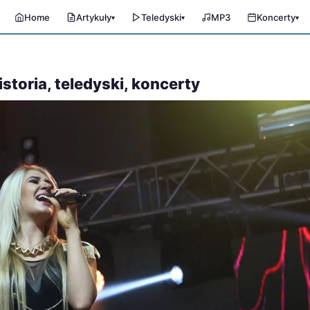
Home
Artykuły
Teledyski
MP3
Koncerty
▾
▾
▾
storia, teledyski, koncerty