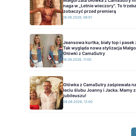
Małgorzata Główka z CamaSutry n
naga w „Letnie wieczory". To trzeb
zobaczyć przed premierą
18.06.2026, 08:01
Jeansowa kurtka, biały top i pasek 
Tak wygląda nowa stylizacja Małgo
Główki z CamaSutry
16.06.2026, 11:00
Główka z CamaSutry zaśpiewała na
leciu ślubu Joanny i Jacka. Mamy z
jubileuszu!
08.06.2026, 12:00