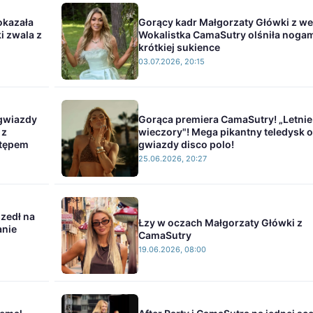
okazała
Gorący kadr Małgorzaty Główki z we
i zwala z
Wokalistka CamaSutry olśniła noga
krótkiej sukience
03.07.2026, 20:15
 gwiazdy
Gorąca premiera CamaSutry! „Letnie
 z
wieczory"! Mega pikantny teledysk 
stępem
gwiazdy disco polo!
25.06.2026, 20:27
zedł na
Łzy w oczach Małgorzaty Główki z
anie
CamaSutry
19.06.2026, 08:00