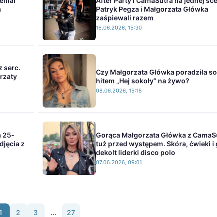
iemal
After Party i CamaSutra na jednej sce
a
Patryk Pegza i Małgorzata Główka
zaśpiewali razem
16.06.2026, 15:30
z serc.
Czy Małgorzata Główka poradziła so
rzaty
hitem „Hej sokoły” na żywo?
08.06.2026, 15:15
 25-
Gorąca Małgorzata Główka z CamaS
djęcia z
tuż przed występem. Skóra, ćwieki i 
dekolt liderki disco polo
07.06.2026, 09:01
1
2
3
...
27