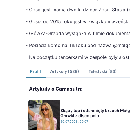
- Gosia jest mamą dwójki dzieci: Zosi i Stasia 
- Gosia od 2015 roku jest w związku małżeńs
- Główka-Grabda wystąpiła w filmie dokumenta
- Posiada konto na TikToku pod nazwą @malgo
- Na początku tancerkami w zespole były siost
Profil
Artykuły (529)
Teledyski (86)
Artykuły o Camasutra
Skąpy top i odsłonięty brzuch Mał
Główki z disco polo!
30.07.2026, 20:07