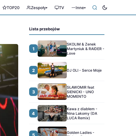
TOP20
Zespoły
TV
Inne
▾
▾
Lista przebojów
SKOLIM & Zenek
1
Martyniuk & RAIDER -
Love
2
DJ OLI - Serce Moje
SŁAWOMIR feat
3
SIENICKI - UNO
MOMENTO
Kawa z diabłem -
4
Nina Lakomy (DA
LUCA Remix)
Golden Ladies -
5