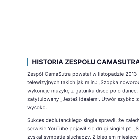
HISTORIA ZESPOŁU CAMASUTR
Zespół CamaSutra powstał w listopadzie 2013 r
telewizyjnych takich jak m.in.: „Szopka noworo
wykonuje muzykę z gatunku disco polo dance. W
zatytułowany „Jesteś ideałem”. Utwór szybko z
wysoko.
Sukces debiutanckiego singla sprawił, że zale
serwisie YouTube pojawił się drugi singiel pt. 
zyskał sympatię słuchaczy. Z biegiem miesięc