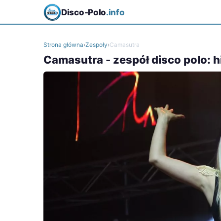
Disco-Polo
.info
Strona główna
›
Zespoły
›
Camasutra
Camasutra - zespół disco polo: hi