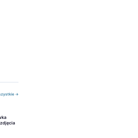
zystkie →
wka
zdjęcia