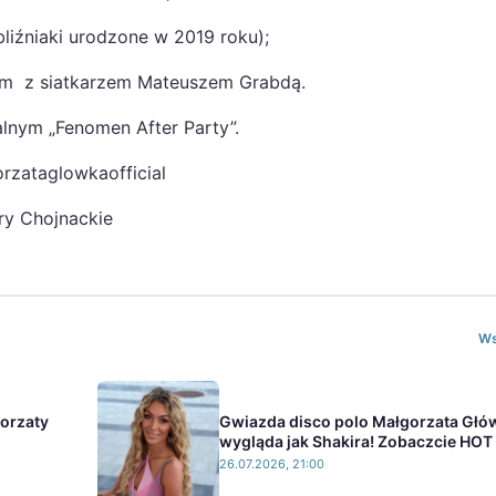
(bliźniaki urodzone w 2019 roku);
kim z siatkarzem Mateuszem Grabdą.
lnym „Fenomen After Party”.
rzataglowkaofficial
ry Chojnackie
Ws
gorzaty
Gwiazda disco polo Małgorzata Głó
wygląda jak Shakira! Zobaczcie HOT 
26.07.2026, 21:00