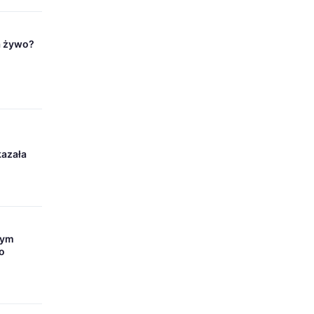
a żywo?
i
kazała
nym
o