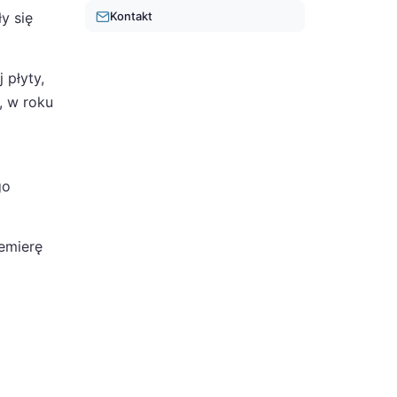
Kontakt
y się
 płyty,
, w roku
go
emierę