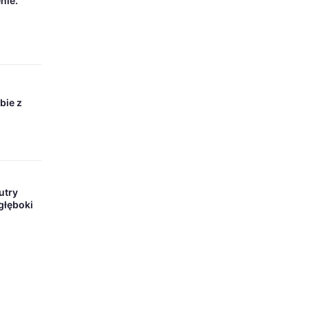
nie.
bie z
utry
głęboki