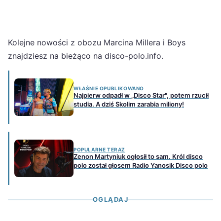
Kolejne nowości z obozu Marcina Millera i Boys
znajdziesz na bieżąco na disco-polo.info.
WŁAŚNIE OPUBLIKOWANO
Najpierw odpadł w „Disco Star", potem rzucił
studia. A dziś Skolim zarabia miliony!
POPULARNE TERAZ
Zenon Martyniuk ogłosił to sam. Król disco
polo został głosem Radio Yanosik Disco polo
OGLĄDAJ