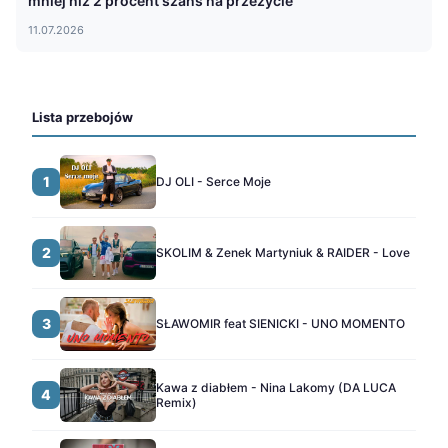
mniej niż 2 procent szans na przeżycie
11.07.2026
Lista przebojów
1
DJ OLI - Serce Moje
2
SKOLIM & Zenek Martyniuk & RAIDER - Love
3
SŁAWOMIR feat SIENICKI - UNO MOMENTO
Kawa z diabłem - Nina Lakomy (DA LUCA
4
Remix)