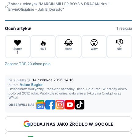
Zobacz teledysk "MARCIN MILLER BOYS & DRAGAN drn i
ErwinOficjalnie - Jak El Dorado"
Oceń artykuł
1 reakcja
❤️
🔥
😂
😮
👎
Super
HOT
Haha
Wow
Nie
1
Zobacz TOP 20 disco polo
14 czerwca 2026, 14:16
Data publikacji:
Adam Begier
Autor:
Dziennikarz muzyczny i redaktor naczelny Disco-Polo.info. W branży disco
polo od 2012 roku. Publikuje również wybranie artykuły na Onet.pl oraz
WP.pl
OBSERWUJ NAS
DODAJ NAS JAKO ŹRÓDŁO W GOOGLE