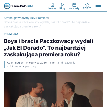
Disco-Polo
.info
Newsy
Klipy
Koncerty
TOP 20
Strona główna
›
Artykuły
›
Premiera
›
Boys i bracia Paczkowscy wydali „Jak El Dorado". To najbardziej
zaskakująca premiera roku?
PREMIERA
Boys i bracia Paczkowscy wydali
„Jak El Dorado". To najbardziej
zaskakująca premiera roku?
Adam Begier
14 czerwca 2026, 14:16
3 min czytania
fot. materiał prasowy