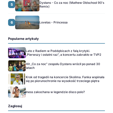
Dystans - Co za noc (Mathew Oldschool 90's
5
Remix)
6
Lovelas - Princessa
Popularne artykuły
Lato z Radiem w Poddębicach z falą krytyki.
„Pierwszy i ostatni raz", a koncertu zabrakło w TVP2
Hit „Co za noc" zespołu Dystans wrócił po ponad 30
latach
Krok od tragedii na koncercie Skolima. Fanka wspinała
się po piorunochronie na wysokość trzeciego piętra
Iness zakochana w legendzie disco polo?
Zagłosuj