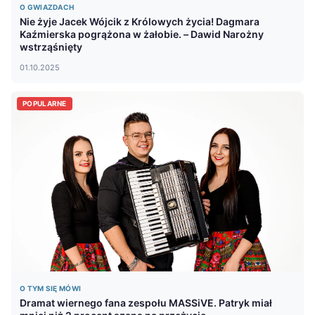
O GWIAZDACH
Nie żyje Jacek Wójcik z Królowych życia! Dagmara
Kaźmierska pogrążona w żałobie. – Dawid Narożny
wstrząśnięty
01.10.2025
POPULARNE
O TYM SIĘ MÓWI
Dramat wiernego fana zespołu MASSiVE. Patryk miał