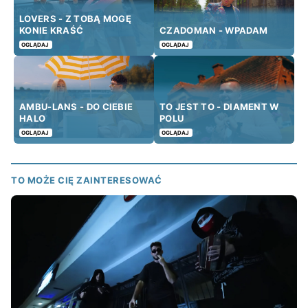
LOVERS - Z TOBĄ MOGĘ
KONIE KRAŚĆ
CZADOMAN - WPADAM
OGLĄDAJ
OGLĄDAJ
AMBU-LANS - DO CIEBIE
TO JEST TO - DIAMENT W
HALO
POLU
OGLĄDAJ
OGLĄDAJ
TO MOŻE CIĘ ZAINTERESOWAĆ