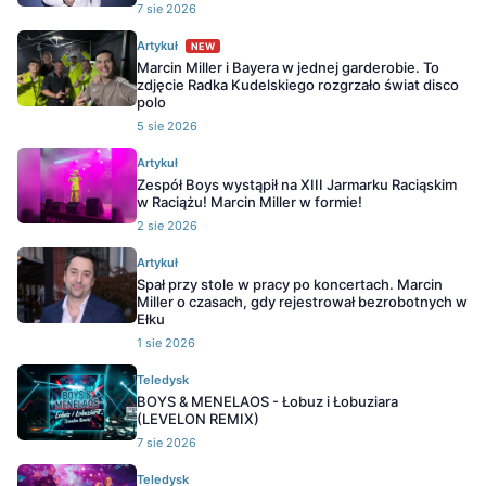
7 sie 2026
Artykuł
NEW
Marcin Miller i Bayera w jednej garderobie. To
zdjęcie Radka Kudelskiego rozgrzało świat disco
polo
5 sie 2026
Artykuł
Zespół Boys wystąpił na XIII Jarmarku Raciąskim
w Raciążu! Marcin Miller w formie!
2 sie 2026
Artykuł
Spał przy stole w pracy po koncertach. Marcin
Miller o czasach, gdy rejestrował bezrobotnych w
Ełku
1 sie 2026
Teledysk
BOYS & MENELAOS - Łobuz i Łobuziara
(LEVELON REMIX)
7 sie 2026
Teledysk