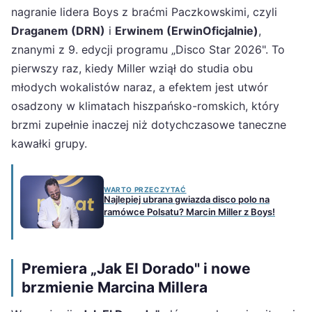
nagranie lidera Boys z braćmi Paczkowskimi, czyli
Draganem (DRN)
i
Erwinem (ErwinOficjalnie)
,
znanymi z 9. edycji programu „Disco Star 2026". To
pierwszy raz, kiedy Miller wziął do studia obu
młodych wokalistów naraz, a efektem jest utwór
osadzony w klimatach hiszpańsko-romskich, który
brzmi zupełnie inaczej niż dotychczasowe taneczne
kawałki grupy.
WARTO PRZECZYTAĆ
Najlepiej ubrana gwiazda disco polo na
ramówce Polsatu? Marcin Miller z Boys!
Premiera „Jak El Dorado" i nowe
brzmienie Marcina Millera