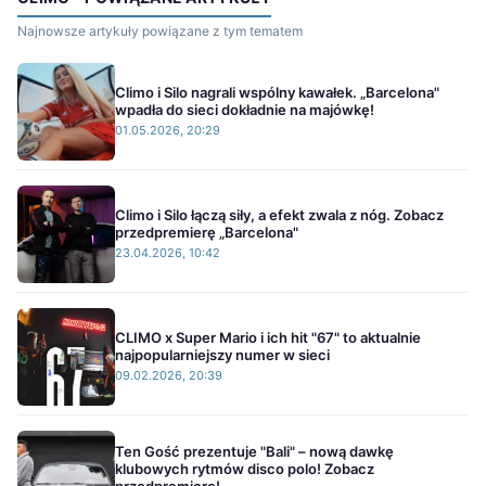
Najnowsze artykuły powiązane z tym tematem
Climo i Silo nagrali wspólny kawałek. „Barcelona"
wpadła do sieci dokładnie na majówkę!
01.05.2026, 20:29
Climo i Silo łączą siły, a efekt zwala z nóg. Zobacz
przedpremierę „Barcelona"
23.04.2026, 10:42
CLIMO x Super Mario i ich hit "67" to aktualnie
najpopularniejszy numer w sieci
09.02.2026, 20:39
Ten Gość prezentuje "Bali" – nową dawkę
klubowych rytmów disco polo! Zobacz