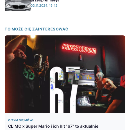
przedpremierę!
03.11.2024, 19:42
TO MOŻE CIĘ ZAINTERESOWAĆ
O TYM SIĘ MÓWI
CLIMO x Super Mario i ich hit "67" to aktualnie