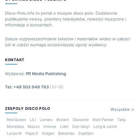
Disco-Polo.info to portal o muzyce disco polo. Codziennie
publikujemy newsy, premiery teledysków, nowości muzyczne i
informacje o koncertach.
Dalsze rozpowszechnianie tekstów i materiałów wideo w całości
lub w części wymaga wcześniejszej zgody wydawcy.
KONTAKT
Wydawca:
PR Media Publishing
Tel: +48 503 949 763
(10-16)
ZESPOŁY DISCO POLO
Wszystkie →
Red Queen
LILI
Lamaro
Brylant
Sławomir
Matt Palmer
Talip
Menelaos
Maczo
Intense
Lider
Don Vasyl
Long & Junior
Lucas M
Papa D
Dragan
Bahamas
Zajefajni