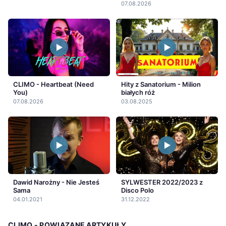
07.08.2026
CLIMO - Heartbeat (Need
Hity z Sanatorium - Milion
You)
białych róż
07.08.2026
03.08.2025
Dawid Narożny - Nie Jesteś
SYLWESTER 2022/2023 z
Sama
Disco Polo
04.01.2021
31.12.2022
CLIMO - POWIĄZANE ARTYKUŁY