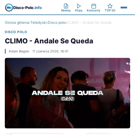
Disco-Polo
.info
Newsy
Klipy
Koncerty
TOP 20
Strona główna
›
Teledyski
›
Disco polo
›
CLIMO - Andale Se Queda
DISCO POLO
CLIMO - Andale Se Queda
Adam Begier
11 czerwca 2026, 18:41