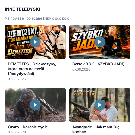
INNE TELEDYSKI
Najnowsze i polecane klipy disco polo
DEMETERS - Dziewczyny,
Bartek BGK - SZYBKO JADĘ
które mam na myśli
07.08.2026
(Recydywiści)
07.08.2026
Czaro - Dorosłe życie
Avangarde - Jak mam Cię
kochać
07.08.2026