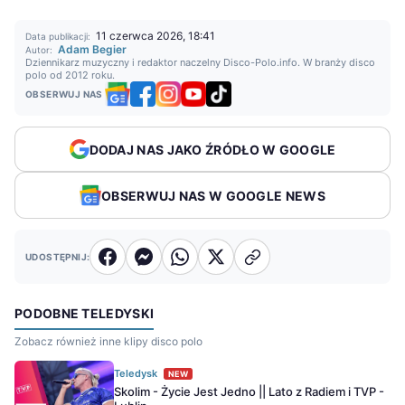
11 czerwca 2026, 18:41
Data publikacji:
Adam Begier
Autor:
Dziennikarz muzyczny i redaktor naczelny Disco-Polo.info. W branży disco
polo od 2012 roku.
OBSERWUJ NAS
DODAJ NAS JAKO ŹRÓDŁO W GOOGLE
OBSERWUJ NAS W GOOGLE NEWS
UDOSTĘPNIJ:
PODOBNE TELEDYSKI
Zobacz również inne klipy disco polo
Teledysk
NEW
Skolim - Życie Jest Jedno || Lato z Radiem i TVP -