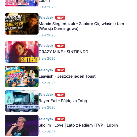
Lublin
8 sie 2026
Teledysk
NEW
Marcin Siegieńczuk - Zabiorę Cię właśnie tam
(Wersja Dancingowa)
8 sie 2026
Teledysk
NEW
CRAZY MIKE - SINTIENDO
8 sie 2026
Teledysk
NEW
Laaviish - Jeszcze jeden Toast
8 sie 2026
Teledysk
NEW
Bayer Full - Pójdę za Tobą
8 sie 2026
Teledysk
NEW
Skolim - Love | Lato z Radiem i TVP - Lublin
8 sie 2026