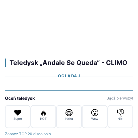
Teledysk „Andale Se Queda” - CLIMO
OGLĄDAJ
Oceń teledysk
Bądź pierwszy!
❤️
🔥
😂
😮
👎
Super
HOT
Haha
Wow
Nie
Zobacz TOP 20 disco polo