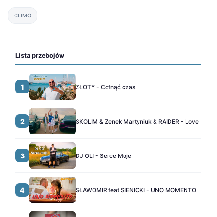
CLIMO
Lista przebojów
1
ZŁOTY - Cofnąć czas
2
SKOLIM & Zenek Martyniuk & RAIDER - Love
3
DJ OLI - Serce Moje
4
SŁAWOMIR feat SIENICKI - UNO MOMENTO