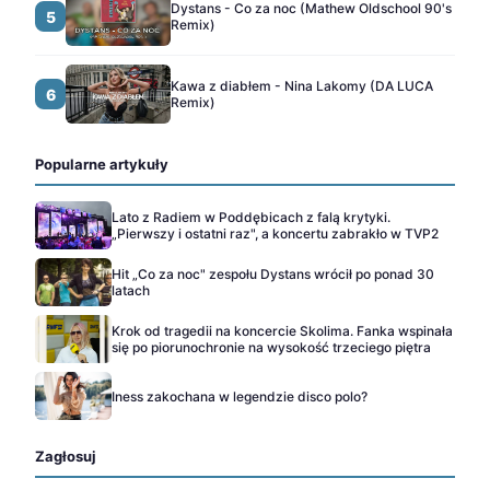
Dystans - Co za noc (Mathew Oldschool 90's
5
Remix)
Kawa z diabłem - Nina Lakomy (DA LUCA
6
Remix)
Popularne artykuły
Lato z Radiem w Poddębicach z falą krytyki.
„Pierwszy i ostatni raz", a koncertu zabrakło w TVP2
Hit „Co za noc" zespołu Dystans wrócił po ponad 30
latach
Krok od tragedii na koncercie Skolima. Fanka wspinała
się po piorunochronie na wysokość trzeciego piętra
Iness zakochana w legendzie disco polo?
Zagłosuj