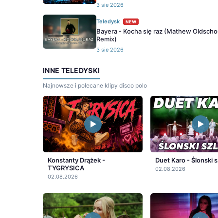
3 sie 2026
Teledysk
NEW
Bayera - Kocha się raz (Mathew Oldscho
Remix)
3 sie 2026
INNE TELEDYSKI
Najnowsze i polecane klipy disco polo
Konstanty Drążek -
Duet Karo - Ślonski s
TYGRYSICA
02.08.2026
02.08.2026