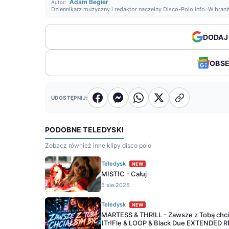
Adam Begier
Autor:
Dziennikarz muzyczny i redaktor naczelny Disco-Polo.info. W bran
DODAJ
OBS
UDOSTĘPNIJ:
PODOBNE TELEDYSKI
Zobacz również inne klipy disco polo
Teledysk
NEW
MISTIC - Całuj
5 sie 2026
Teledysk
NEW
MARTESS & THR!LL - Zawsze z Tobą chc
(Tr!Fle & LOOP & Black Due EXTENDED 