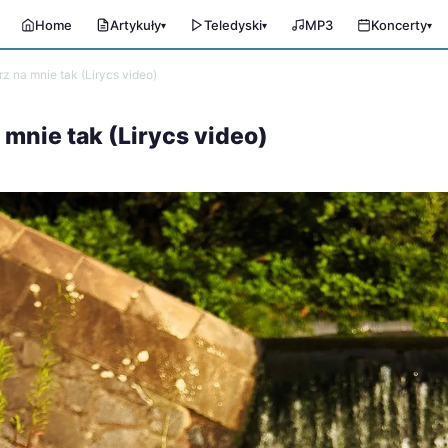
Home
Artykuły
Teledyski
MP3
Koncerty
▾
▾
▾
z na mnie tak (Lirycs video)
 mnie tak (Lirycs video)