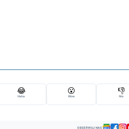
😂
😮
👎
Haha
Wow
Nie
OBSERWUJ NAS