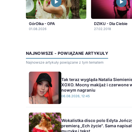
GórOlka - OPA
DZIKU - Dla Ciebie
01.08.2026
27.02.2018
NAJNOWSZE - POWIĄZANE ARTYKUŁY
Najnowsze artykuły powiązane z tym tematem
Tak teraz wygląda Natalia Siemieni
XOXO. Mocny makijaż i czerwone 
nowym nagraniu
06.08.2026, 12:45
Wokalistka disco polo Edyta Jończ
premierą „Ech życie". Sama napisał
muzykę i tekst