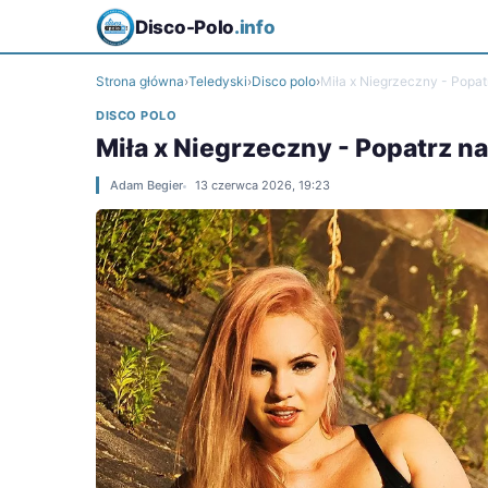
Disco-Polo
.info
Strona główna
›
Teledyski
›
Disco polo
›
Miła x Niegrzeczny - Popatr
DISCO POLO
Miła x Niegrzeczny - Popatrz na
Adam Begier
13 czerwca 2026, 19:23