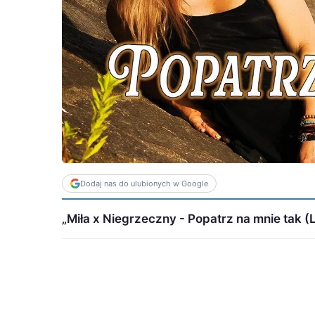
Dodaj nas do ulubionych w Google
„Miła x Niegrzeczny - Popatrz na mnie tak (Li