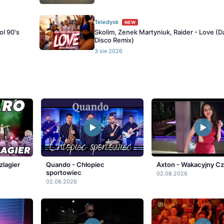
Teledysk
NEW
ol 90's
Skolim, Zenek Martyniuk, Raider - Love (
Disco Remix)
3 sie 2026
zlagier
Quando - Chłopiec
Axton - Wakacyjny C
sportowiec
02.08.2026
02.08.2026