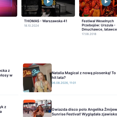
THOMAS - Warszawska 41
Festiwal Weselnych
Przebojów: Urszula -
18.10.2024
Dmuchawce, latawce,
17.08.2018
ecka z
Natalia Magical z nową piosenką! To
włosy w
hit lata?
06.08.2026, 11:01
yk z
Gwiazda disco polo Angelika Żmije
a
Sunrise Festival! Wyglądała zjawisk