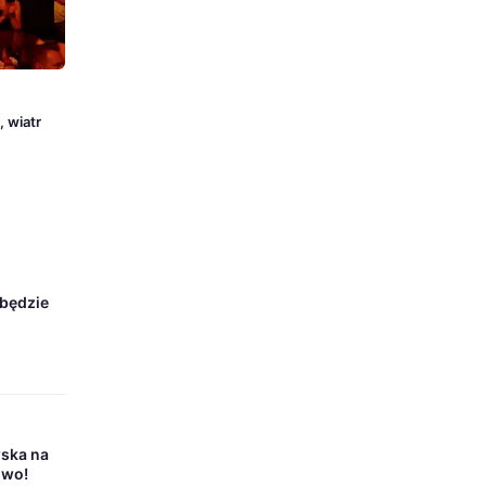
 wiatr
 będzie
wska na
owo!