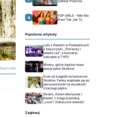
Zielona Puszcza
TOP GIRLS - Nikt Nie
6
Kręci Tak Jak Ty
Popularne artykuły
Lato z Radiem w Poddębicach
z falą krytyki. „Pierwszy i
ostatni raz", a koncertu
zabrakło w TVP2
Wiemy, gdzie będzie nowa
Zgłoś błąd
stacja paliw Skolima!
Krok od tragedii na koncercie
Skolima. Fanka wspinała się po
piorunochronie na wysokość
trzeciego piętra
Skolim, Zenon Martyniuk i
Raider z mega premierą
„Love"! Zobaczcie nowość!
Zagłosuj