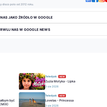
ży disco polo od 2012 roku.
 NAS JAKO ŹRÓDŁO W GOOGLE
ERWUJ NAS W GOOGLE NEWS
Teledysk
NEW
Zuzia Motyka - Lipka
3 sie 2026
Teledysk
NEW
iałbym być
Lovelas - Princessa
REMIX)
3 sie 2026