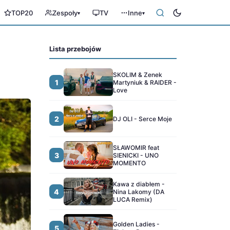
TOP20
Zespoły
TV
Inne
▾
▾
Lista przebojów
SKOLIM & Zenek
1
Martyniuk & RAIDER -
Love
2
DJ OLI - Serce Moje
SŁAWOMIR feat
3
SIENICKI - UNO
MOMENTO
Kawa z diabłem -
4
Nina Lakomy (DA
LUCA Remix)
Golden Ladies -
5