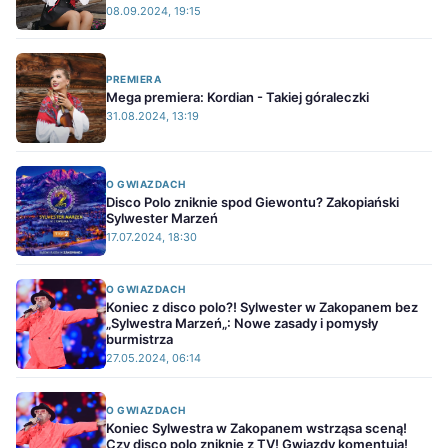
08.09.2024, 19:15
PREMIERA
Mega premiera: Kordian - Takiej góraleczki
31.08.2024, 13:19
O GWIAZDACH
Disco Polo zniknie spod Giewontu? Zakopiański
Sylwester Marzeń
17.07.2024, 18:30
O GWIAZDACH
Koniec z disco polo?! Sylwester w Zakopanem bez
„Sylwestra Marzeń„: Nowe zasady i pomysły
burmistrza
27.05.2024, 06:14
O GWIAZDACH
Koniec Sylwestra w Zakopanem wstrząsa sceną!
Czy disco polo zniknie z TV! Gwiazdy komentują!