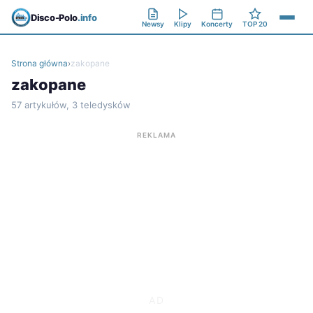
Disco-Polo
.info
Newsy
Klipy
Koncerty
TOP 20
Strona główna
›
zakopane
zakopane
57 artykułów, 3 teledysków
REKLAMA