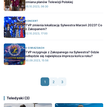
zmiana planów Telewizji Polskiej
05.10.2023, 06:30
KONCERT
TVP zmienia lokalizację Sylwestra Marzeń 2023? Co
z Zakopanem?
02.10.2023, 17:00
O GWIAZDACH
TVP rezygnuje z Zakopanego na Sylwestra? Gdzie
odbędzie się największa impreza końca roku?
30.09.2023, 15:56
1
2
3
Teledyski (3)