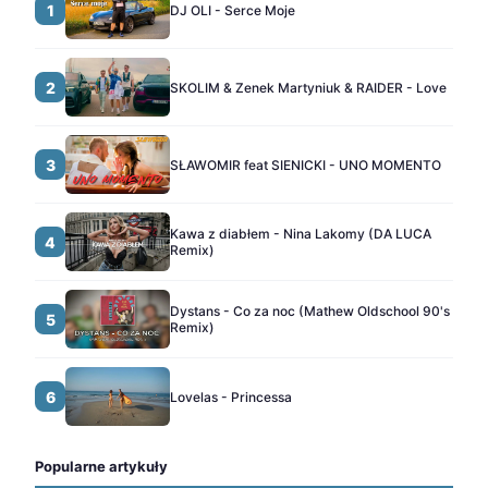
1
DJ OLI - Serce Moje
2
SKOLIM & Zenek Martyniuk & RAIDER - Love
3
SŁAWOMIR feat SIENICKI - UNO MOMENTO
Kawa z diabłem - Nina Lakomy (DA LUCA
4
Remix)
Dystans - Co za noc (Mathew Oldschool 90's
5
Remix)
6
Lovelas - Princessa
Popularne artykuły