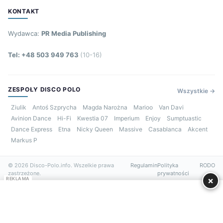
KONTAKT
Wydawca:
PR Media Publishing
Tel: +48 503 949 763
(10-16)
ZESPOŁY DISCO POLO
Wszystkie →
Ziulik
Antoś Szprycha
Magda Narożna
Marioo
Van Davi
Avinion Dance
Hi-Fi
Kwestia 07
Imperium
Enjoy
Sumptuastic
Dance Express
Etna
Nicky Queen
Massive
Casablanca
Akcent
Markus P
© 2026 Disco-Polo.info. Wszelkie prawa
Regulamin
Polityka
RODO
zastrzeżone.
prywatności
×
REKLAMA