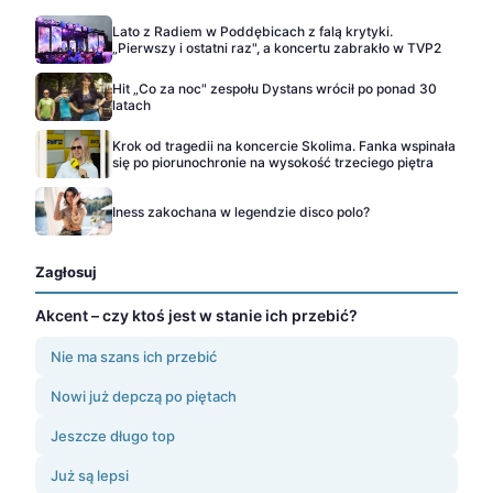
Lato z Radiem w Poddębicach z falą krytyki.
„Pierwszy i ostatni raz", a koncertu zabrakło w TVP2
Hit „Co za noc" zespołu Dystans wrócił po ponad 30
latach
Krok od tragedii na koncercie Skolima. Fanka wspinała
się po piorunochronie na wysokość trzeciego piętra
Iness zakochana w legendzie disco polo?
Zagłosuj
Akcent – czy ktoś jest w stanie ich przebić?
Nie ma szans ich przebić
Nowi już depczą po piętach
Jeszcze długo top
Już są lepsi