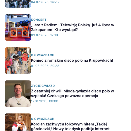
04.07.2026, 14:25
KONCERT
„Lato z Radiem i Telewizją Polską" już 4 lipca w
Zakopanem! Kto wystąpi?
03.07.2026, 17:10
O GWIAZDACH
Koniec z romskim disco polo na Krupówkach!
01.03.2025, 20:38
ŻYCIE GWIAZD
Z ostatniej chwili! Młoda gwiazda disco polo w
szpitalu! Czeka go poważna operacja
17.01.2025, 08:00
O GWIAZDACH
Kordian zachwyca folkowym hitem „Takiej
góraleczki„! Nowy teledysk podbija internet