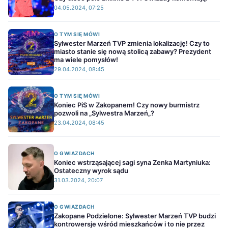
04.05.2024, 07:25
O TYM SIĘ MÓWI
Sylwester Marzeń TVP zmienia lokalizację! Czy to
miasto stanie się nową stolicą zabawy? Prezydent
ma wiele pomysłów!
29.04.2024, 08:45
O TYM SIĘ MÓWI
Koniec PiS w Zakopanem! Czy nowy burmistrz
pozwoli na „Sylwestra Marzeń„?
23.04.2024, 08:45
O GWIAZDACH
Koniec wstrząsającej sagi syna Zenka Martyniuka:
Ostateczny wyrok sądu
31.03.2024, 20:07
O GWIAZDACH
Zakopane Podzielone: Sylwester Marzeń TVP budzi
kontrowersje wśród mieszkańców i to nie przez