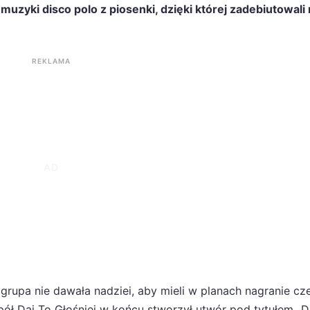
zyki disco polo z piosenki, dzięki której zadebiutowali 
REKLAMA
grupa nie dawała nadziei, aby mieli w planach nagranie cz
pół Daj To Głośniej w końcu stworzył utwór pod tytułem „D