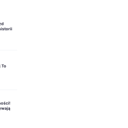
zd
istorii
j To
ności!
ywają