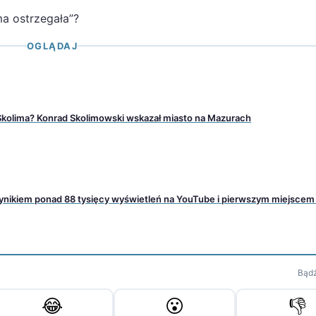
ma ostrzegała”?
OGLĄDAJ
 Skolima? Konrad Skolimowski wskazał miasto na Mazurach
wynikiem ponad 88 tysięcy wyświetleń na YouTube i pierwszym miejsce
Bądź
😂
😮
👎