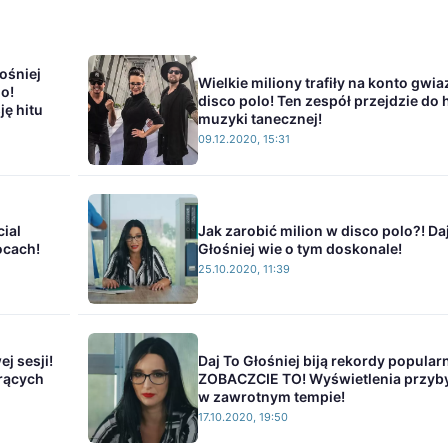
ośniej
Wielkie miliony trafiły na konto gwia
go!
disco polo! Ten zespół przejdzie do h
ę hitu
muzyki tanecznej!
09.12.2020, 15:31
cial
Jak zarobić milion w disco polo?! Da
ocach!
Głośniej wie o tym doskonale!
25.10.2020, 11:39
j sesji!
Daj To Głośniej biją rekordy popular
orących
ZOBACZCIE TO! Wyświetlenia przyb
w zawrotnym tempie!
17.10.2020, 19:50