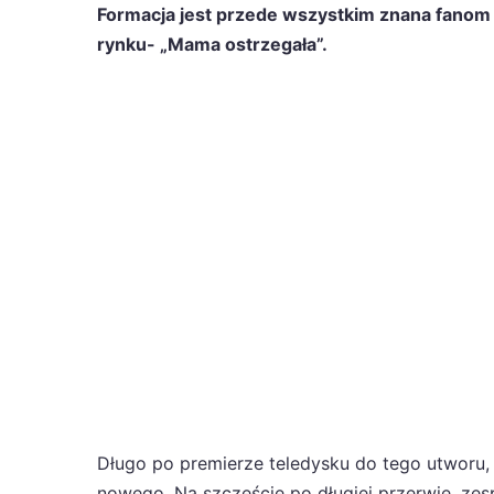
Formacja jest przede wszystkim znana fanom mu
rynku- „Mama ostrzegała”.
Długo po premierze teledysku do tego utworu, 
nowego. Na szczęście po długiej przerwie, zes