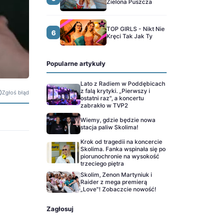
Zielona Puszcza
TOP GIRLS - Nikt Nie
6
Kręci Tak Jak Ty
Popularne artykuły
Lato z Radiem w Poddębicach
z falą krytyki. „Pierwszy i
Zgłoś błąd
ostatni raz", a koncertu
zabrakło w TVP2
Wiemy, gdzie będzie nowa
stacja paliw Skolima!
Krok od tragedii na koncercie
Skolima. Fanka wspinała się po
piorunochronie na wysokość
trzeciego piętra
Skolim, Zenon Martyniuk i
Raider z mega premierą
„Love"! Zobaczcie nowość!
Zagłosuj