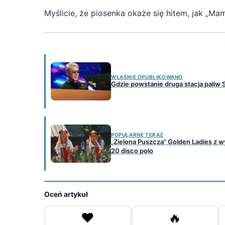
Myślicie, że piosenka okaże się hitem, jak „Ma
WŁAŚNIE OPUBLIKOWANO
Gdzie powstanie druga stacja paliw
POPULARNE TERAZ
„Zielona Puszcza" Golden Ladies z 
20 disco polo
Oceń artykuł
❤️
🔥