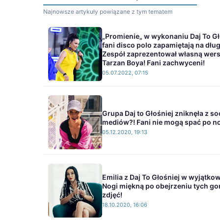
Najnowsze artykuły powiązane z tym tematem
„Promienie„ w wykonaniu Daj To Gł
fani disco polo zapamiętają na dłu
Zespół zaprezentował własną wersj
Tarzan Boya! Fani zachwyceni!
05.07.2022, 07:15
Grupa Daj to Głośniej zniknęła z so
mediów?! Fani nie mogą spać po n
05.12.2020, 19:13
Emilia z Daj To Głośniej w wyjątkowe
Nogi miękną po obejrzeniu tych g
zdjęć!
18.10.2020, 16:06