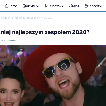
Home
Artykuły
Teledyski
MP3
Koncerty
▾
▾
▾
To Głośniej najlepszym zespołem 2020?
ośniej najlepszym zespołem 2020?
riały prasowe