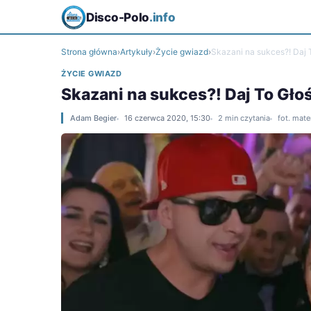
Disco-Polo
.info
Strona główna
›
Artykuły
›
Życie gwiazd
›
Skazani na sukces?! Daj 
ŻYCIE GWIAZD
Skazani na sukces?! Daj To Gł
Adam Begier
16 czerwca 2020, 15:30
2 min czytania
fot. mate