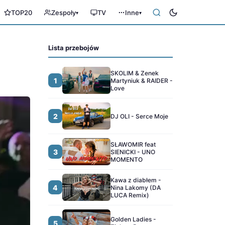
TOP20
Zespoły
TV
Inne
▾
▾
Lista przebojów
SKOLIM & Zenek
1
Martyniuk & RAIDER -
Love
2
DJ OLI - Serce Moje
SŁAWOMIR feat
3
SIENICKI - UNO
MOMENTO
Kawa z diabłem -
4
Nina Lakomy (DA
LUCA Remix)
Golden Ladies -
5