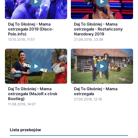
Daj To Głośnej - Mama
Daj To Głośniej - Mama
ostrzegała 2019 (Disco-
ostrzegała - Roztańczony
Polo.info)
Narodowy 2019
13.10.2019, 11:57
21.09.2019, 23:39
Daj To Głośniej - Mama
Daj To Głośniej - Mama
ostrzegała (MaJoR x ctrsk
ostrzegała
Bootleg)
27.05.2019, 12:19
11.08.2019, 14:07
Lista przebojów