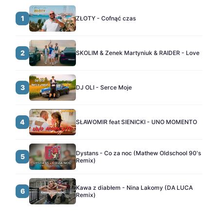
1
ZŁOTY - Cofnąć czas
2
SKOLIM & Zenek Martyniuk & RAIDER - Love
3
DJ OLI - Serce Moje
4
SŁAWOMIR feat SIENICKI - UNO MOMENTO
Dystans - Co za noc (Mathew Oldschool 90's
5
Remix)
Kawa z diabłem - Nina Lakomy (DA LUCA
6
Remix)