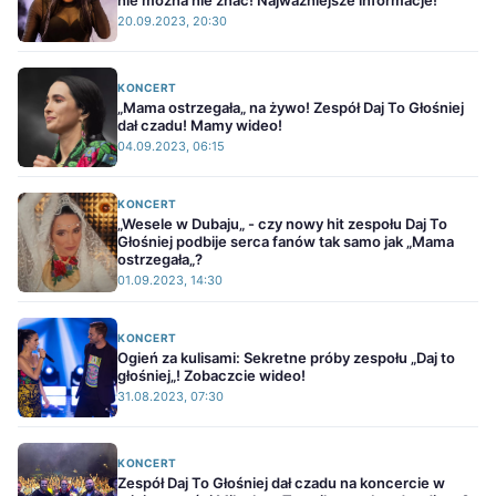
nie można nie znać! Najważniejsze informacje!
20.09.2023, 20:30
KONCERT
„Mama ostrzegała„ na żywo! Zespół Daj To Głośniej
dał czadu! Mamy wideo!
04.09.2023, 06:15
KONCERT
„Wesele w Dubaju„ - czy nowy hit zespołu Daj To
Głośniej podbije serca fanów tak samo jak „Mama
ostrzegała„?
01.09.2023, 14:30
KONCERT
Ogień za kulisami: Sekretne próby zespołu „Daj to
głośniej„! Zobaczcie wideo!
31.08.2023, 07:30
KONCERT
Zespół Daj To Głośniej dał czadu na koncercie w