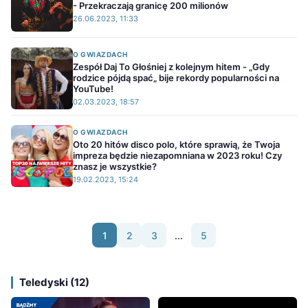
- Przekraczają granicę 200 milionów
26.06.2023, 11:33
O GWIAZDACH
Zespół Daj To Głośniej z kolejnym hitem - „Gdy
rodzice pójdą spać„ bije rekordy popularności na
YouTube!
02.03.2023, 18:57
O GWIAZDACH
Oto 20 hitów disco polo, które sprawią, że Twoja
impreza będzie niezapomniana w 2023 roku! Czy
znasz je wszystkie?
19.02.2023, 15:24
1
2
3
...
5
Teledyski (12)