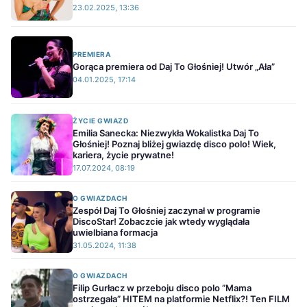
23.02.2025, 13:36
PREMIERA
Gorąca premiera od Daj To Głośniej! Utwór „Ała”
04.01.2025, 17:14
ŻYCIE GWIAZD
Emilia Sanecka: Niezwykła Wokalistka Daj To
Głośniej! Poznaj bliżej gwiazdę disco polo! Wiek,
kariera, życie prywatne!
17.07.2024, 08:19
O GWIAZDACH
Zespół Daj To Głośniej zaczynał w programie
DiscoStar! Zobaczcie jak wtedy wyglądała
uwielbiana formacja
31.05.2024, 11:38
O GWIAZDACH
Filip Gurłacz w przeboju disco polo ”Mama
ostrzegała” HITEM na platformie Netflix?! Ten FILM