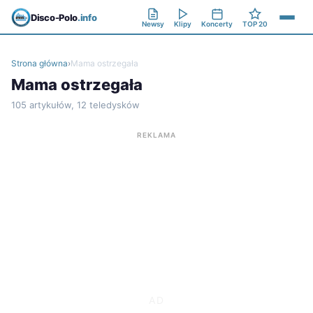
Disco-Polo
.info
Newsy
Klipy
Koncerty
TOP 20
Strona główna
›
Mama ostrzegała
Mama ostrzegała
105 artykułów, 12 teledysków
REKLAMA