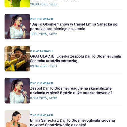
28.06.2025, 18:38
ŻYCIE GWIAZD
”Daj To Głośniej” znów w trasie! Emilia Sanecka po
porodzie promienieje na scenie
18.06.2025, 14:22
O GWIAZDACH
GRATULACJE! Liderka zespołu Daj To Głośniej Emila
Sanecka urodziła córeczkę!
09.04.2025, 14:51
ŻYCIE GWIAZD
Zespół Daj To Głośniej reaguje na skandaliczne
działania w sieci! Będzie duże odszkodowanie?!
07.04.2025, 14:32
ŻYCIE GWIAZD
Emilia Sanecka z Daj To Głośniej ogłosiła radosną
nowinę! Spodziewa się dziecka!