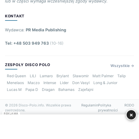
lub w części wymaga wcześniejszej zgody wydawcy.
KONTAKT
Wydawca:
PR Media Publishing
Tel: +48 503 949 763
(10-16)
ZESPOŁY DISCO POLO
Wszystkie →
Red Queen
LILI
Lamaro
Brylant
Sławomir
Matt Palmer
Talip
Menelaos
Maczo
Intense
Lider
Don Vasyl
Long & Junior
Lucas M
Papa D
Dragan
Bahamas
Zajefajni
© 2026 Disco-Polo.info. Wszelkie prawa
Regulamin
Polityka
RODO
zastrzeżone.
prywatności
×
REKLAMA