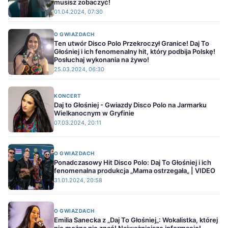
musisz zobaczyć!
01.04.2024, 07:30
O GWIAZDACH
Ten utwór Disco Polo Przekroczył Granice! Daj To
Głośniej i ich fenomenalny hit, który podbija Polskę!
Posłuchaj wykonania na żywo!
25.03.2024, 06:30
KONCERT
Daj to Głośniej - Gwiazdy Disco Polo na Jarmarku
Wielkanocnym w Gryfinie
07.03.2024, 20:11
O GWIAZDACH
Ponadczasowy Hit Disco Polo: Daj To Głośniej i ich
fenomenalna produkcja „Mama ostrzegała„ | VIDEO
31.01.2024, 20:58
O GWIAZDACH
Emilia Sanecka z „Daj To Głośniej„: Wokalistka, której