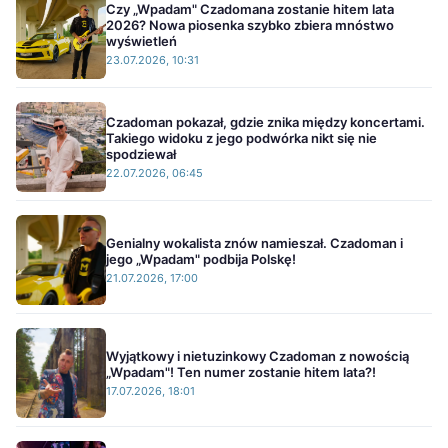
Czy „Wpadam" Czadomana zostanie hitem lata
2026? Nowa piosenka szybko zbiera mnóstwo
wyświetleń
23.07.2026, 10:31
Czadoman pokazał, gdzie znika między koncertami.
Takiego widoku z jego podwórka nikt się nie
spodziewał
22.07.2026, 06:45
Genialny wokalista znów namieszał. Czadoman i
jego „Wpadam" podbija Polskę!
21.07.2026, 17:00
Wyjątkowy i nietuzinkowy Czadoman z nowością
„Wpadam"! Ten numer zostanie hitem lata?!
17.07.2026, 18:01