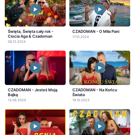
Święta, Święta cały rok -
CZADOMAN - O Miła Pani
Ciocia Aga & Czadoman
17.10.2024
08.12.2024
CZADOMAN - Jesteś Moją
CZADOMAN - Na Końcu
Bajką
Świata
13.06.2024
19.10.2023