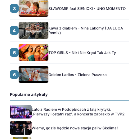
3
SŁAWOMIR feat SIENICKI - UNO MOMENTO
Kawa z diabłem - Nina Lakomy (DA LUCA
4
Remix)
5
TOP GIRLS - Nikt Nie Kręci Tak Jak Ty
6
Golden Ladies - Zielona Puszcza
Popularne artykuły
Lato z Radiem w Poddębicach z falą krytyki.
„Pierwszy i ostatni raz", a koncertu zabrakło w TVP2
Wiemy, gdzie będzie nowa stacja paliw Skolima!