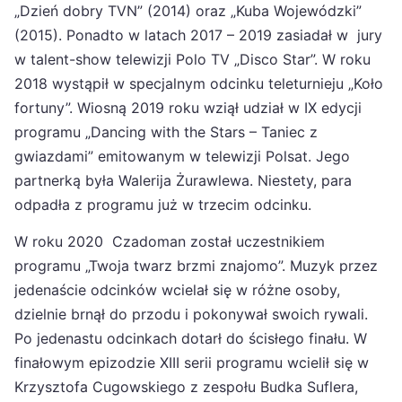
„Dzień dobry TVN” (2014) oraz „Kuba Wojewódzki”
(2015). Ponadto w latach 2017 – 2019 zasiadał w jury
w talent-show telewizji Polo TV „Disco Star”. W roku
2018 wystąpił w specjalnym odcinku teleturnieju „Koło
fortuny”. Wiosną 2019 roku wziął udział w IX edycji
programu „Dancing with the Stars – Taniec z
gwiazdami” emitowanym w telewizji Polsat. Jego
partnerką była Walerija Żurawlewa. Niestety, para
odpadła z programu już w trzecim odcinku.
W roku 2020 Czadoman został uczestnikiem
programu „Twoja twarz brzmi znajomo”. Muzyk przez
jedenaście odcinków wcielał się w różne osoby,
dzielnie brnął do przodu i pokonywał swoich rywali.
Po jedenastu odcinkach dotarł do ścisłego finału. W
finałowym epizodzie XIII serii programu wcielił się w
Krzysztofa Cugowskiego z zespołu Budka Suflera,