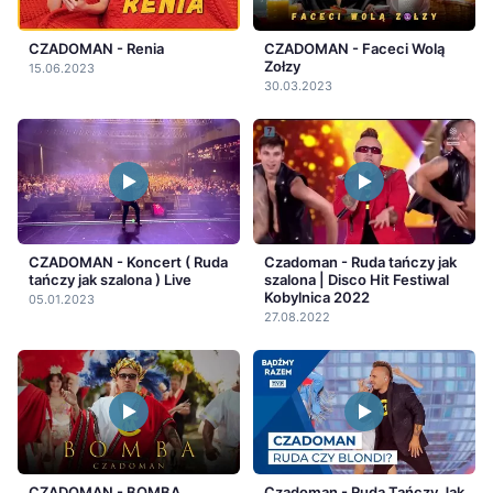
CZADOMAN - Renia
CZADOMAN - Faceci Wolą
Zołzy
15.06.2023
30.03.2023
CZADOMAN - Koncert ( Ruda
Czadoman - Ruda tańczy jak
tańczy jak szalona ) Live
szalona | Disco Hit Festiwal
Kobylnica 2022
05.01.2023
27.08.2022
CZADOMAN - BOMBA
Czadoman - Ruda Tańczy Jak