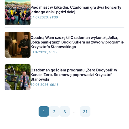
Pięć miast w kilka dni. Czadoman gra dwa koncerty
jednego dnia i pędzi dalej
04.07.2026, 21:30
Opadną Wam szczęki! Czadoman wykonał „Jolka,
Jolka pamiętasz” Budki Suflera na żywo w programie
Krzysztofa Stanowskiego
01.07.2026, 10:15
Czadoman gościem programu „Zero Decybeli” w
Kanale Zero. Rozmowę poprowadzi Krzysztof
Stanowski
30.06.2026, 09:15
1
2
3
...
31