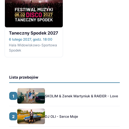
Taneczny Spodek 2027
6 lutego 2027, godz. 18:00
Hala Widowiskowo-Sportowa
Spodek
Lista przebojów
1
SKOLIM & Zenek Martyniuk & RAIDER - Love
2
DJ OLI - Serce Moje