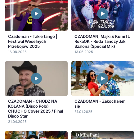
Czadoman - Takie tango |
CZADOMAN, Majki & Kumi ft.
Festiwal Weselnych
RoxaOK - Ruda Tańczy Jak
Przebojów 2025
Szalona (Special Mix)
16.08.2025
13.06.2025
CZADOMAN - CHODŹ NA
CZADOMAN - Zakochałem
KOLANA (Disco Polo)
się
CHUCHO Cover 2025 / Finał
31.01.2025
Disco Star
21.04.2025