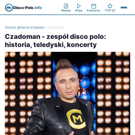
Disco-Polo
.info
Newsy
Klipy
Koncerty
TOP 20
Strona główna
›
Zespoły
›
Czadoman
Czadoman - zespół disco polo:
historia, teledyski, koncerty