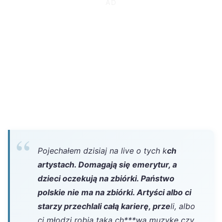
Pojechałem dzisiaj na live o tych k
ch
artystach. Domagają się emerytur, a
dzieci oczekują na zbiórki. Państwo
polskie nie ma na zbiórki. Artyści albo ci
starzy przechlali całą karierę, prze
li, albo
ci młodzi robią taką ch***wą muzykę czy