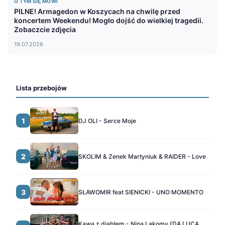
O TYM SIĘ MÓWI
PILNE! Armagedon w Koszycach na chwilę przed
koncertem Weekendu! Mogło dojść do wielkiej tragedii.
Zobaczcie zdjęcia
19.07.2026
Lista przebojów
1
DJ OLI - Serce Moje
2
SKOLIM & Zenek Martyniuk & RAIDER - Love
3
SŁAWOMIR feat SIENICKI - UNO MOMENTO
Kawa z diabłem - Nina Lakomy (DA LUCA