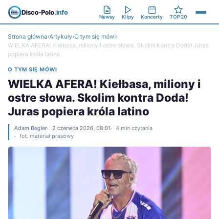
Disco-Polo
.info
Newsy
Klipy
Koncerty
TOP 20
Strona główna
›
Artykuły
›
O tym się mówi
›
WIELKA AFERA! Kiełbasa, miliony i ostre słowa. Skolim kontra Doda! Juras
popiera króla latino
O TYM SIĘ MÓWI
WIELKA AFERA! Kiełbasa, miliony i
ostre słowa. Skolim kontra Doda!
Juras popiera króla latino
Adam Begier
2 czerwca 2026, 08:01
4 min czytania
fot. materiał prasowy