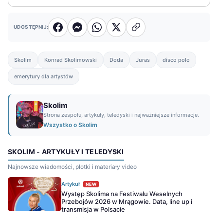
UDOSTĘPNIJ:
Skolim
Konrad Skolimowski
Doda
Juras
disco polo
emerytury dla artystów
Skolim
Strona zespołu, artykuły, teledyski i najważniejsze informacje.
Wszystko o Skolim
SKOLIM - ARTYKUŁY I TELEDYSKI
Najnowsze wiadomości, plotki i materiały video
Artykuł
NEW
Występ Skolima na Festiwalu Weselnych
Przebojów 2026 w Mrągowie. Data, line up i
transmisja w Polsacie