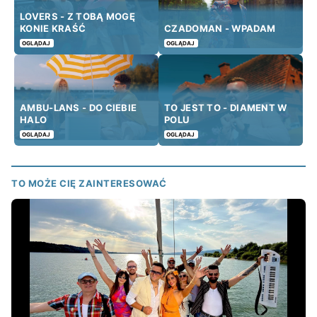
LOVERS - Z TOBĄ MOGĘ
KONIE KRAŚĆ
CZADOMAN - WPADAM
OGLĄDAJ
OGLĄDAJ
AMBU-LANS - DO CIEBIE
TO JEST TO - DIAMENT W
HALO
POLU
OGLĄDAJ
OGLĄDAJ
TO MOŻE CIĘ ZAINTERESOWAĆ