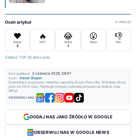
Oceń artykuł
4 reakcje
❤️
🔥
😂
😮
👎
Super
HOT
Haha
Wow
Nie
3
1
Zobacz TOP 20 disco polo
2 czerwca 2026, 08:01
Data publikacji:
Adam Begier
Autor:
Dziennikarz muzyczny i redaktor naczelny Disco-Polo.info. W branży disco
polo od 2012 roku. Publikuje również wybranie artykuły na Onet.pl oraz
WP.pl
OBSERWUJ NAS
DODAJ NAS JAKO ŹRÓDŁO W GOOGLE
OBSERWUJ NAS W GOOGLE NEWS