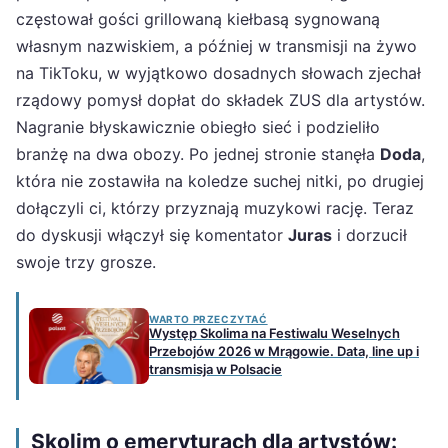
częstował gości grillowaną kiełbasą sygnowaną
własnym nazwiskiem, a później w transmisji na żywo
na TikToku, w wyjątkowo dosadnych słowach zjechał
rządowy pomysł dopłat do składek ZUS dla artystów.
Nagranie błyskawicznie obiegło sieć i podzieliło
branżę na dwa obozy. Po jednej stronie stanęła
Doda
,
która nie zostawiła na koledze suchej nitki, po drugiej
dołączyli ci, którzy przyznają muzykowi rację. Teraz
do dyskusji włączył się komentator
Juras
i dorzucił
swoje trzy grosze.
WARTO PRZECZYTAĆ
Występ Skolima na Festiwalu Weselnych
Przebojów 2026 w Mrągowie. Data, line up i
transmisja w Polsacie
Skolim o emeryturach dla artystów: