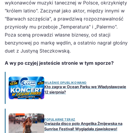
wykonawców muzyki tanecznej w Polsce, okrzyknięty
"królem latino". Zaczynał jako aktor, między innymi w
"Barwach szczęścia", a prawdziwą rozpoznawalność
przyniosły mu przeboje „Temperatura" i „Palermo".
Poza sceną prowadzi własne biznesy, od stacji
benzynowej po markę wędlin, a ostatnio nagrał głośny
duet z Justyną Steczkowską.
A wy po czyjej jesteście stronie w tym sporze?
WŁAŚNIE OPUBLIKOWANO
Kto zagra w Ocean Parku we Władysławowie
12 sierpnia?
POPULARNE TERAZ
Gwiazda disco polo Angelika Żmijewska na
Sunrise Festival! Wyglądała zjawiskowo!