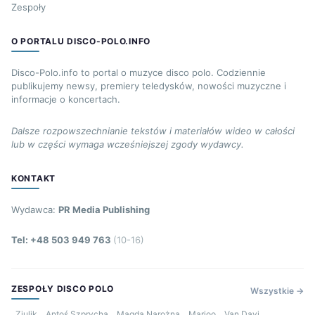
Zespoły
O PORTALU DISCO-POLO.INFO
Disco-Polo.info to portal o muzyce disco polo. Codziennie
publikujemy newsy, premiery teledysków, nowości muzyczne i
informacje o koncertach.
Dalsze rozpowszechnianie tekstów i materiałów wideo w całości
lub w części wymaga wcześniejszej zgody wydawcy.
KONTAKT
Wydawca:
PR Media Publishing
Tel: +48 503 949 763
(10-16)
ZESPOŁY DISCO POLO
Wszystkie →
Ziulik
Antoś Szprycha
Magda Narożna
Marioo
Van Davi