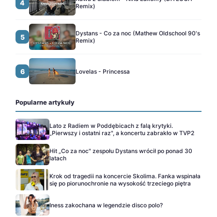
4
Remix)
Dystans - Co za noc (Mathew Oldschool 90's
5
Remix)
6
Lovelas - Princessa
Popularne artykuły
Lato z Radiem w Poddębicach z falą krytyki.
„Pierwszy i ostatni raz", a koncertu zabrakło w TVP2
Hit „Co za noc" zespołu Dystans wrócił po ponad 30
latach
Krok od tragedii na koncercie Skolima. Fanka wspinała
się po piorunochronie na wysokość trzeciego piętra
Iness zakochana w legendzie disco polo?