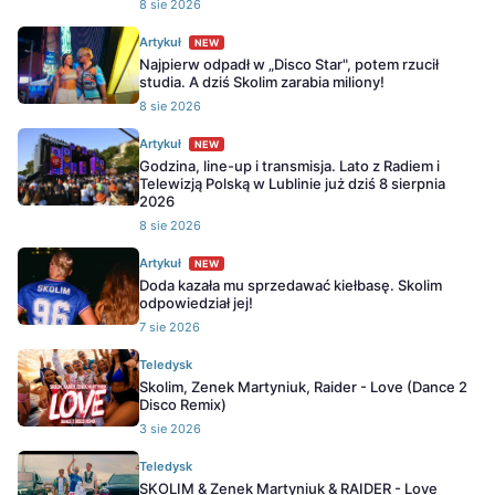
8 sie 2026
Artykuł
NEW
Najpierw odpadł w „Disco Star", potem rzucił
studia. A dziś Skolim zarabia miliony!
8 sie 2026
Artykuł
NEW
Godzina, line-up i transmisja. Lato z Radiem i
Telewizją Polską w Lublinie już dziś 8 sierpnia
2026
8 sie 2026
Artykuł
NEW
Doda kazała mu sprzedawać kiełbasę. Skolim
odpowiedział jej!
7 sie 2026
Teledysk
Skolim, Zenek Martyniuk, Raider - Love (Dance 2
Disco Remix)
3 sie 2026
Teledysk
SKOLIM & Zenek Martyniuk & RAIDER - Love