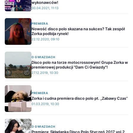
wykonawców!
30.04.2021, 11:13
PREMIERA
Nowość disco polo skazana na sukces? Tak zespół
Zorka podbija rynek!
22.12.2020, 09:10
O GWIAZDACH
Disco polo na torze motocrossowym! Grupa Zorka w
premierowej produkcji "Dam Ci Gwiazdy"!
27.12.2019, 10:30
PREMIERA
Zorka i cudna premiera disco polo pt. „Zabawy Czas”
01.03.2019, 10:30
O GWIAZDACH
Premiera: Składanka Disco Polo Styczeń 2017 vol.2