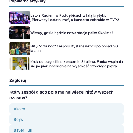
Popularne artykuły
Lato z Radiem w Poddębicach z falą krytyki.
„Pierwszy i ostatni raz", a koncertu zabrakło w TVP2
Wiemy, gdzie będzie nowa stacja paliw Skolima!
Hit „Co za noc" zespołu Dystans wrócił po ponad 30
latach
Krok od tragedii na koncercie Skolima. Fanka wspinała
się po piorunochronie na wysokość trzeciego piętra
Zagłosuj
Który zespół disco polo ma najwięcej hitów wszech
czasów?
Akcent
Boys
Bayer Full