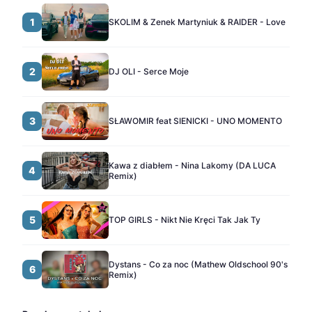
1
SKOLIM & Zenek Martyniuk & RAIDER - Love
2
DJ OLI - Serce Moje
3
SŁAWOMIR feat SIENICKI - UNO MOMENTO
Kawa z diabłem - Nina Lakomy (DA LUCA
4
Remix)
5
TOP GIRLS - Nikt Nie Kręci Tak Jak Ty
Dystans - Co za noc (Mathew Oldschool 90's
6
Remix)