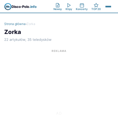
Disco-Polo
.info
Newsy
Klipy
Koncerty
TOP 20
Strona główna
›
Zorka
Zorka
22 artykułów, 35 teledysków
REKLAMA