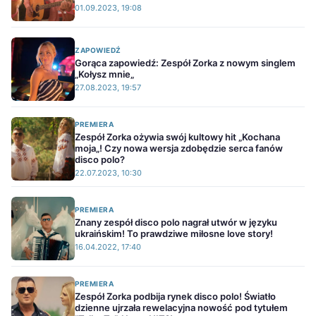
01.09.2023, 19:08
ZAPOWIEDŹ
Gorąca zapowiedź: Zespół Zorka z nowym singlem
„Kołysz mnie„
27.08.2023, 19:57
PREMIERA
Zespół Zorka ożywia swój kultowy hit „Kochana
moja„! Czy nowa wersja zdobędzie serca fanów
disco polo?
22.07.2023, 10:30
PREMIERA
Znany zespół disco polo nagrał utwór w języku
ukraińskim! To prawdziwe miłosne love story!
16.04.2022, 17:40
PREMIERA
Zespół Zorka podbija rynek disco polo! Światło
dzienne ujrzała rewelacyjna nowość pod tytułem