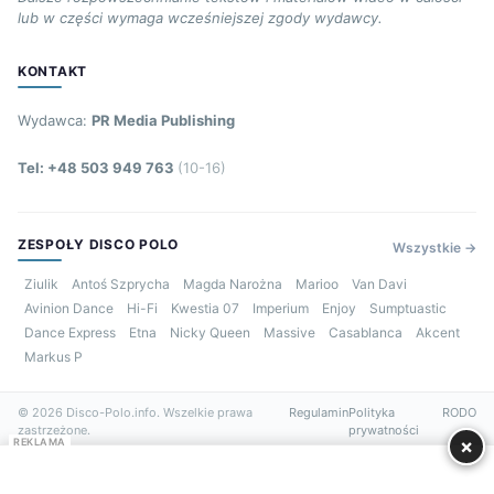
lub w części wymaga wcześniejszej zgody wydawcy.
KONTAKT
Wydawca:
PR Media Publishing
Tel: +48 503 949 763
(10-16)
ZESPOŁY DISCO POLO
Wszystkie →
Ziulik
Antoś Szprycha
Magda Narożna
Marioo
Van Davi
Avinion Dance
Hi-Fi
Kwestia 07
Imperium
Enjoy
Sumptuastic
Dance Express
Etna
Nicky Queen
Massive
Casablanca
Akcent
Markus P
© 2026 Disco-Polo.info. Wszelkie prawa
Regulamin
Polityka
RODO
zastrzeżone.
prywatności
×
REKLAMA