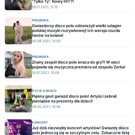
”Tylko Ty”. Nowy HIT?!
09.11.2021, 11:15
PREMIERA
Gwiazdorzy disco polo odświeżyli wielki szlagier
polskiej muzyki rozrywkowej! Ich wersja rzuciła
fanów na kolana!
30.08.2021, 14:00
PREMIERA
Znany zespół disco polo wraca do gry?! W sieci
pojawiła się muzyczna premiera od zespołu Zorka!
16.07.2021, 10:09
ŻYCIE GWIAZD
Piękny gest gwiazd disco polo! Artyści zebrali
pieniądze na prezenty dla dzieci!
28.05.2021, 16:46
KONCERT
Już dziś niezwykły koncert artystów! Gwiazdy disco
polo jednoczą się w szczytnym celu. Zobaczcie listę