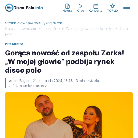
Disco-Polo
.info
Newsy
Klipy
Koncerty
TOP 20
Strona główna
›
Artykuły
›
Premiera
›
Gorąca nowość od zespołu Zorka! „W mojej głowie” podbija rynek disco
polo
PREMIERA
Gorąca nowość od zespołu Zorka!
„W mojej głowie” podbija rynek
disco polo
Adam Begier
21 listopada 2024, 16:18
3 min czytania
fot. materiał prasowy