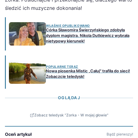
śledzić ich muzyczne dokonania!
WŁAŚNIE OPUBLIKOWANO
Córka Sławomira Świerzyńskiego zdobyła
dyplom magistra. Nikola Dutkiewicz wybrała
nietypowy kierunek!
POPULARNE TERAZ
Nowa piosenka Mistic „Całuj" trafiła do sieci!
Zobaczcie teledysk!
OGLĄDAJ
Zobacz teledysk "Zorka - W mojej głowie"
Oceń artykuł
Bądź pierwszy!