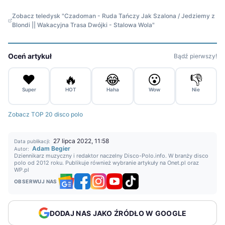
Zobacz teledysk "Czadoman - Ruda Tańczy Jak Szalona / Jedziemy z
Blondi || Wakacyjna Trasa Dwójki - Stalowa Wola"
Oceń artykuł
Bądź pierwszy!
❤️
🔥
😂
😮
👎
Super
HOT
Haha
Wow
Nie
Zobacz TOP 20 disco polo
27 lipca 2022, 11:58
Data publikacji:
Adam Begier
Autor:
Dziennikarz muzyczny i redaktor naczelny Disco-Polo.info. W branży disco
polo od 2012 roku. Publikuje również wybranie artykuły na Onet.pl oraz
WP.pl
OBSERWUJ NAS
DODAJ NAS JAKO ŹRÓDŁO W GOOGLE