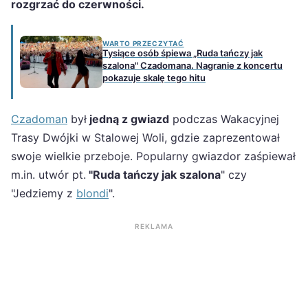
rozgrzać do czerwności.
WARTO PRZECZYTAĆ
Tysiące osób śpiewa „Ruda tańczy jak
szalona" Czadomana. Nagranie z koncertu
pokazuje skalę tego hitu
Czadoman
był
jedną z gwiazd
podczas Wakacyjnej
Trasy Dwójki w Stalowej Woli, gdzie zaprezentował
swoje wielkie przeboje. Popularny gwiazdor zaśpiewał
m.in. utwór pt.
"Ruda tańczy jak szalona
" czy
"Jedziemy z
blondi
".
REKLAMA