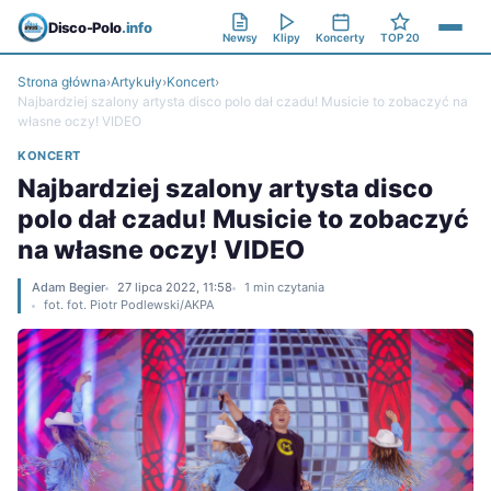
Disco-Polo
.info
Newsy
Klipy
Koncerty
TOP 20
Strona główna
›
Artykuły
›
Koncert
›
Najbardziej szalony artysta disco polo dał czadu! Musicie to zobaczyć na
własne oczy! VIDEO
KONCERT
Najbardziej szalony artysta disco
polo dał czadu! Musicie to zobaczyć
na własne oczy! VIDEO
Adam Begier
27 lipca 2022, 11:58
1 min czytania
fot. fot. Piotr Podlewski/AKPA