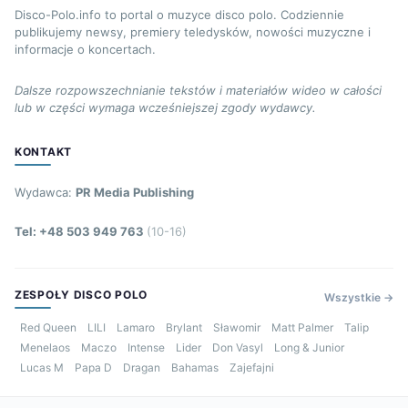
Disco-Polo.info to portal o muzyce disco polo. Codziennie
publikujemy newsy, premiery teledysków, nowości muzyczne i
informacje o koncertach.
Dalsze rozpowszechnianie tekstów i materiałów wideo w całości
lub w części wymaga wcześniejszej zgody wydawcy.
KONTAKT
Wydawca:
PR Media Publishing
Tel: +48 503 949 763
(10-16)
ZESPOŁY DISCO POLO
Wszystkie →
Red Queen
LILI
Lamaro
Brylant
Sławomir
Matt Palmer
Talip
Menelaos
Maczo
Intense
Lider
Don Vasyl
Long & Junior
Lucas M
Papa D
Dragan
Bahamas
Zajefajni