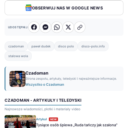
OBSERWUJ NAS W GOOGLE NEWS
UDOSTĘPNIJ:
czadoman
paweł dudek
disco polo
disco-polo.info
stalowa wola
Czadoman
Strona zespołu, artykuły, teledyski i najważniejsze informacje.
Wszystko o Czadoman
CZADOMAN - ARTYKUŁY I TELEDYSKI
Najnowsze wiadomości, plotki i materiały video
Artykuł
NEW
Tysiące osób śpiewa „Ruda tańczy jak szalona"