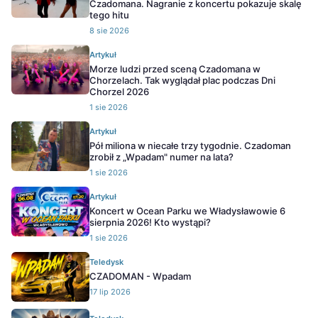
Czadomana. Nagranie z koncertu pokazuje skalę
tego hitu
8 sie 2026
Artykuł
Morze ludzi przed sceną Czadomana w
Chorzelach. Tak wyglądał plac podczas Dni
Chorzel 2026
1 sie 2026
Artykuł
Pół miliona w niecałe trzy tygodnie. Czadoman
zrobił z „Wpadam" numer na lata?
1 sie 2026
Artykuł
Koncert w Ocean Parku we Władysławowie 6
sierpnia 2026! Kto wystąpi?
1 sie 2026
Teledysk
CZADOMAN - Wpadam
17 lip 2026