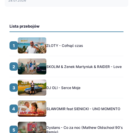
28.07.2026
Lista przebojów
1
ZŁOTY - Cofnąć czas
2
SKOLIM & Zenek Martyniuk & RAIDER - Love
3
DJ OLI - Serce Moje
4
SŁAWOMIR feat SIENICKI - UNO MOMENTO
Dystans - Co za noc (Mathew Oldschool 90's
5
Remix)