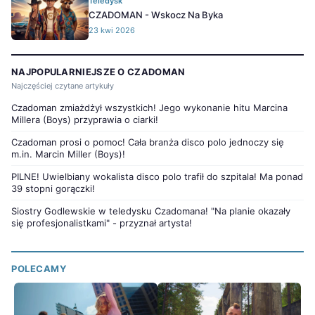
Teledysk
CZADOMAN - Wskocz Na Byka
23 kwi 2026
NAJPOPULARNIEJSZE O CZADOMAN
Najczęściej czytane artykuły
Czadoman zmiażdżył wszystkich! Jego wykonanie hitu Marcina
Millera (Boys) przyprawia o ciarki!
Czadoman prosi o pomoc! Cała branża disco polo jednoczy się
m.in. Marcin Miller (Boys)!
PILNE! Uwielbiany wokalista disco polo trafił do szpitala! Ma ponad
39 stopni gorączki!
Siostry Godlewskie w teledysku Czadomana! "Na planie okazały
się profesjonalistkami" - przyznał artysta!
POLECAMY