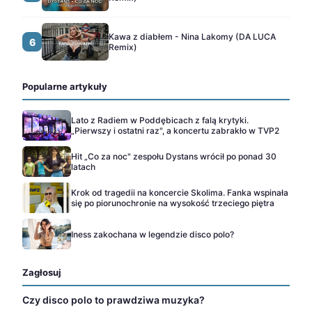
Kawa z diabłem - Nina Lakomy (DA LUCA
6
Remix)
Popularne artykuły
Lato z Radiem w Poddębicach z falą krytyki.
„Pierwszy i ostatni raz", a koncertu zabrakło w TVP2
Hit „Co za noc" zespołu Dystans wrócił po ponad 30
latach
Krok od tragedii na koncercie Skolima. Fanka wspinała
się po piorunochronie na wysokość trzeciego piętra
Iness zakochana w legendzie disco polo?
Zagłosuj
Czy disco polo to prawdziwa muzyka?