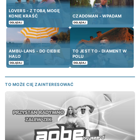
LOVERS - Z TOBĄ MOGĘ
KONIE KRAŚĆ
CZADOMAN - WPADAM
OGLĄDAJ
OGLĄDAJ
AMBU-LANS - DO CIEBIE
TO JEST TO - DIAMENT W
HALO
POLU
OGLĄDAJ
OGLĄDAJ
TO MOŻE CIĘ ZAINTERESOWAĆ