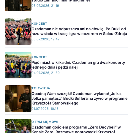
studio zamarło! Mamy nagranie!
08.07.2026, 21:19
KONCERT
Czadoman nie odpuszcza ani na chwilę. Po Dukli od
razu wsiada w trasę i gra wieczorem w Solcu-Zdroju
05.07.2026, 19:42
KONCERT
Pięć miast w kilka dni. Czadoman gra dwa koncerty
jednego dnia i pędzi dalej
04.07.2026, 21:30
TELEWIZJA
Opadną Wam szczęki! Czadoman wykonał „Jolka,
Jolka pamiętasz” Budki Suflera na żywo w programie
Krzysztofa Stanowskiego
01.07.2026, 10:15
O TYM SIĘ MÓWI
Czadoman gościem programu „Zero Decybeli” w
Kanale Zero. Rozmowę poprowadzi Krzysztof