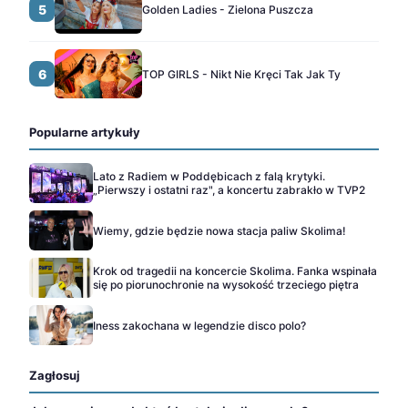
5
Golden Ladies - Zielona Puszcza
6
TOP GIRLS - Nikt Nie Kręci Tak Jak Ty
Popularne artykuły
Lato z Radiem w Poddębicach z falą krytyki.
„Pierwszy i ostatni raz", a koncertu zabrakło w TVP2
Wiemy, gdzie będzie nowa stacja paliw Skolima!
Krok od tragedii na koncercie Skolima. Fanka wspinała
się po piorunochronie na wysokość trzeciego piętra
Iness zakochana w legendzie disco polo?
Zagłosuj