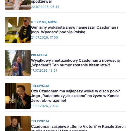
spodziewał
22.07.2026, 06:45
O TYM SIĘ MÓWI
Genialny wokalista znów namieszał. Czadoman i
jego „Wpadam" podbija Polskę!
21.07.2026, 17:00
PREMIERA
Wyjątkowy i nietuzinkowy Czadoman z nowością
„Wpadam"! Ten numer zostanie hitem lata?!
17.07.2026, 18:01
TELEWIZJA
Czy Czadoman ma najlepszy wokal w disco polo?
Jego „Ruda tańczy jak szalona" na żywo w Kanale
Zero robi wrażenie!
13.07.2026, 20:32
TELEWIZJA
Czadoman zaśpiewał „Sen o Victorii” w Kanale Zero i