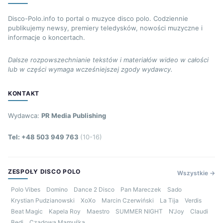
Disco-Polo.info to portal o muzyce disco polo. Codziennie
publikujemy newsy, premiery teledysków, nowości muzyczne i
informacje o koncertach.
Dalsze rozpowszechnianie tekstów i materiałów wideo w całości
lub w części wymaga wcześniejszej zgody wydawcy.
KONTAKT
Wydawca:
PR Media Publishing
Tel: +48 503 949 763
(10-16)
ZESPOŁY DISCO POLO
Wszystkie →
Polo Vibes
Domino
Dance 2 Disco
Pan Mareczek
Sado
Krystian Pudzianowski
XoXo
Marcin Czerwiński
La Tija
Verdis
Beat Magic
Kapela Roy
Maestro
SUMMER NIGHT
N’Joy
Claudi
Bedi
Czadowa Mamuśka