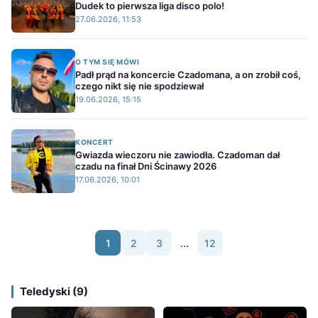
Dudek to pierwsza liga disco polo!
27.06.2026, 11:53
O TYM SIĘ MÓWI
Padł prąd na koncercie Czadomana, a on zrobił coś,
czego nikt się nie spodziewał
19.06.2026, 15:15
KONCERT
Gwiazda wieczoru nie zawiodła. Czadoman dał
czadu na finał Dni Ścinawy 2026
17.06.2026, 10:01
1
2
3
...
12
Teledyski (9)