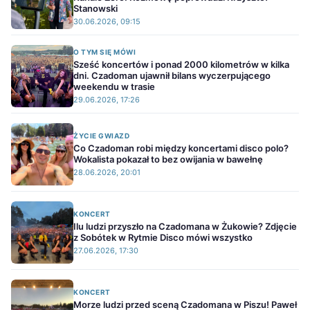
Stanowski
30.06.2026, 09:15
O TYM SIĘ MÓWI
Sześć koncertów i ponad 2000 kilometrów w kilka
dni. Czadoman ujawnił bilans wyczerpującego
weekendu w trasie
29.06.2026, 17:26
ŻYCIE GWIAZD
Co Czadoman robi między koncertami disco polo?
Wokalista pokazał to bez owijania w bawełnę
28.06.2026, 20:01
KONCERT
Ilu ludzi przyszło na Czadomana w Żukowie? Zdjęcie
z Sobótek w Rytmie Disco mówi wszystko
27.06.2026, 17:30
KONCERT
Morze ludzi przed sceną Czadomana w Piszu! Paweł