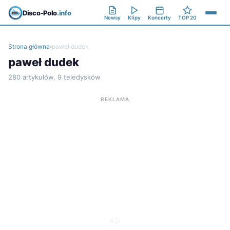
Disco-Polo
.info
Newsy
Klipy
Koncerty
TOP 20
Strona główna
›
paweł dudek
paweł dudek
280 artykułów, 9 teledysków
REKLAMA