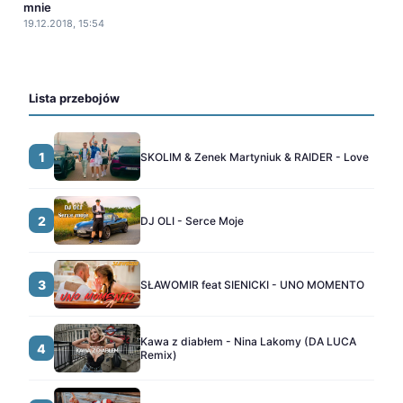
mnie
19.12.2018, 15:54
Lista przebojów
1
SKOLIM & Zenek Martyniuk & RAIDER - Love
2
DJ OLI - Serce Moje
3
SŁAWOMIR feat SIENICKI - UNO MOMENTO
Kawa z diabłem - Nina Lakomy (DA LUCA
4
Remix)