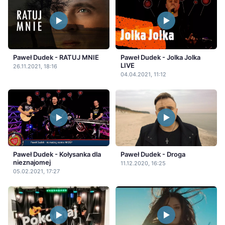
Paweł Dudek - RATUJ MNIE
Paweł Dudek - Jolka Jolka
LIVE
26.11.2021, 18:16
04.04.2021, 11:12
Paweł Dudek - Kołysanka dla
Paweł Dudek - Droga
nieznajomej
11.12.2020, 16:25
05.02.2021, 17:27