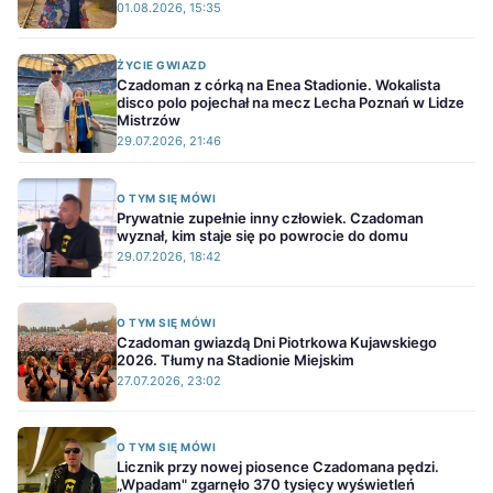
01.08.2026, 15:35
ŻYCIE GWIAZD
Czadoman z córką na Enea Stadionie. Wokalista
disco polo pojechał na mecz Lecha Poznań w Lidze
Mistrzów
29.07.2026, 21:46
O TYM SIĘ MÓWI
Prywatnie zupełnie inny człowiek. Czadoman
wyznał, kim staje się po powrocie do domu
29.07.2026, 18:42
O TYM SIĘ MÓWI
Czadoman gwiazdą Dni Piotrkowa Kujawskiego
2026. Tłumy na Stadionie Miejskim
27.07.2026, 23:02
O TYM SIĘ MÓWI
Licznik przy nowej piosence Czadomana pędzi.
„Wpadam" zgarnęło 370 tysięcy wyświetleń