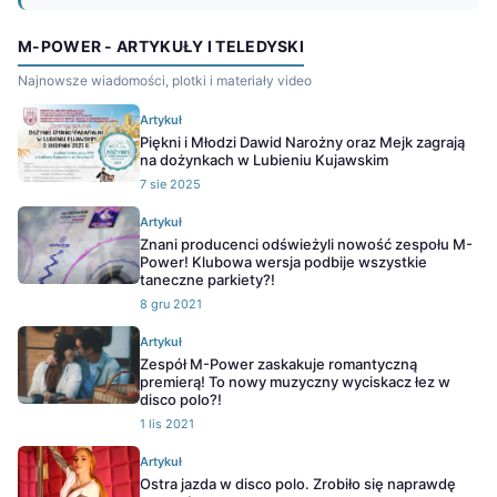
M-POWER - ARTYKUŁY I TELEDYSKI
Najnowsze wiadomości, plotki i materiały video
Artykuł
Piękni i Młodzi Dawid Narożny oraz Mejk zagrają
na dożynkach w Lubieniu Kujawskim
7 sie 2025
Artykuł
Znani producenci odświeżyli nowość zespołu M-
Power! Klubowa wersja podbije wszystkie
taneczne parkiety?!
8 gru 2021
Artykuł
Zespół M-Power zaskakuje romantyczną
premierą! To nowy muzyczny wyciskacz łez w
disco polo?!
1 lis 2021
Artykuł
Ostra jazda w disco polo. Zrobiło się naprawdę