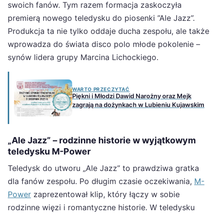
swoich fanów. Tym razem formacja zaskoczyła
premierą nowego teledysku do piosenki ”Ale Jazz”.
Produkcja ta nie tylko oddaje ducha zespołu, ale także
wprowadza do świata disco polo młode pokolenie –
synów lidera grupy Marcina Lichockiego.
WARTO PRZECZYTAĆ
Piękni i Młodzi Dawid Narożny oraz Mejk
zagrają na dożynkach w Lubieniu Kujawskim
„Ale Jazz” – rodzinne historie w wyjątkowym
teledysku M-Power
Teledysk do utworu „Ale Jazz” to prawdziwa gratka
dla fanów zespołu. Po długim czasie oczekiwania,
M-
Power
zaprezentował klip, który łączy w sobie
rodzinne więzi i romantyczne historie. W teledysku