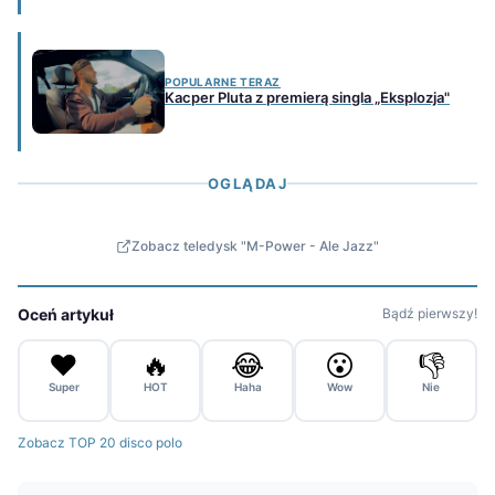
POPULARNE TERAZ
Kacper Pluta z premierą singla „Eksplozja"
OGLĄDAJ
Zobacz teledysk "M-Power - Ale Jazz"
Oceń artykuł
Bądź pierwszy!
❤️
🔥
😂
😮
👎
Super
HOT
Haha
Wow
Nie
Zobacz TOP 20 disco polo