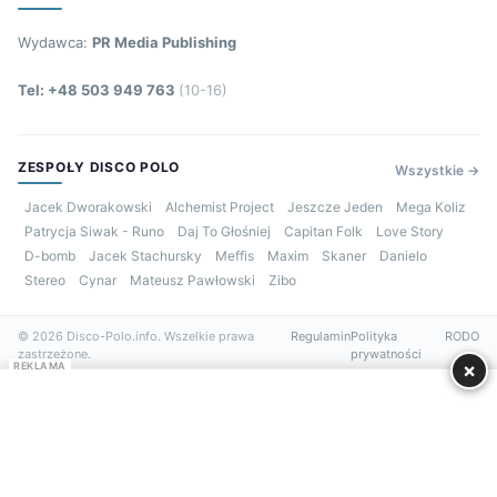
Wydawca:
PR Media Publishing
Tel: +48 503 949 763
(10-16)
ZESPOŁY DISCO POLO
Wszystkie →
Jacek Dworakowski
Alchemist Project
Jeszcze Jeden
Mega Koliz
Patrycja Siwak - Runo
Daj To Głośniej
Capitan Folk
Love Story
D-bomb
Jacek Stachursky
Meffis
Maxim
Skaner
Danielo
Stereo
Cynar
Mateusz Pawłowski
Zibo
© 2026 Disco-Polo.info. Wszelkie prawa
Regulamin
Polityka
RODO
zastrzeżone.
prywatności
×
REKLAMA