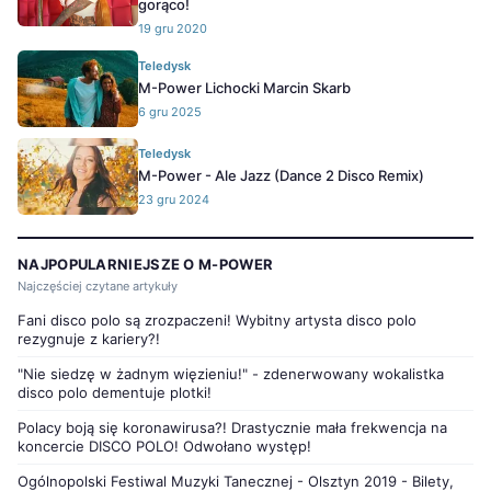
gorąco!
19 gru 2020
Teledysk
M-Power Lichocki Marcin Skarb
6 gru 2025
Teledysk
M-Power - Ale Jazz (Dance 2 Disco Remix)
23 gru 2024
NAJPOPULARNIEJSZE O M-POWER
Najczęściej czytane artykuły
Fani disco polo są zrozpaczeni! Wybitny artysta disco polo
rezygnuje z kariery?!
"Nie siedzę w żadnym więzieniu!" - zdenerwowany wokalistka
disco polo dementuje plotki!
Polacy boją się koronawirusa?! Drastycznie mała frekwencja na
koncercie DISCO POLO! Odwołano występ!
Ogólnopolski Festiwal Muzyki Tanecznej - Olsztyn 2019 - Bilety,