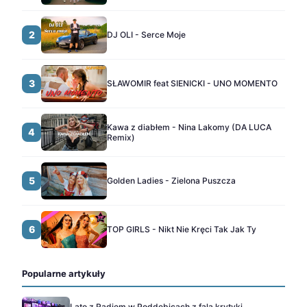
2
DJ OLI - Serce Moje
3
SŁAWOMIR feat SIENICKI - UNO MOMENTO
Kawa z diabłem - Nina Lakomy (DA LUCA
4
Remix)
5
Golden Ladies - Zielona Puszcza
6
TOP GIRLS - Nikt Nie Kręci Tak Jak Ty
Popularne artykuły
Lato z Radiem w Poddębicach z falą krytyki.