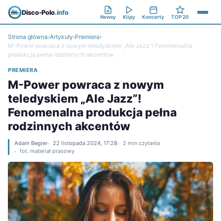
Disco-Polo
.info
Newsy
Klipy
Koncerty
TOP 20
Strona główna
›
Artykuły
›
Premiera
›
M-Power powraca z nowym teledyskiem „Ale Jazz”! Fenomenalna
produkcja pełna rodzinnych akcentów
PREMIERA
M-Power powraca z nowym
teledyskiem „Ale Jazz”!
Fenomenalna produkcja pełna
rodzinnych akcentów
Adam Begier
22 listopada 2024, 17:28
2 min czytania
fot. materiał prasowy