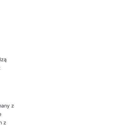
dzą
z
nany z
e
n z