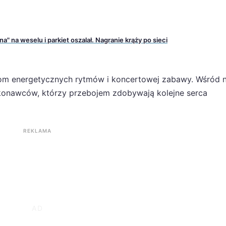
a" na weselu i parkiet oszalał. Nagranie krąży po sieci
anom energetycznych rytmów i koncertowej zabawy. Wśród n
konawców, którzy przebojem zdobywają kolejne serca
REKLAMA