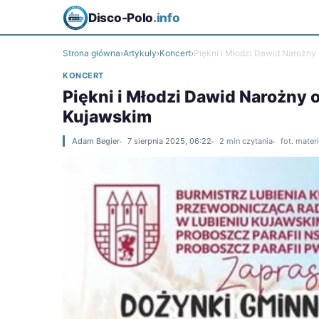
Disco-Polo
.info
Strona główna
›
Artykuły
›
Koncert
›
Piękni i Młodzi Dawid Narożny
KONCERT
Piękni i Młodzi Dawid Narożny 
Kujawskim
Adam Begier
7 sierpnia 2025, 06:22
2 min czytania
fot. mater