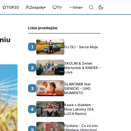
TOP20
Zespoły
TV
Inne
▾
▾
Lista przebojów
eniu
1
DJ OLI - Serce Moje
SKOLIM & Zenek
2
Martyniuk & RAIDER -
Love
SŁAWOMIR feat
3
SIENICKI - UNO
MOMENTO
Kawa z diabłem -
4
Nina Lakomy (DA
LUCA Remix)
Dystans - Co za noc
5
(Mathew Oldschool