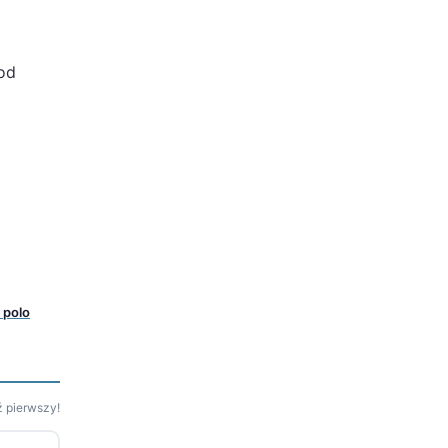
 od
 polo
 pierwszy!