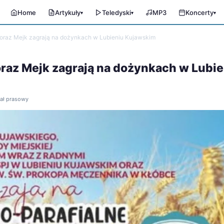
Home
Artykuły
Teledyski
MP3
Koncerty
▾
▾
▾
 oraz Mejk zagrają na dożynkach w Lubieniu Kujawskim
oraz Mejk zagrają na dożynkach w Lubi
iał prasowy