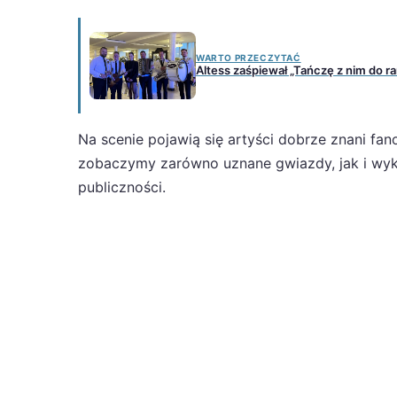
WARTO PRZECZYTAĆ
Altess zaśpiewał „Tańczę z nim do ran
Na scenie pojawią się artyści dobrze znani f
zobaczymy zarówno uznane gwiazdy, jak i wy
publiczności.