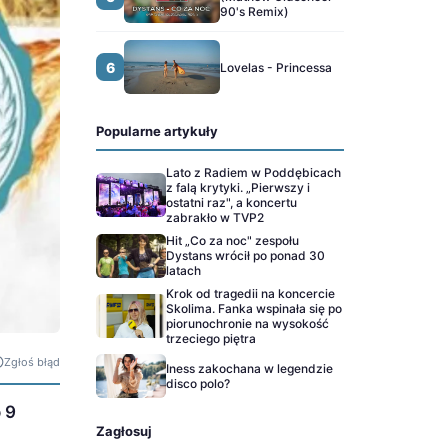
90's Remix)
6
Lovelas - Princessa
Popularne artykuły
Lato z Radiem w Poddębicach
z falą krytyki. „Pierwszy i
ostatni raz", a koncertu
zabrakło w TVP2
Hit „Co za noc" zespołu
Dystans wrócił po ponad 30
latach
Krok od tragedii na koncercie
Skolima. Fanka wspinała się po
piorunochronie na wysokość
trzeciego piętra
Zgłoś błąd
Iness zakochana w legendzie
disco polo?
 9
Zagłosuj