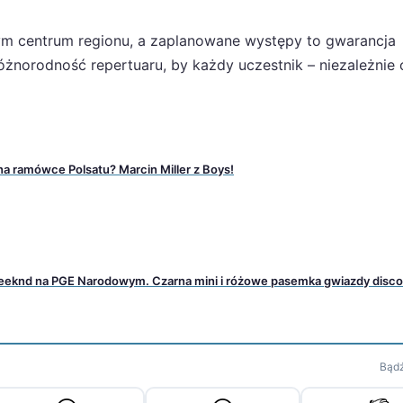
ym centrum regionu, a zaplanowane występy to gwarancja
różnorodność repertuaru, by każdy uczestnik – niezależnie
 na ramówce Polsatu? Marcin Miller z Boys!
eknd na PGE Narodowym. Czarna mini i różowe pasemka gwiazdy disco
Bądź