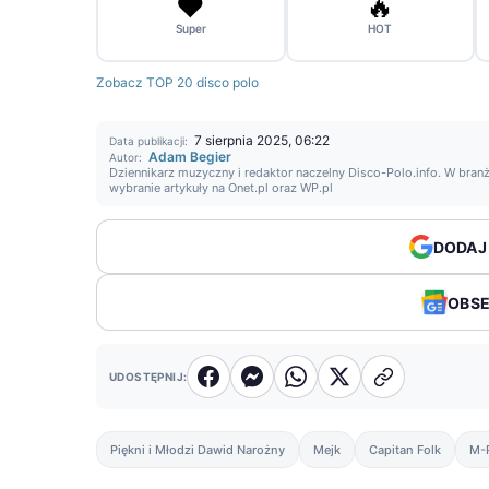
❤️
🔥
Super
HOT
Zobacz TOP 20 disco polo
7 sierpnia 2025, 06:22
Data publikacji:
Adam Begier
Autor:
Dziennikarz muzyczny i redaktor naczelny Disco-Polo.info. W branż
wybranie artykuły na Onet.pl oraz WP.pl
DODAJ
OBS
UDOSTĘPNIJ:
Piękni i Młodzi Dawid Narożny
Mejk
Capitan Folk
M-