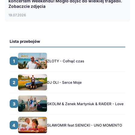
koncertem Weekendu! Mogło dojść do wielkiej tragedii.
Zobaczcie zdjęcia
19.07.2026
Lista przebojów
1
ZŁOTY - Cofnąć czas
2
DJ OLI - Serce Moje
3
SKOLIM & Zenek Martyniuk & RAIDER - Love
4
SŁAWOMIR feat SIENICKI - UNO MOMENTO