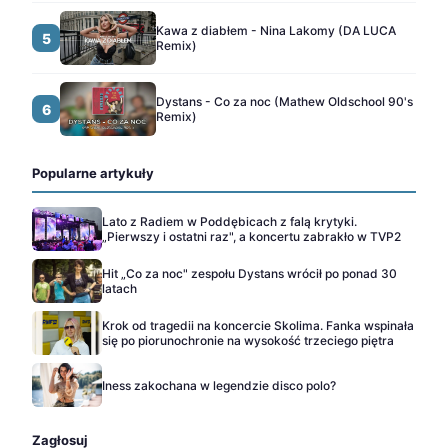
Kawa z diabłem - Nina Lakomy (DA LUCA
5
Remix)
Dystans - Co za noc (Mathew Oldschool 90's
6
Remix)
Popularne artykuły
Lato z Radiem w Poddębicach z falą krytyki.
„Pierwszy i ostatni raz", a koncertu zabrakło w TVP2
Hit „Co za noc" zespołu Dystans wrócił po ponad 30
latach
Krok od tragedii na koncercie Skolima. Fanka wspinała
się po piorunochronie na wysokość trzeciego piętra
Iness zakochana w legendzie disco polo?
Zagłosuj