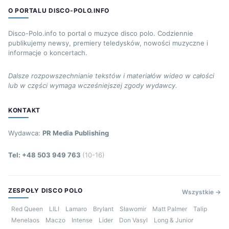
O PORTALU DISCO-POLO.INFO
Disco-Polo.info to portal o muzyce disco polo. Codziennie
publikujemy newsy, premiery teledysków, nowości muzyczne i
informacje o koncertach.
Dalsze rozpowszechnianie tekstów i materiałów wideo w całości
lub w części wymaga wcześniejszej zgody wydawcy.
KONTAKT
Wydawca:
PR Media Publishing
Tel: +48 503 949 763
(10-16)
ZESPOŁY DISCO POLO
Wszystkie →
Red Queen
LILI
Lamaro
Brylant
Sławomir
Matt Palmer
Talip
Menelaos
Maczo
Intense
Lider
Don Vasyl
Long & Junior