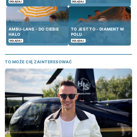
OGLĄDAJ
OGLĄDAJ
AMBU-LANS - DO CIEBIE
TO JEST TO - DIAMENT W
HALO
POLU
OGLĄDAJ
OGLĄDAJ
TO MOŻE CIĘ ZAINTERESOWAĆ