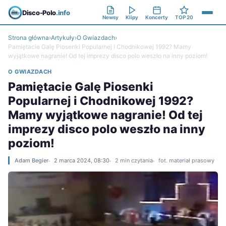
Disco-Polo
.info
Newsy
Klipy
Koncerty
TOP 20
Strona główna
›
Artykuły
›
O Gwiazdach
›
Pamiętacie Galę Piosenki Popularnej i Chodnikowej 1992? Mamy
wyjątkowe nagranie! Od tej imprezy disco polo weszło na inny poziom!
O GWIAZDACH
Pamiętacie Galę Piosenki
Popularnej i Chodnikowej 1992?
Mamy wyjątkowe nagranie! Od tej
imprezy disco polo weszło na inny
poziom!
Adam Begier
2 marca 2024, 08:30
2 min czytania
fot. materiał prasowy