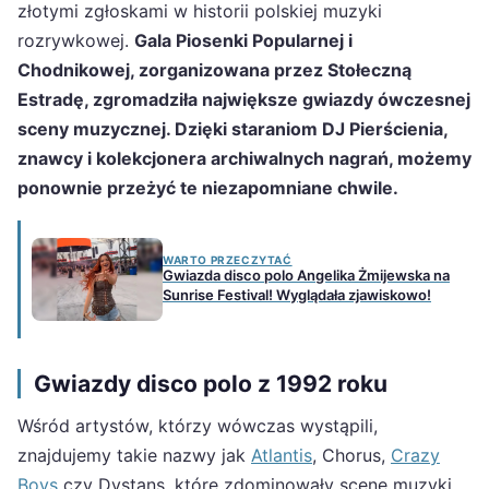
złotymi zgłoskami w historii polskiej muzyki
rozrywkowej.
Gala Piosenki Popularnej i
Chodnikowej, zorganizowana przez Stołeczną
Estradę, zgromadziła największe gwiazdy ówczesnej
sceny muzycznej. Dzięki staraniom DJ Pierścienia,
znawcy i kolekcjonera archiwalnych nagrań, możemy
ponownie przeżyć te niezapomniane chwile.
WARTO PRZECZYTAĆ
Gwiazda disco polo Angelika Żmijewska na
Sunrise Festival! Wyglądała zjawiskowo!
Gwiazdy disco polo z 1992 roku
Wśród artystów, którzy wówczas wystąpili,
znajdujemy takie nazwy jak
Atlantis
, Chorus,
Crazy
Boys
czy Dystans, które zdominowały scenę muzyki