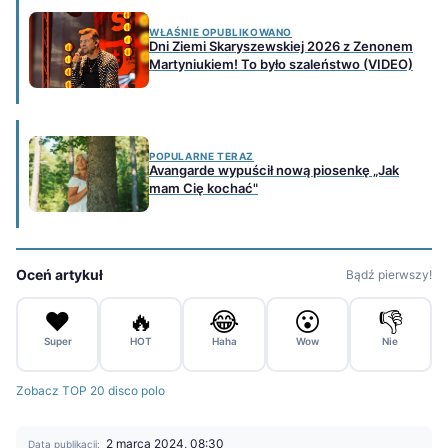
WŁAŚNIE OPUBLIKOWANO
Dni Ziemi Skaryszewskiej 2026 z Zenonem
Martyniukiem! To było szaleństwo (VIDEO)
POPULARNE TERAZ
Avangarde wypuścił nową piosenkę „Jak
mam Cię kochać"
Oceń artykuł
Bądź pierwszy!
❤️
🔥
😂
😮
👎
Super
HOT
Haha
Wow
Nie
Zobacz TOP 20 disco polo
2 marca 2024, 08:30
Data publikacji: