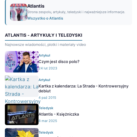
Atlantis
Strona zespołu, artykuły, teledyski i najważniejsze informacje.
Wszystko o Atlantis
ATLANTIS - ARTYKUŁY I TELEDYSKI
Najnowsze wiadomości, plotki i materiały video
Artykuł
Czym jest disco polo?
24 lut 2023
Artykuł
Kartka z kalendarza: La Strada - Kontrowersyjny
debiut
4 paź 2015
Teledysk
Atlantis - Księżniczka
8 mar 2025
Teledysk