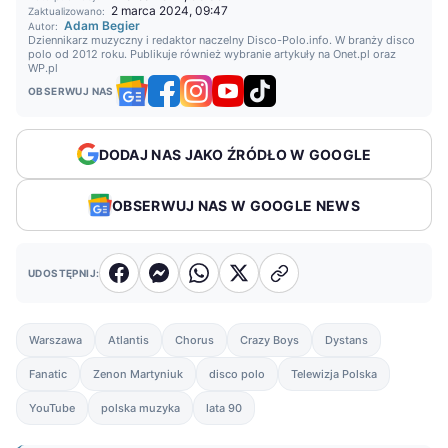
2 marca 2024, 09:47
Zaktualizowano:
Adam Begier
Autor:
Dziennikarz muzyczny i redaktor naczelny Disco-Polo.info. W branży disco
polo od 2012 roku. Publikuje również wybranie artykuły na Onet.pl oraz
WP.pl
OBSERWUJ NAS
DODAJ NAS JAKO ŹRÓDŁO W GOOGLE
OBSERWUJ NAS W GOOGLE NEWS
UDOSTĘPNIJ:
Warszawa
Atlantis
Chorus
Crazy Boys
Dystans
Fanatic
Zenon Martyniuk
disco polo
Telewizja Polska
YouTube
polska muzyka
lata 90