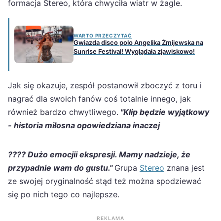
formacja Stereo, która chwyciła wiatr w żagle.
WARTO PRZECZYTAĆ
Gwiazda disco polo Angelika Żmijewska na
Sunrise Festival! Wyglądała zjawiskowo!
Jak się okazuje, zespół postanowił zboczyć z toru i
nagrać dla swoich fanów coś totalnie innego, jak
również bardzo chwytliwego.
"Klip będzie wyjątkowy
- historia miłosna opowiedziana inaczej
???? Dużo emocjii ekspresji. Mamy nadzieje, że
przypadnie wam do gustu."
Grupa
Stereo
znana jest
ze swojej oryginalność stąd też można spodziewać
się po nich tego co najlepsze.
REKLAMA