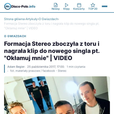
Disco-Polo
.info
Newsy
Klipy
Koncerty
TOP 20
Strona główna
›
Artykuły
›
O Gwiazdach
›
Formacja Stereo zboczyła z toru i nagrała klip do nowego singla pt.
"Okłamuj mnie" | VIDEO
O GWIAZDACH
Formacja Stereo zboczyła z toru i
nagrała klip do nowego singla pt.
"Okłamuj mnie" | VIDEO
Adam Begier
25 października 2017, 17:00
1 min czytania
fot. materiały prasowe / facebook - Stereo