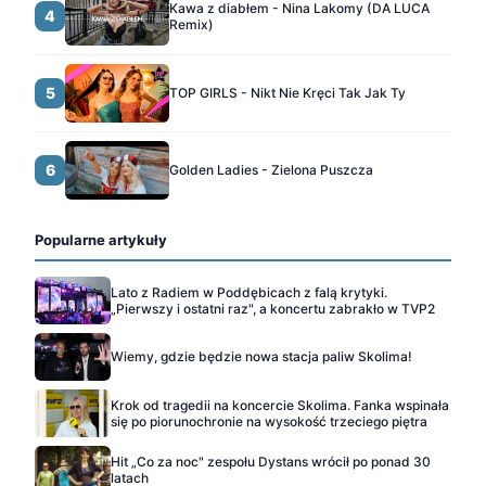
Kawa z diabłem - Nina Lakomy (DA LUCA
4
Remix)
5
TOP GIRLS - Nikt Nie Kręci Tak Jak Ty
6
Golden Ladies - Zielona Puszcza
Popularne artykuły
Lato z Radiem w Poddębicach z falą krytyki.
„Pierwszy i ostatni raz", a koncertu zabrakło w TVP2
Wiemy, gdzie będzie nowa stacja paliw Skolima!
Krok od tragedii na koncercie Skolima. Fanka wspinała
się po piorunochronie na wysokość trzeciego piętra
Hit „Co za noc" zespołu Dystans wrócił po ponad 30
latach