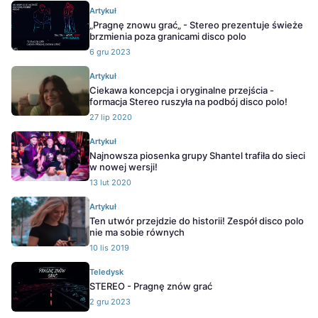
Artykuł
„Pragnę znowu grać„ - Stereo prezentuje świeże
brzmienia poza granicami disco polo
6 gru 2023
Artykuł
Ciekawa koncepcja i oryginalne przejścia -
formacja Stereo ruszyła na podbój disco polo!
27 lip 2020
Artykuł
Najnowsza piosenka grupy Shantel trafiła do sieci
w nowej wersji!
13 lut 2020
Artykuł
Ten utwór przejdzie do historii! Zespół disco polo
nie ma sobie równych
10 lis 2019
Teledysk
STEREO - Pragnę znów grać
2 gru 2023