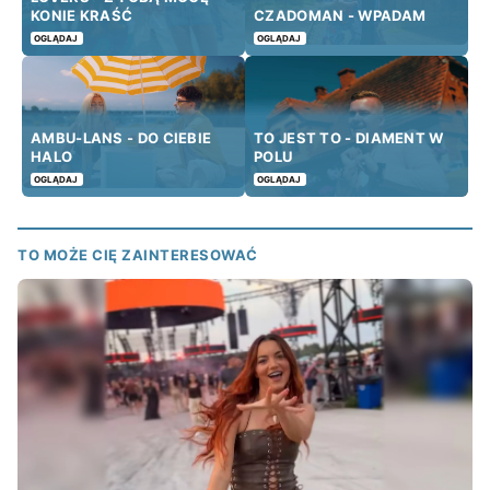
KONIE KRAŚĆ
CZADOMAN - WPADAM
OGLĄDAJ
OGLĄDAJ
AMBU-LANS - DO CIEBIE
TO JEST TO - DIAMENT W
HALO
POLU
OGLĄDAJ
OGLĄDAJ
TO MOŻE CIĘ ZAINTERESOWAĆ