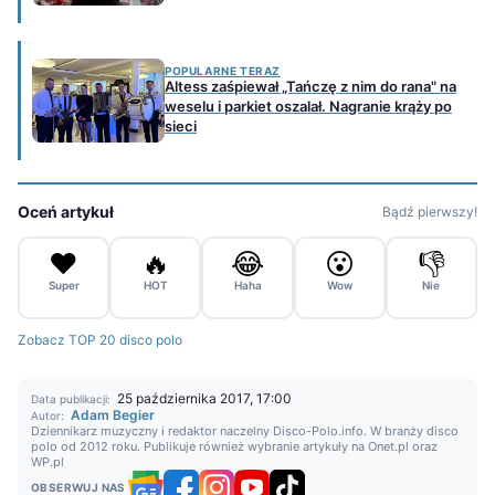
POPULARNE TERAZ
Altess zaśpiewał „Tańczę z nim do rana" na
weselu i parkiet oszalał. Nagranie krąży po
sieci
Oceń artykuł
Bądź pierwszy!
❤️
🔥
😂
😮
👎
Super
HOT
Haha
Wow
Nie
Zobacz TOP 20 disco polo
25 października 2017, 17:00
Data publikacji:
Adam Begier
Autor:
Dziennikarz muzyczny i redaktor naczelny Disco-Polo.info. W branży disco
polo od 2012 roku. Publikuje również wybranie artykuły na Onet.pl oraz
WP.pl
OBSERWUJ NAS