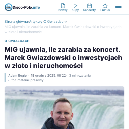
Disco-Polo
.info
Newsy
Klipy
Koncerty
TOP 20
Strona główna
›
Artykuły
›
O Gwiazdach
›
MIG ujawnia, ile zarabia za koncert. Marek Gwiazdowski o inwestycjach
w złoto i nieruchomości
O GWIAZDACH
MIG ujawnia, ile zarabia za koncert.
Marek Gwiazdowski o inwestycjach
w złoto i nieruchomości
Adam Begier
18 grudnia 2025, 08:22
3 min czytania
fot. materiał prasowy