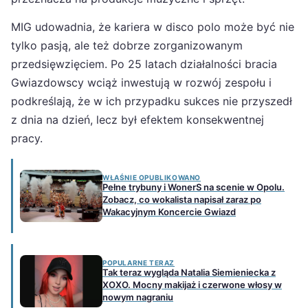
MIG udowadnia, że kariera w disco polo może być nie
tylko pasją, ale też dobrze zorganizowanym
przedsięwzięciem. Po 25 latach działalności bracia
Gwiazdowscy wciąż inwestują w rozwój zespołu i
podkreślają, że w ich przypadku sukces nie przyszedł
z dnia na dzień, lecz był efektem konsekwentnej
pracy.
WŁAŚNIE OPUBLIKOWANO
Pełne trybuny i WonerS na scenie w Opolu.
Zobacz, co wokalista napisał zaraz po
Wakacyjnym Koncercie Gwiazd
POPULARNE TERAZ
Tak teraz wygląda Natalia Siemieniecka z
XOXO. Mocny makijaż i czerwone włosy w
nowym nagraniu