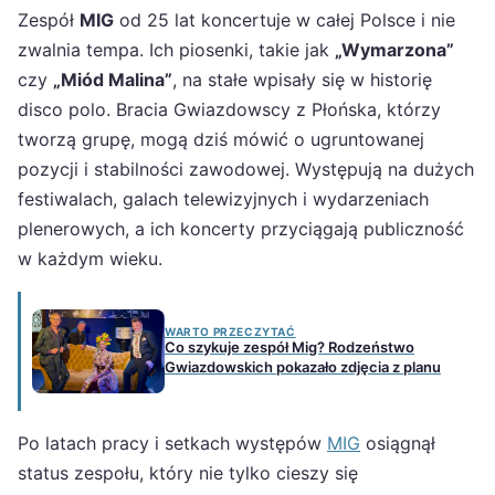
Zespół
MIG
od 25 lat koncertuje w całej Polsce i nie
zwalnia tempa. Ich piosenki, takie jak
„Wymarzona”
czy
„Miód Malina”
, na stałe wpisały się w historię
disco polo. Bracia Gwiazdowscy z Płońska, którzy
tworzą grupę, mogą dziś mówić o ugruntowanej
pozycji i stabilności zawodowej. Występują na dużych
festiwalach, galach telewizyjnych i wydarzeniach
plenerowych, a ich koncerty przyciągają publiczność
w każdym wieku.
WARTO PRZECZYTAĆ
Co szykuje zespół Mig? Rodzeństwo
Gwiazdowskich pokazało zdjęcia z planu
Po latach pracy i setkach występów
MIG
osiągnął
status zespołu, który nie tylko cieszy się