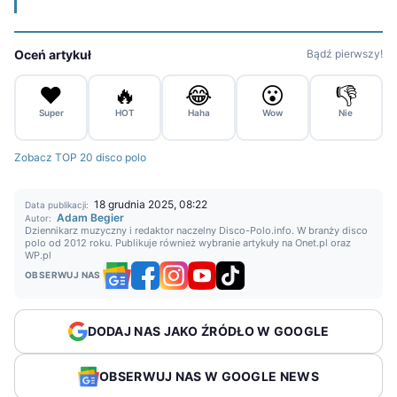
Oceń artykuł
Bądź pierwszy!
❤️
🔥
😂
😮
👎
Super
HOT
Haha
Wow
Nie
Zobacz TOP 20 disco polo
18 grudnia 2025, 08:22
Data publikacji:
Adam Begier
Autor:
Dziennikarz muzyczny i redaktor naczelny Disco-Polo.info. W branży disco
polo od 2012 roku. Publikuje również wybranie artykuły na Onet.pl oraz
WP.pl
OBSERWUJ NAS
DODAJ NAS JAKO ŹRÓDŁO W GOOGLE
OBSERWUJ NAS W GOOGLE NEWS