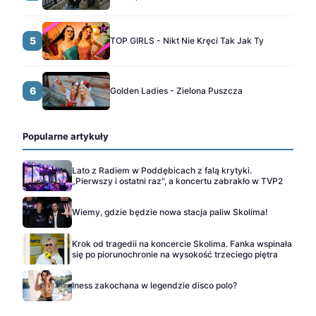
5
TOP GIRLS - Nikt Nie Kręci Tak Jak Ty
6
Golden Ladies - Zielona Puszcza
Popularne artykuły
Lato z Radiem w Poddębicach z falą krytyki.
„Pierwszy i ostatni raz", a koncertu zabrakło w TVP2
Wiemy, gdzie będzie nowa stacja paliw Skolima!
Krok od tragedii na koncercie Skolima. Fanka wspinała
się po piorunochronie na wysokość trzeciego piętra
Iness zakochana w legendzie disco polo?