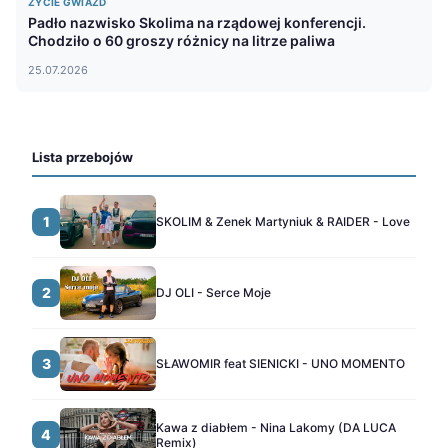
ŻYCIE GWIAZD
Padło nazwisko Skolima na rządowej konferencji.
Chodziło o 60 groszy różnicy na litrze paliwa
25.07.2026
Lista przebojów
1
SKOLIM & Zenek Martyniuk & RAIDER - Love
2
DJ OLI - Serce Moje
3
SŁAWOMIR feat SIENICKI - UNO MOMENTO
Kawa z diabłem - Nina Lakomy (DA LUCA
4
Remix)