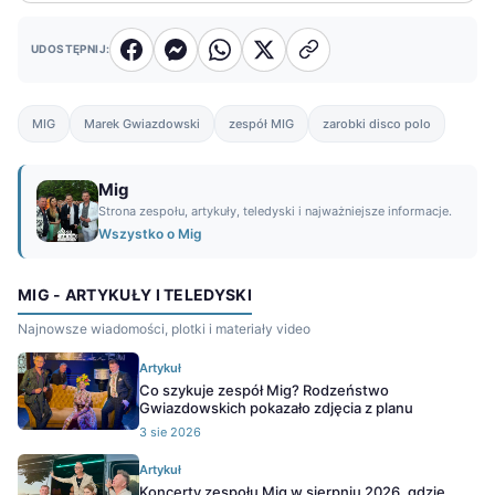
UDOSTĘPNIJ:
MIG
Marek Gwiazdowski
zespół MIG
zarobki disco polo
Mig
Strona zespołu, artykuły, teledyski i najważniejsze informacje.
Wszystko o Mig
MIG - ARTYKUŁY I TELEDYSKI
Najnowsze wiadomości, plotki i materiały video
Artykuł
Co szykuje zespół Mig? Rodzeństwo
Gwiazdowskich pokazało zdjęcia z planu
3 sie 2026
Artykuł
Koncerty zespołu Mig w sierpniu 2026, gdzie