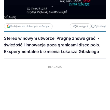
Dodaj nas do ulubionych w Google
Zgłoś błąd
Udostępnij
Stereo w nowym utworze 'Pragnę znowu grać' -
świeżość i innowacja poza granicami disco polo.
Eksperymentalne brzmienia Łukasza Gibskiego
REKLAMA