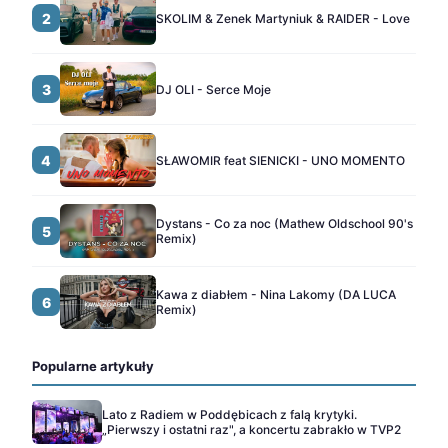
2
SKOLIM & Zenek Martyniuk & RAIDER - Love
3
DJ OLI - Serce Moje
4
SŁAWOMIR feat SIENICKI - UNO MOMENTO
Dystans - Co za noc (Mathew Oldschool 90's
5
Remix)
Kawa z diabłem - Nina Lakomy (DA LUCA
6
Remix)
Popularne artykuły
Lato z Radiem w Poddębicach z falą krytyki.
„Pierwszy i ostatni raz", a koncertu zabrakło w TVP2