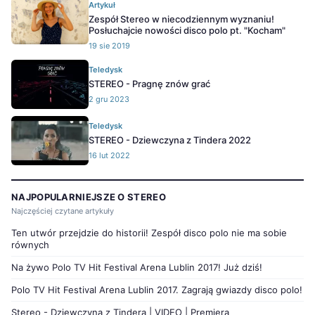
Artykuł
Zespół Stereo w niecodziennym wyznaniu!
Posłuchajcie nowości disco polo pt. "Kocham"
19 sie 2019
Teledysk
STEREO - Pragnę znów grać
2 gru 2023
Teledysk
STEREO - Dziewczyna z Tindera 2022
16 lut 2022
NAJPOPULARNIEJSZE O STEREO
Najczęściej czytane artykuły
Ten utwór przejdzie do historii! Zespół disco polo nie ma sobie
równych
Na żywo Polo TV Hit Festival Arena Lublin 2017! Już dziś!
Polo TV Hit Festival Arena Lublin 2017. Zagrają gwiazdy disco polo!
Stereo - Dziewczyna z Tindera | VIDEO | Premiera