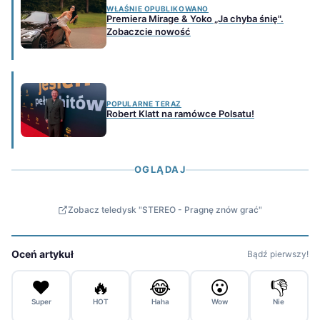
WŁAŚNIE OPUBLIKOWANO
Premiera Mirage & Yoko „Ja chyba śnię".
Zobaczcie nowość
POPULARNE TERAZ
Robert Klatt na ramówce Polsatu!
OGLĄDAJ
Zobacz teledysk "STEREO - Pragnę znów grać"
Oceń artykuł
Bądź pierwszy!
❤️
🔥
😂
😮
👎
Super
HOT
Haha
Wow
Nie