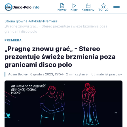
Disco-Polo
.info
Newsy
Klipy
Koncerty
TOP 20
Strona główna
›
Artykuły
›
Premiera
›
„Pragnę znowu grać„ - Stereo prezentuje świeże brzmienia poza
granicami disco polo
PREMIERA
„Pragnę znowu grać„ - Stereo
prezentuje świeże brzmienia poza
granicami disco polo
Adam Begier
6 grudnia 2023, 15:54
2 min czytania
fot. materiał prasowy