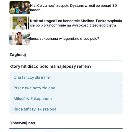
Hit „Co za noc" zespołu Dystans wrócił po ponad 30
latach
Krok od tragedii na koncercie Skolima. Fanka wspinała
się po piorunochronie na wysokość trzeciego piętra
Iness zakochana w legendzie disco polo?
Zagłosuj
Który hit disco polo ma najlepszy refren?
Ona tańczy dla mnie
Przez twe oczy zielone
Miłość w Zakopanem
Ruda tańczy jak szalona
Obserwuj nas