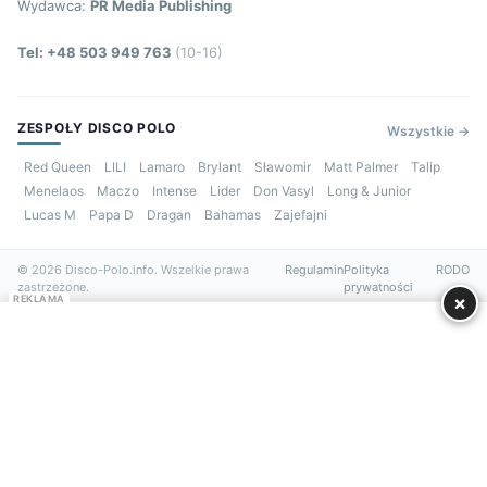
Wydawca:
PR Media Publishing
Tel: +48 503 949 763
(10-16)
ZESPOŁY DISCO POLO
Wszystkie →
Red Queen
LILI
Lamaro
Brylant
Sławomir
Matt Palmer
Talip
Menelaos
Maczo
Intense
Lider
Don Vasyl
Long & Junior
Lucas M
Papa D
Dragan
Bahamas
Zajefajni
© 2026 Disco-Polo.info. Wszelkie prawa
Regulamin
Polityka
RODO
zastrzeżone.
prywatności
×
REKLAMA