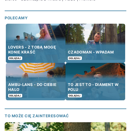
POLECAMY
LOVERS - Z TOBĄ MOGĘ
KONIE KRAŚĆ
CZADOMAN - WPADAM
OGLĄDAJ
OGLĄDAJ
AMBU-LANS - DO CIEBIE
TO JEST TO - DIAMENT W
HALO
POLU
OGLĄDAJ
OGLĄDAJ
TO MOŻE CIĘ ZAINTERESOWAĆ