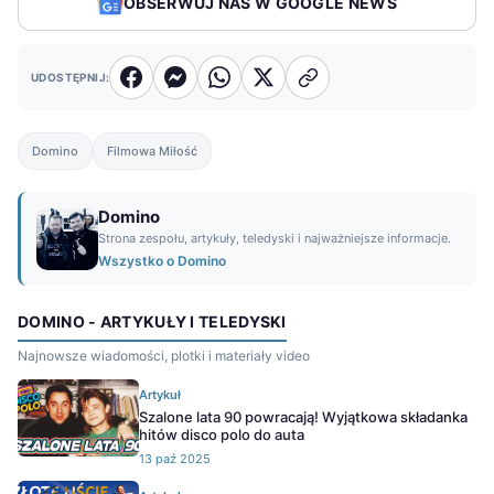
OBSERWUJ NAS W GOOGLE NEWS
UDOSTĘPNIJ:
Domino
Filmowa Miłość
Domino
Strona zespołu, artykuły, teledyski i najważniejsze informacje.
Wszystko o Domino
DOMINO - ARTYKUŁY I TELEDYSKI
Najnowsze wiadomości, plotki i materiały video
Artykuł
Szalone lata 90 powracają! Wyjątkowa składanka
hitów disco polo do auta
13 paź 2025