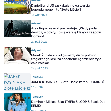
Artykuł
DanielBand US zaskakuje nową wersją
legendarnego hitu ”Złote Liście”!
18 wrz 2024
Artykuł
Arek Kopaczewski prezentuje: „Kiedy pada
deszcz„ – odkryj nową wersję klasyka zespołu
Domino!
27 paź 2023
Artykuł
Marek Żurobski - od gwiazdy disco polo do
tragicznego losu za oceanem! Tą śmiercią żyła
cała Polska!
24 paź 2023
Teledysk
JAREK KOSINIAK - Złote Liście (z rep. DOMINO)
17 lis 2025
Teledysk
Domino - Miałaś 18 lat (Tr!Fle & LOOP & Black Due
REMIX)