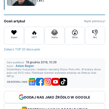
TVP?
Oceń artykuł
Bądź pierwszy!
❤️
🔥
😂
😮
👎
Super
HOT
Haha
Wow
Nie
Zobacz TOP 20 disco polo
19 grudnia 2018, 10:29
Data publikacji:
Adam Begier
Autor:
Dziennikarz muzyczny i redaktor naczelny Disco-Polo.info. W branży disco
polo od 2012 roku. Publikuje również wybranie artykuły na Onet.pl oraz
WP.pl
OBSERWUJ NAS
DODAJ NAS JAKO ŹRÓDŁO W GOOGLE