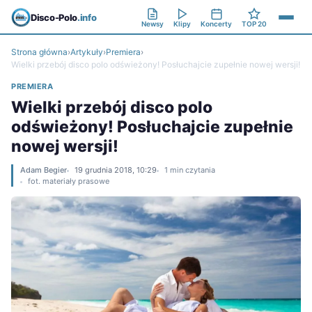
Disco-Polo
.info
Newsy
Klipy
Koncerty
TOP 20
Strona główna
›
Artykuły
›
Premiera
›
Wielki przebój disco polo odświeżony! Posłuchajcie zupełnie nowej wersji!
PREMIERA
Wielki przebój disco polo
odświeżony! Posłuchajcie zupełnie
nowej wersji!
Adam Begier
19 grudnia 2018, 10:29
1 min czytania
fot. materiały prasowe