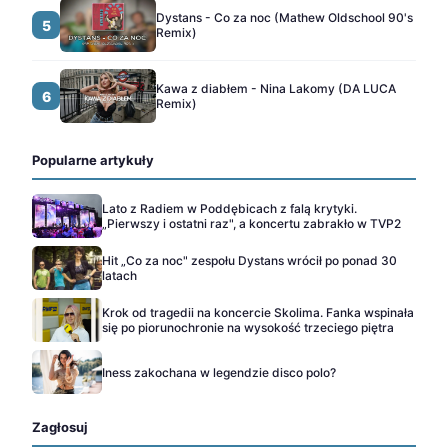
Dystans - Co za noc (Mathew Oldschool 90's
5
Remix)
Kawa z diabłem - Nina Lakomy (DA LUCA
6
Remix)
Popularne artykuły
Lato z Radiem w Poddębicach z falą krytyki.
„Pierwszy i ostatni raz", a koncertu zabrakło w TVP2
Hit „Co za noc" zespołu Dystans wrócił po ponad 30
latach
Krok od tragedii na koncercie Skolima. Fanka wspinała
się po piorunochronie na wysokość trzeciego piętra
Iness zakochana w legendzie disco polo?
Zagłosuj