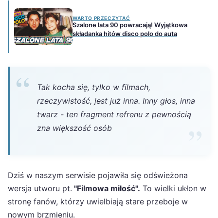
WARTO PRZECZYTAĆ
Szalone lata 90 powracają! Wyjątkowa
składanka hitów disco polo do auta
Tak kocha się, tylko w filmach,
rzeczywistość, jest już inna. Inny głos, inna
twarz - ten fragment refrenu z pewnością
zna większość osób
Dziś w naszym serwisie pojawiła się odświeżona
wersja utworu pt.
"Filmowa miłość".
To wielki ukłon w
stronę fanów, którzy uwielbiają stare przeboje w
nowym brzmieniu.