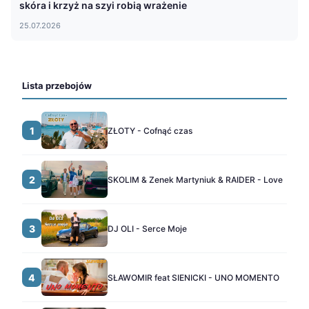
skóra i krzyż na szyi robią wrażenie
25.07.2026
Lista przebojów
1
ZŁOTY - Cofnąć czas
2
SKOLIM & Zenek Martyniuk & RAIDER - Love
3
DJ OLI - Serce Moje
4
SŁAWOMIR feat SIENICKI - UNO MOMENTO