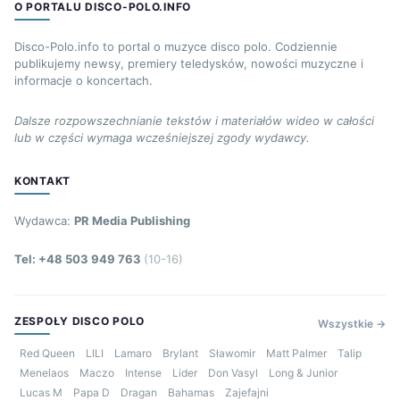
O PORTALU DISCO-POLO.INFO
Disco-Polo.info to portal o muzyce disco polo. Codziennie
publikujemy newsy, premiery teledysków, nowości muzyczne i
informacje o koncertach.
Dalsze rozpowszechnianie tekstów i materiałów wideo w całości
lub w części wymaga wcześniejszej zgody wydawcy.
KONTAKT
Wydawca:
PR Media Publishing
Tel: +48 503 949 763
(10-16)
ZESPOŁY DISCO POLO
Wszystkie →
Red Queen
LILI
Lamaro
Brylant
Sławomir
Matt Palmer
Talip
Menelaos
Maczo
Intense
Lider
Don Vasyl
Long & Junior
Lucas M
Papa D
Dragan
Bahamas
Zajefajni