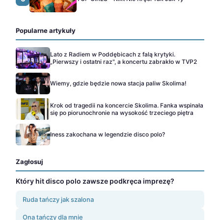
Popularne artykuły
Lato z Radiem w Poddębicach z falą krytyki.
„Pierwszy i ostatni raz", a koncertu zabrakło w TVP2
Wiemy, gdzie będzie nowa stacja paliw Skolima!
Krok od tragedii na koncercie Skolima. Fanka wspinała
się po piorunochronie na wysokość trzeciego piętra
Iness zakochana w legendzie disco polo?
Zagłosuj
Który hit disco polo zawsze podkręca imprezę?
Ruda tańczy jak szalona
Ona tańczy dla mnie