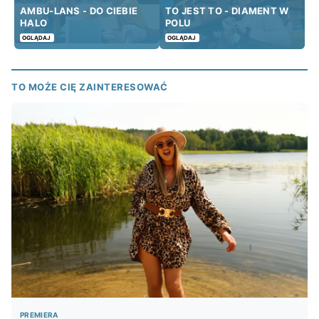
AMBU-LANS - DO CIEBIE
TO JEST TO - DIAMENT W
HALO
POLU
OGLĄDAJ
OGLĄDAJ
TO MOŻE CIĘ ZAINTERESOWAĆ
PREMIERA