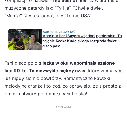
Kompilacja o nazwie
“The best of mix”
zawiera takie
muzyczne petardy jak: “Ty i ja”, “Chwile dwie”,
“Miłość”, “Jesteś ładna”, czy “To nie USA”.
WARTO PRZECZYTAĆ
Marcin Miller i Bayera w jednej garderobie. To
zdjęcie Radka Kudelskiego rozgrzało świat
disco polo
Fani disco polo
z łezką w oku wspominają szalone
lata 90-te. To niezwykle piękny czas
, który w muzyce
już nigdy się nie powtórzy. Romantyczne kawałki,
melodyjne aranże i to coś, co sprawiało, że z proste z
pozoru utwory pokochała cała Polska!
REKLAMA