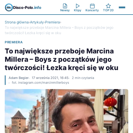
Disco-Polo
.info
Newsy
Klipy
Koncerty
TOP 20
Strona główna
›
Artykuły
›
Premiera
›
To największe przeboje Marcina Millera – Boys z początków jego
twórczości! Łezka kręci się w oku
PREMIERA
To największe przeboje Marcina
Millera – Boys z początków jego
twórczości! Łezka kręci się w oku
Adam Begier
17 września 2021, 16:45
2 min czytania
fot. instagram.com/marcinmillerboys