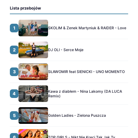
Lista przebojów
1
SKOLIM & Zenek Martyniuk & RAIDER - Love
2
DJ OLI - Serce Moje
3
SŁAWOMIR feat SIENICKI - UNO MOMENTO
Kawa z diabłem - Nina Lakomy (DA LUCA
4
Remix)
5
Golden Ladies - Zielona Puszcza
6
TOP GIRLS - Nikt Nie Kręci Tak Jak Ty