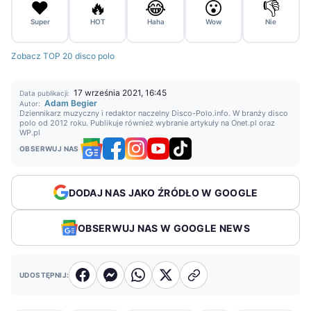
❤️
🔥
😂
😮
👎
Super
HOT
Haha
Wow
Nie
Zobacz TOP 20 disco polo
17 września 2021, 16:45
Data publikacji:
Adam Begier
Autor:
Dziennikarz muzyczny i redaktor naczelny Disco-Polo.info. W branży disco
polo od 2012 roku. Publikuje również wybranie artykuły na Onet.pl oraz
WP.pl
OBSERWUJ NAS
DODAJ NAS JAKO ŹRÓDŁO W GOOGLE
OBSERWUJ NAS W GOOGLE NEWS
UDOSTĘPNIJ: