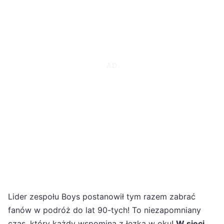
Lider zespołu Boys postanowił tym razem zabrać
fanów w podróż do lat 90-tych! To niezapomniany
czas, który każdy wspomina z łezką w oku!
W sieci