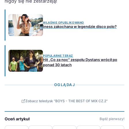
nigdy się nie zestarzeją!
WŁAŚNIE OPUBLIKOWANO
Iness zakochana w legendzie disco polo?
POPULARNE TERAZ
Hit „Co za noc" zespołu Dystans wrócił po
ponad 30 latach
OGLĄDAJ
Zobacz teledysk "BOYS - THE BEST OF MIX CZ.2"
Oceń artykuł
Bądź pierwszy!