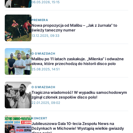
06.05.2026, 15:15
PREMIERA
Nowa propozycja od Malibu – „Jak z żurnala” to
świeży taneczny numer
13.12.2025, 09:33
O GWIAZDACH
Malibu po 11 latach zaskakuje. „Milenka” i odważne
słowa, które przechodzą do historii disco polo
25.08.2025, 14:51
O GWIAZDACH
Tragiczna wiadomość! W wypadku samochodowym
zginął członek zespołów disco polo!
22.01.2025, 09:02
KONCERT
Jubileuszowa Gala 10-lecia Zespołu News na
Dożynkach w Michowie! Wystąpią wielkie gwiazdy