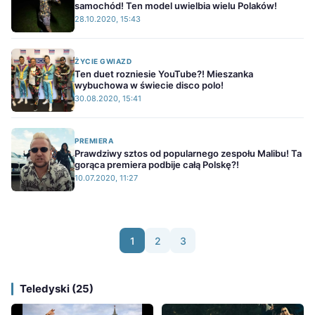
samochód! Ten model uwielbia wielu Polaków!
28.10.2020, 15:43
ŻYCIE GWIAZD
Ten duet rozniesie YouTube?! Mieszanka
wybuchowa w świecie disco polo!
30.08.2020, 15:41
PREMIERA
Prawdziwy sztos od popularnego zespołu Malibu! Ta
gorąca premiera podbije całą Polskę?!
10.07.2020, 11:27
1
2
3
Teledyski (25)