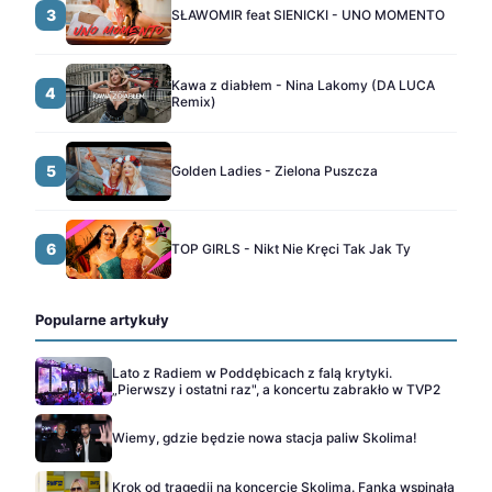
3
SŁAWOMIR feat SIENICKI - UNO MOMENTO
Kawa z diabłem - Nina Lakomy (DA LUCA
4
Remix)
5
Golden Ladies - Zielona Puszcza
6
TOP GIRLS - Nikt Nie Kręci Tak Jak Ty
Popularne artykuły
Lato z Radiem w Poddębicach z falą krytyki.
„Pierwszy i ostatni raz", a koncertu zabrakło w TVP2
Wiemy, gdzie będzie nowa stacja paliw Skolima!
Krok od tragedii na koncercie Skolima. Fanka wspinała