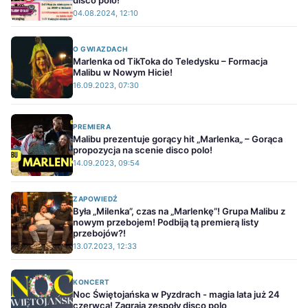
disco polo!
04.08.2024, 12:10
O GWIAZDACH
Marlenka od TikToka do Teledysku – Formacja
Malibu w Nowym Hicie!
16.09.2023, 07:30
PREMIERA
Malibu prezentuje gorący hit „Marlenka„ – Gorąca
propozycja na scenie disco polo!
14.09.2023, 09:54
ZAPOWIEDŹ
Była „Milenka”, czas na „Marlenkę”! Grupa Malibu z
nowym przebojem! Podbiją tą premierą listy
przebojów?!
13.07.2023, 12:33
KONCERT
Noc Świętojańska w Pyzdrach - magia lata już 24
czerwca! Zagrają zespoły disco polo