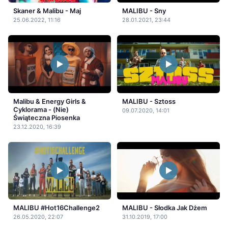
Skaner & Malibu - Maj
MALIBU - Sny
25.06.2022, 11:16
28.01.2021, 23:44
Malibu & Energy Girls &
MALIBU - Sztoss
Cyklorama - (Nie)
09.07.2020, 14:01
Świąteczna Piosenka
23.12.2020, 16:39
MALIBU #Hot16Challenge2
MALIBU - Słodka Jak Dżem
26.05.2020, 22:07
31.10.2019, 17:00