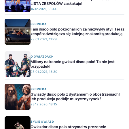
LISTA ZESPOŁÓW zaskakuje!
16.12.2021, 18:44
PREMIERA
Fani disco polo pokochali ich za niezwykły styl! Teraz
zespół odwdzięcza się kolejną znakomitą produkcją!
29.01.2021, 11:29
O GWIAZDACH
Miliony na koncie gwiazd disco polo! To nie jest
przypadek!
28.01.2021, 15:30
PREMIERA
Gwiazdy disco polo z dystansem o obostrzeniach!
Ich produkcja podbije muzyczny rynek?!
23.12.2020, 18:15
ŻYCIE GWIAZD
Gwiazdor disco polo otrzymał w prezencie