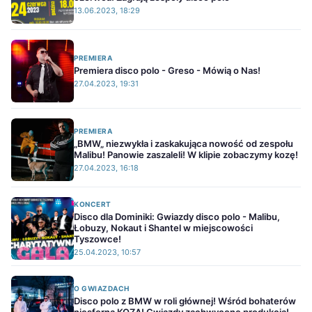
13.06.2023, 18:29
PREMIERA
Premiera disco polo - Greso - Mówią o Nas!
27.04.2023, 19:31
PREMIERA
„BMW„ niezwykła i zaskakująca nowość od zespołu
Malibu! Panowie zaszaleli! W klipie zobaczymy kozę!
27.04.2023, 16:18
KONCERT
Disco dla Dominiki: Gwiazdy disco polo - Malibu,
Łobuzy, Nokaut i Shantel w miejscowości
Tyszowce!
25.04.2023, 10:57
O GWIAZDACH
Disco polo z BMW w roli głównej! Wśród bohaterów