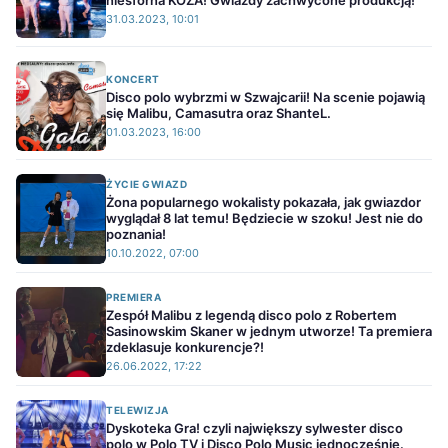
niesforna KOZA! Gwiazdy zachwycone produkcją!
31.03.2023, 10:01
KONCERT
Disco polo wybrzmi w Szwajcarii! Na scenie pojawią
się Malibu, Camasutra oraz ShanteL.
01.03.2023, 16:00
ŻYCIE GWIAZD
Żona popularnego wokalisty pokazała, jak gwiazdor
wyglądał 8 lat temu! Będziecie w szoku! Jest nie do
poznania!
10.10.2022, 07:00
PREMIERA
Zespół Malibu z legendą disco polo z Robertem
Sasinowskim Skaner w jednym utworze! Ta premiera
zdeklasuje konkurencje?!
26.06.2022, 17:22
TELEWIZJA
Dyskoteka Gra! czyli największy sylwester disco
polo w Polo TV i Disco Polo Music jednocześnie.