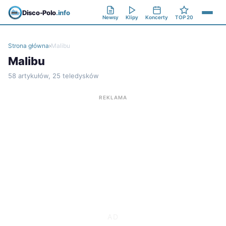
Disco-Polo
.info
Newsy
Klipy
Koncerty
TOP 20
Strona główna
›
Malibu
Malibu
58 artykułów, 25 teledysków
REKLAMA