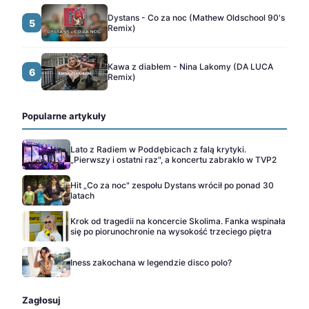
Dystans - Co za noc (Mathew Oldschool 90's
5
Remix)
Kawa z diabłem - Nina Lakomy (DA LUCA
6
Remix)
Popularne artykuły
Lato z Radiem w Poddębicach z falą krytyki.
„Pierwszy i ostatni raz", a koncertu zabrakło w TVP2
Hit „Co za noc" zespołu Dystans wrócił po ponad 30
latach
Krok od tragedii na koncercie Skolima. Fanka wspinała
się po piorunochronie na wysokość trzeciego piętra
Iness zakochana w legendzie disco polo?
Zagłosuj