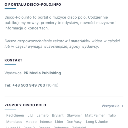
O PORTALU DISCO-POLO.INFO
Disco-Polo.info to portal o muzyce disco polo. Codziennie
publikujemy newsy, premiery teledysków, nowości muzyczne i
informacje o koncertach.
Dalsze rozpowszechnianie tekstów i materiałów wideo w całości
lub w części wymaga wcześniejszej zgody wydawcy.
KONTAKT
Wydawca:
PR Media Publishing
Tel: +48 503 949 763
(10-16)
ZESPOŁY DISCO POLO
Wszystkie →
Red Queen
LILI
Lamaro
Brylant
Sławomir
Matt Palmer
Talip
Menelaos
Maczo
Intense
Lider
Don Vasyl
Long & Junior
Lucas M
Papa D
Dragan
Bahamas
Zajefajni