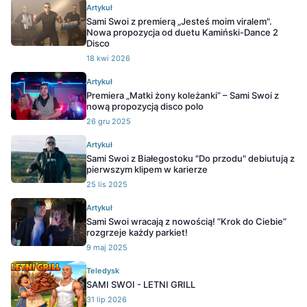
Artykuł
Sami Swoi z premierą „Jesteś moim viralem".
Nowa propozycja od duetu Kamiński-Dance 2
Disco
18 kwi 2026
Artykuł
Premiera „Matki żony koleżanki” – Sami Swoi z
nową propozycją disco polo
26 gru 2025
Artykuł
Sami Swoi z Białegostoku "Do przodu" debiutują z
pierwszym klipem w karierze
25 lis 2025
Artykuł
Sami Swoi wracają z nowością! ”Krok do Ciebie”
rozgrzeje każdy parkiet!
9 maj 2025
Teledysk
SAMI SWOI - LETNI GRILL
31 lip 2026