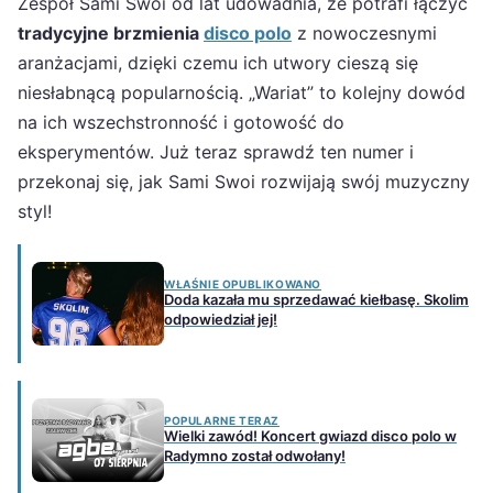
Zespół Sami Swoi od lat udowadnia, że potrafi łączyć
tradycyjne brzmienia
disco polo
z nowoczesnymi
aranżacjami, dzięki czemu ich utwory cieszą się
niesłabnącą popularnością. „Wariat” to kolejny dowód
na ich wszechstronność i gotowość do
eksperymentów. Już teraz sprawdź ten numer i
przekonaj się, jak Sami Swoi rozwijają swój muzyczny
styl!
WŁAŚNIE OPUBLIKOWANO
Doda kazała mu sprzedawać kiełbasę. Skolim
odpowiedział jej!
POPULARNE TERAZ
Wielki zawód! Koncert gwiazd disco polo w
Radymno został odwołany!