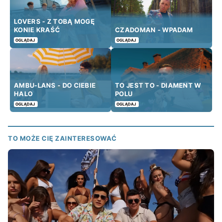
LOVERS - Z TOBĄ MOGĘ
KONIE KRAŚĆ
CZADOMAN - WPADAM
OGLĄDAJ
OGLĄDAJ
AMBU-LANS - DO CIEBIE
TO JEST TO - DIAMENT W
HALO
POLU
OGLĄDAJ
OGLĄDAJ
TO MOŻE CIĘ ZAINTERESOWAĆ