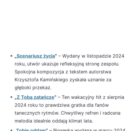
„
Scenariusz życia
”
– Wydany w listopadzie 2024
roku, utwór ukazuje refleksyjną stronę zespołu.
Spokojna kompozycja z tekstem autorstwa
Krzysztofa Kamińskiego zyskała uznanie za
głęboki przekaz.
„
Z Tobą zatańczę
”
– Ten wakacyjny hit z sierpnia
2024 roku to prawdziwa gratka dla fanów
tanecznych rytmów. Chwytliwy refren i radosna
melodia idealnie oddają klimat lata.
„
Tobie oddam
”
– Piosenka wydana w marcu 2024