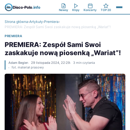
Disco-Polo
.info
Newsy
Klipy
Koncerty
TOP 20
Strona główna
›
Artykuły
›
Premiera
›
PREMIERA: Zespół Sami Swoi zaskakuje nową piosenką „Wariat”!
PREMIERA
PREMIERA: Zespół Sami Swoi
zaskakuje nową piosenką „Wariat”!
Adam Begier
29 listopada 2024, 22:29
3 min czytania
fot. materiał prasowy