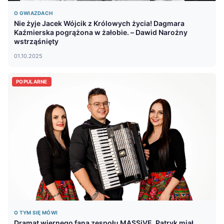
O GWIAZDACH
Nie żyje Jacek Wójcik z Królowych życia! Dagmara
Kaźmierska pogrążona w żałobie. – Dawid Narożny
wstrząśnięty
01.10.2025
POPULARNE
O TYM SIĘ MÓWI
Dramat wiernego fana zespołu MASSiVE. Patryk miał