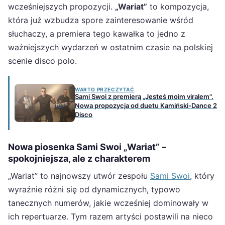
wcześniejszych propozycji.
„Wariat”
to kompozycja,
która już wzbudza spore zainteresowanie wśród
słuchaczy, a premiera tego kawałka to jedno z
ważniejszych wydarzeń w ostatnim czasie na polskiej
scenie disco polo.
WARTO PRZECZYTAĆ
Sami Swoi z premierą „Jesteś moim viralem".
Nowa propozycja od duetu Kamiński-Dance 2
Disco
Nowa piosenka Sami Swoi „Wariat” –
spokojniejsza, ale z charakterem
„Wariat” to najnowszy utwór zespołu
Sami Swoi
, który
wyraźnie różni się od dynamicznych, typowo
tanecznych numerów, jakie wcześniej dominowały w
ich repertuarze. Tym razem artyści postawili na nieco