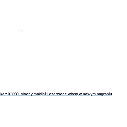
ecka z XOXO. Mocny makijaż i czerwone włosy w nowym nagraniu