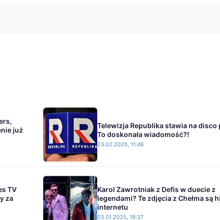
ers,
Telewizja Republika stawia na disco 
enie już
To doskonała wiadomość?!
23.02.2025, 11:46
es TV
Karol Zawrotniak z Defis w duecie z
y za
legendami? Te zdjęcia z Chełma są h
internetu
03.01.2025, 19:37