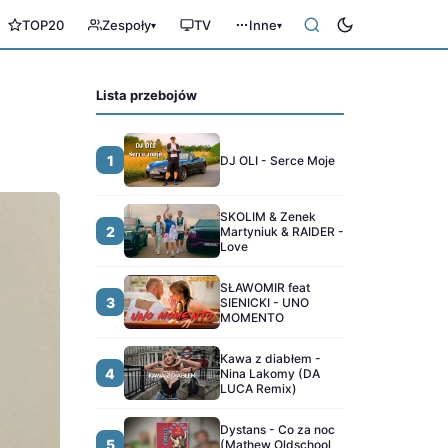
TOP20
Zespoły
TV
Inne
▾
▾
Lista przebojów
1
DJ OLI - Serce Moje
SKOLIM & Zenek
2
Martyniuk & RAIDER -
Love
SŁAWOMIR feat
3
SIENICKI - UNO
MOMENTO
Kawa z diabłem -
4
Nina Lakomy (DA
LUCA Remix)
Dystans - Co za noc
5
(Mathew Oldschool