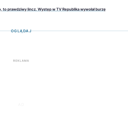
o, to prawdziwy lincz. Występ w TV Republika wywołał burzę
OGLĄDAJ
REKLAMA