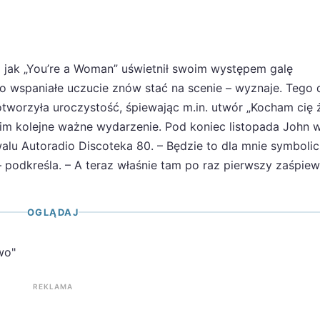
mi jak „You’re a Woman” uświetnił swoim występem galę
To wspaniałe uczucie znów stać na scenie – wyznaje. Tego 
otworzyła uroczystość, śpiewając m.in. utwór „Kocham cię 
im kolejne ważne wydarzenie. Pod koniec listopada John 
walu Autoradio Discoteka 80. – Będzie to dla mnie symboli
 podkreśla. – A teraz właśnie tam po raz pierwszy zaśpie
OGLĄDAJ
wo"
REKLAMA