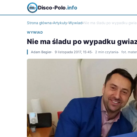
Disco-Polo
.info
Strona główna
›
Artykuły
›
Wywiad
›
Nie ma śladu po wypadku gwia
WYWIAD
Nie ma śladu po wypadku gwiaz
Adam Begier
9 listopada 2017, 15:45
2 min czytania
fot. mate