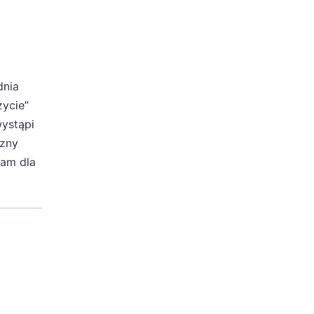
dnia
życie”
wystąpi
czny
wam dla