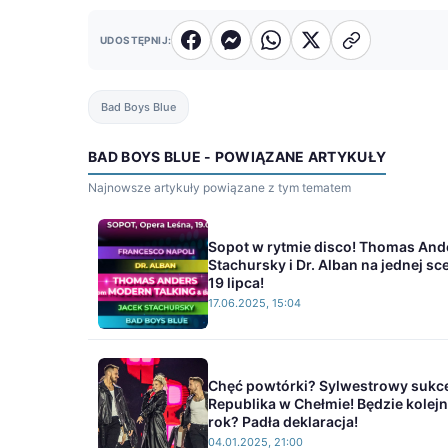
UDOSTĘPNIJ:
Bad Boys Blue
BAD BOYS BLUE - POWIĄZANE ARTYKUŁY
Najnowsze artykuły powiązane z tym tematem
Sopot w rytmie disco! Thomas And
Stachursky i Dr. Alban na jednej sc
19 lipca!
17.06.2025, 15:04
Chęć powtórki? Sylwestrowy sukc
Republika w Chełmie! Będzie kolejn
rok? Padła deklaracja!
04.01.2025, 21:00