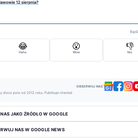
awowie 12 sierpnia?
Bądź
😂
😮
👎
Haha
Wow
Nie
OBSERWUJ NAS
y disco polo od 2012 roku. Publikuje również
 NAS JAKO ŹRÓDŁO W GOOGLE
ERWUJ NAS W GOOGLE NEWS