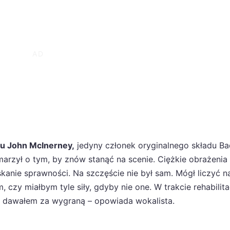
cu John McInerney,
jedyny członek oryginalnego składu B
rzył o tym, by znów stanąć na scenie. Ciężkie obrażenia
kanie sprawności. Na szczęście nie był sam. Mógł liczyć n
m, czy miałbym tyle siły, gdyby nie one. W trakcie rehabilita
nie dawałem za wygraną – opowiada wokalista.