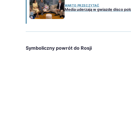
WARTO PRZECZYTAĆ
Media uderzają w gwiazdę disco pol
Symboliczny powrót do Rosji