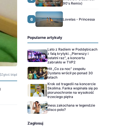
90's Remix)
6
Lovelas - Princessa
Popularne artykuły
Lato z Radiem w Poddębicach
z falą krytyki. „Pierwszy i
ostatni raz", a koncertu
zabrakło w TVP2
Hit „Co za noc" zespołu
Dystans wrócił po ponad 30
Zgłoś błąd
latach
Krok od tragedii na koncercie
Skolima. Fanka wspinała się po
u
piorunochronie na wysokość
trzeciego piętra
Iness zakochana w legendzie
disco polo?
Zagłosuj