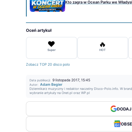
Kto zagra w Ocean Parku we Władysł
Oceń artykuł
❤️
🔥
Super
HOT
Zobacz TOP 20 disco polo
9 listopada 2017, 15:45
Data publikacji:
Adam Begier
Autor:
Dziennikarz muzyczny i redaktor naczelny Disco-Polo.info. W branż
wybranie artykuły na Onet.pl oraz WP.pl
DODAJ
OBS