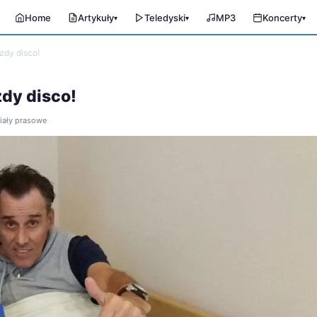
Home
Artykuły
Teledyski
MP3
Koncerty
▾
▾
▾
zdy disco!
dy disco!
riały prasowe