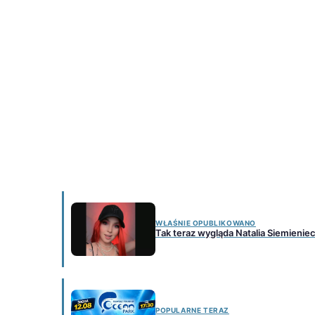
WŁAŚNIE OPUBLIKOWANO
Tak teraz wygląda Natalia Siemieni
POPULARNE TERAZ