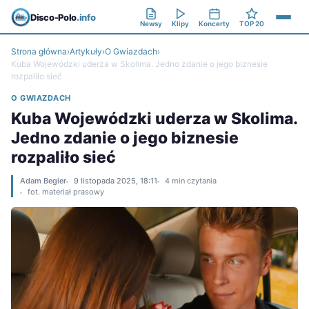
Disco-Polo
.info
Newsy
Klipy
Koncerty
TOP 20
Strona główna
›
Artykuły
›
O Gwiazdach
›
Kuba Wojewódzki uderza w Skolima. Jedno zdanie o jego biznesie
rozpaliło sieć
O GWIAZDACH
Kuba Wojewódzki uderza w Skolima.
Jedno zdanie o jego biznesie
rozpaliło sieć
Adam Begier
9 listopada 2025, 18:11
4 min czytania
fot. materiał prasowy