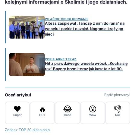
kolejnymi informacjami o Skolimie i jego działaniach.
WŁAŚNIE OPUBLIKOWANO
Altess zaśpiewał „Tańczę z nim do rana" na
weselu i parkiet oszalał. Nagranie krąży po
sieci
POPULARNE TERAZ
Hit z prawdziwego wesela wrócił. „Kocha się
raz" Bayery brzmi teraz jak kaseta z lat 90.
Oceń artykuł
Bądź pierwszy!
❤️
🔥
😂
😮
👎
Super
HOT
Haha
Wow
Nie
Zobacz TOP 20 disco polo