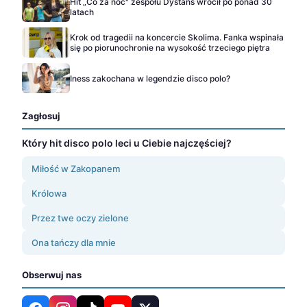
Hit „Co za noc" zespołu Dystans wrócił po ponad 30
latach
Krok od tragedii na koncercie Skolima. Fanka wspinała
się po piorunochronie na wysokość trzeciego piętra
Iness zakochana w legendzie disco polo?
Zagłosuj
Który hit disco polo leci u Ciebie najczęściej?
Miłość w Zakopanem
Królowa
Przez twe oczy zielone
Ona tańczy dla mnie
Obserwuj nas