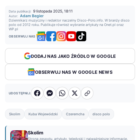
9 listopada 2025, 18:11
Data publikacji:
Adam Begier
Autor:
Dziennikarz muzyczny i redaktor naczelny Disco-Polo.info. W branży disco
polo od 2012 roku. Publikuje również wybranie artykuły na Onet.pl oraz
WP.pl
OBSERWUJ NAS
DODAJ NAS JAKO ŹRÓDŁO W GOOGLE
OBSERWUJ NAS W GOOGLE NEWS
UDOSTĘPNIJ:
Skolim
Kuba Wojewódzki
Czeremcha
disco polo
Skolim
Strona zespołu, artykuły, teledyski i najważniejsze informacje.