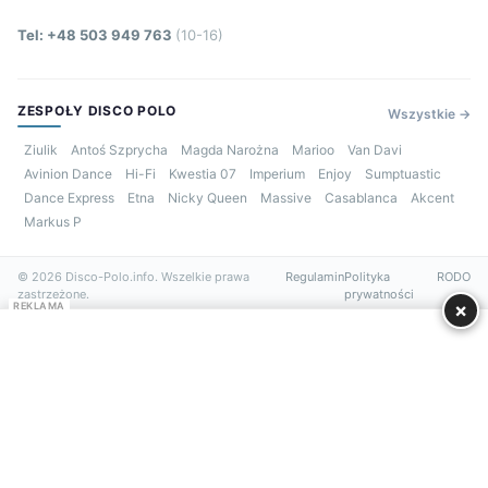
Tel: +48 503 949 763
(10-16)
ZESPOŁY DISCO POLO
Wszystkie →
Ziulik
Antoś Szprycha
Magda Narożna
Marioo
Van Davi
Avinion Dance
Hi-Fi
Kwestia 07
Imperium
Enjoy
Sumptuastic
Dance Express
Etna
Nicky Queen
Massive
Casablanca
Akcent
Markus P
© 2026 Disco-Polo.info. Wszelkie prawa
Regulamin
Polityka
RODO
zastrzeżone.
prywatności
×
REKLAMA