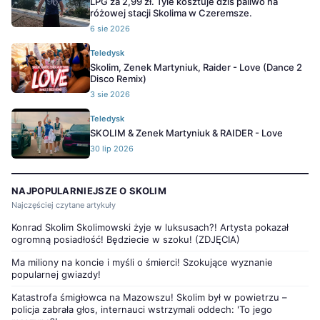
LPG za 2,99 zł. Tyle kosztuje dziś paliwo na
różowej stacji Skolima w Czeremsze.
6 sie 2026
Teledysk
Skolim, Zenek Martyniuk, Raider - Love (Dance 2
Disco Remix)
3 sie 2026
Teledysk
SKOLIM & Zenek Martyniuk & RAIDER - Love
30 lip 2026
NAJPOPULARNIEJSZE O SKOLIM
Najczęściej czytane artykuły
Konrad Skolim Skolimowski żyje w luksusach?! Artysta pokazał
ogromną posiadłość! Będziecie w szoku! (ZDJĘCIA)
Ma miliony na koncie i myśli o śmierci! Szokujące wyznanie
popularnej gwiazdy!
Katastrofa śmigłowca na Mazowszu! Skolim był w powietrzu –
policja zabrała głos, internauci wstrzymali oddech: 'To jego