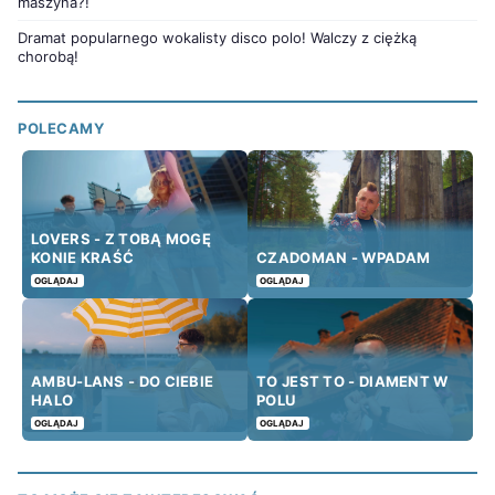
maszyna?!
Dramat popularnego wokalisty disco polo! Walczy z ciężką
chorobą!
POLECAMY
LOVERS - Z TOBĄ MOGĘ
KONIE KRAŚĆ
CZADOMAN - WPADAM
OGLĄDAJ
OGLĄDAJ
AMBU-LANS - DO CIEBIE
TO JEST TO - DIAMENT W
HALO
POLU
OGLĄDAJ
OGLĄDAJ