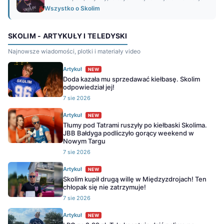
Wszystko o Skolim
SKOLIM - ARTYKUŁY I TELEDYSKI
Najnowsze wiadomości, plotki i materiały video
Artykuł
NEW
Doda kazała mu sprzedawać kiełbasę. Skolim
odpowiedział jej!
7 sie 2026
Artykuł
NEW
Tłumy pod Tatrami ruszyły po kiełbaski Skolima.
JBB Bałdyga podliczyło gorący weekend w
Nowym Targu
7 sie 2026
Artykuł
NEW
Skolim kupił drugą willę w Międzyzdrojach! Ten
chłopak się nie zatrzymuje!
7 sie 2026
Artykuł
NEW