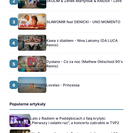
2
SKOLIM & Zenek Martyniuk & RAIDER - Love
3
SŁAWOMIR feat SIENICKI - UNO MOMENTO
Kawa z diabłem - Nina Lakomy (DA LUCA
4
Remix)
Dystans - Co za noc (Mathew Oldschool 90's
5
Remix)
6
Lovelas - Princessa
Popularne artykuły
Lato z Radiem w Poddębicach z falą krytyki.
„Pierwszy i ostatni raz", a koncertu zabrakło w TVP2