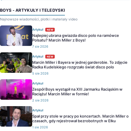
BOYS - ARTYKUŁY I TELEDYSKI
Najnowsze wiadomości, plotki i materiały video
Artykuł
NEW
Najlepiej ubrana gwiazda disco polo na ramówce
Polsatu? Marcin Miller z Boys!
7 sie 2026
Artykuł
NEW
Marcin Miller i Bayera w jednej garderobie. To zdjęcie
Radka Kudelskiego rozgrzało świat disco polo
5 sie 2026
Artykuł
Zespół Boys wystąpił na XIII Jarmarku Raciąskim w
Raciążu! Marcin Miller w formie!
2 sie 2026
Artykuł
Spał przy stole w pracy po koncertach. Marcin Miller o
czasach, gdy rejestrował bezrobotnych w Ełku
1 sie 2026