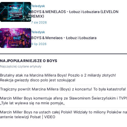
Teledysk
BOYS & MENELAOS - Łobuz i Łobuziara (LEVELON
REMIX)
7 sie 2026
Teledysk
BOYS & Menelaos - Łobuz i Łobuziara
9 lip 2026
NAJPOPULARNIEJSZE O BOYS
Najczęściej czytane artykuły
Brutalny atak na Marcina Millera Boys! Poszło o 2 miliardy złotych!
Reakcja gwiazdy disco polo jest szokująca!
Tragiczny powrót Marcina Millera (Boys) z koncertu! To była katastrofa!
Marcin Miller Boys komentuje aferę ze Sławomirem Świerzyńskim i TVP!
„Tyle lat wylewa się na mnie pomyje„
Marcin Miller Boys na ustach całej Polski! Widziały to miliony Polaków na
antenie telewizji Polsat | VIDEO