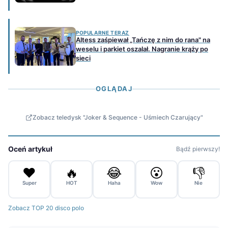
POPULARNE TERAZ
Altess zaśpiewał „Tańczę z nim do rana" na
weselu i parkiet oszalał. Nagranie krąży po
sieci
OGLĄDAJ
Zobacz teledysk "Joker & Sequence - Uśmiech Czarujący"
Oceń artykuł
Bądź pierwszy!
❤️
🔥
😂
😮
👎
Super
HOT
Haha
Wow
Nie
Zobacz TOP 20 disco polo