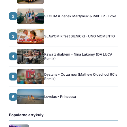
2
SKOLIM & Zenek Martyniuk & RAIDER - Love
3
SŁAWOMIR feat SIENICKI - UNO MOMENTO
Kawa z diabłem - Nina Lakomy (DA LUCA
4
Remix)
Dystans - Co za noc (Mathew Oldschool 90's
5
Remix)
6
Lovelas - Princessa
Popularne artykuły