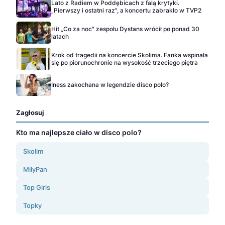
Lato z Radiem w Poddębicach z falą krytyki.
„Pierwszy i ostatni raz", a koncertu zabrakło w TVP2
Hit „Co za noc" zespołu Dystans wrócił po ponad 30
latach
Krok od tragedii na koncercie Skolima. Fanka wspinała
się po piorunochronie na wysokość trzeciego piętra
Iness zakochana w legendzie disco polo?
Zagłosuj
Kto ma najlepsze ciało w disco polo?
Skolim
MiłyPan
Top Girls
Topky