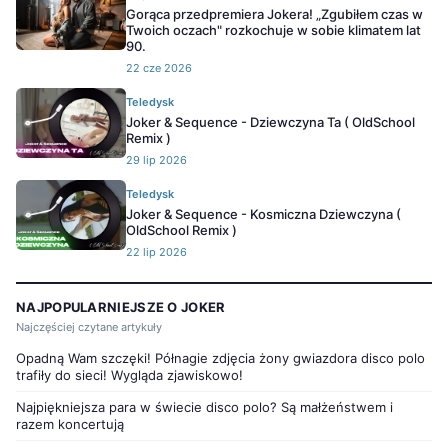
Gorąca przedpremiera Jokera! „Zgubiłem czas w
Twoich oczach" rozkochuje w sobie klimatem lat
90.
22 cze 2026
Teledysk
Joker & Sequence - Dziewczyna Ta ( OldSchool
Remix )
29 lip 2026
Teledysk
Joker & Sequence - Kosmiczna Dziewczyna (
OldSchool Remix )
22 lip 2026
NAJPOPULARNIEJSZE O JOKER
Najczęściej czytane artykuły
Opadną Wam szczęki! Półnagie zdjęcia żony gwiazdora disco polo
trafiły do sieci! Wygląda zjawiskowo!
Najpiękniejsza para w świecie disco polo? Są małżeństwem i
razem koncertują