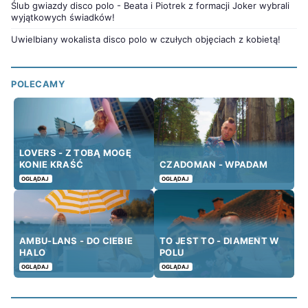
Ślub gwiazdy disco polo - Beata i Piotrek z formacji Joker wybrali
wyjątkowych świadków!
Uwielbiany wokalista disco polo w czułych objęciach z kobietą!
POLECAMY
LOVERS - Z TOBĄ MOGĘ
KONIE KRAŚĆ
CZADOMAN - WPADAM
OGLĄDAJ
OGLĄDAJ
AMBU-LANS - DO CIEBIE
TO JEST TO - DIAMENT W
HALO
POLU
OGLĄDAJ
OGLĄDAJ