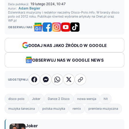
19 lutego 2024, 10:47
Data publikacji:
Adam Begier
Autor:
Dziennikarz muzyczny i redaktor naczelny Disco-Polo.info. W branży disco
polo od 2012 roku. Publikuje również wybranie artykuły na Onet.pl oraz
WP.pl
OBSERWUJ NAS
DODAJ NAS JAKO ŹRÓDŁO W GOOGLE
OBSERWUJ NAS W GOOGLE NEWS
UDOSTĘPNIJ:
disco polo
Joker
Dance 2 Disco
nowa wersja
hit
muzyka taneczna
polska muzyka
remix
premiera muzyczna
Joker