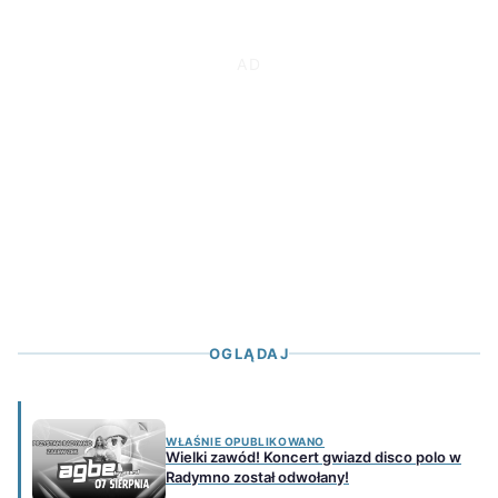
OGLĄDAJ
WŁAŚNIE OPUBLIKOWANO
Wielki zawód! Koncert gwiazd disco polo w
Radymno został odwołany!