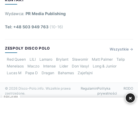
Wydawca:
PR Media Publishing
Tel: +48 503 949 763
(10-16)
ZESPOŁY DISCO POLO
Wszystkie →
Red Queen
LILI
Lamaro
Brylant
Sławomir
Matt Palmer
Talip
Menelaos
Maczo
Intense
Lider
Don Vasyl
Long & Junior
Lucas M
Papa D
Dragan
Bahamas
Zajefajni
© 2026 Disco-Polo.info. Wszelkie prawa
Regulamin
Polityka
RODO
zastrzeżone.
prywatności
×
REKLAMA