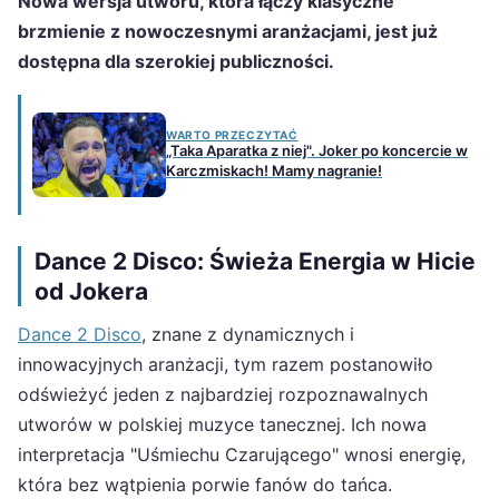
Nowa wersja utworu, która łączy klasyczne
brzmienie z nowoczesnymi aranżacjami, jest już
dostępna dla szerokiej publiczności.
WARTO PRZECZYTAĆ
„Taka Aparatka z niej". Joker po koncercie w
Karczmiskach! Mamy nagranie!
Dance 2 Disco: Świeża Energia w Hicie
od Jokera
Dance 2 Disco
, znane z dynamicznych i
innowacyjnych aranżacji, tym razem postanowiło
odświeżyć jeden z najbardziej rozpoznawalnych
utworów w polskiej muzyce tanecznej. Ich nowa
interpretacja "Uśmiechu Czarującego" wnosi energię,
która bez wątpienia porwie fanów do tańca.