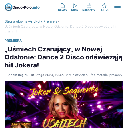
Disco-Polo
.info
Newsy
Klipy
Koncerty
TOP 20
Strona główna
›
Artykuły
›
Premiera
›
„Uśmiech Czarujący„ w Nowej Odsłonie: Dance 2 Disco odświeżąją hit
Jokera!
PREMIERA
„Uśmiech Czarujący„ w Nowej
Odsłonie: Dance 2 Disco odświeżąją
hit Jokera!
Adam Begier
19 lutego 2024, 10:47
2 min czytania
fot. materiał prasowy