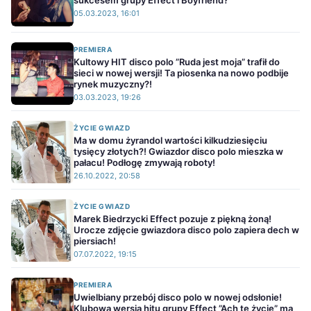
sukcesem grupy Effect i Boyfriend?
05.03.2023, 16:01
PREMIERA
Kultowy HIT disco polo ”Ruda jest moja” trafił do
sieci w nowej wersji! Ta piosenka na nowo podbije
rynek muzyczny?!
03.03.2023, 19:26
ŻYCIE GWIAZD
Ma w domu żyrandol wartości kilkudziesięciu
tysięcy złotych?! Gwiazdor disco polo mieszka w
pałacu! Podłogę zmywają roboty!
26.10.2022, 20:58
ŻYCIE GWIAZD
Marek Biedrzycki Effect pozuje z piękną żoną!
Urocze zdjęcie gwiazdora disco polo zapiera dech w
piersiach!
07.07.2022, 19:15
PREMIERA
Uwielbiany przebój disco polo w nowej odsłonie!
Klubowa wersja hitu grupy Effect ”Ach te życie” ma