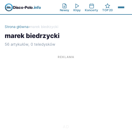
Disco-Polo
.info
Newsy
Klipy
Koncerty
TOP 20
Strona główna
›
marek biedrzycki
marek biedrzycki
56 artykułów, 0 teledysków
REKLAMA