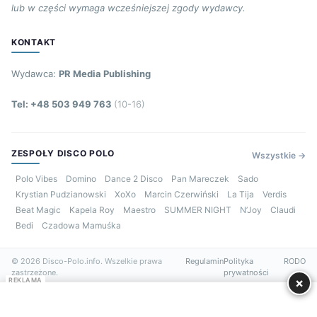
lub w części wymaga wcześniejszej zgody wydawcy.
KONTAKT
Wydawca:
PR Media Publishing
Tel: +48 503 949 763
(10-16)
ZESPOŁY DISCO POLO
Wszystkie →
Polo Vibes
Domino
Dance 2 Disco
Pan Mareczek
Sado
Krystian Pudzianowski
XoXo
Marcin Czerwiński
La Tija
Verdis
Beat Magic
Kapela Roy
Maestro
SUMMER NIGHT
N’Joy
Claudi
Bedi
Czadowa Mamuśka
© 2026 Disco-Polo.info. Wszelkie prawa
Regulamin
Polityka
RODO
zastrzeżone.
prywatności
×
REKLAMA