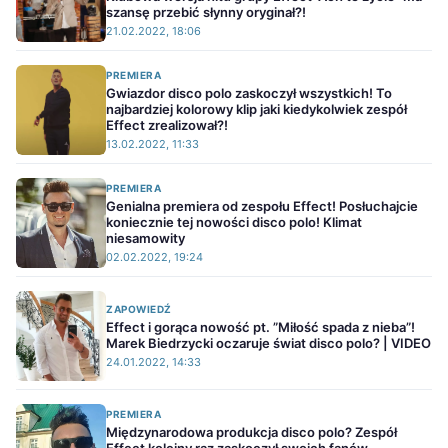
szansę przebić słynny oryginał?!
21.02.2022, 18:06
PREMIERA
Gwiazdor disco polo zaskoczył wszystkich! To
najbardziej kolorowy klip jaki kiedykolwiek zespół
Effect zrealizował?!
13.02.2022, 11:33
PREMIERA
Genialna premiera od zespołu Effect! Posłuchajcie
koniecznie tej nowości disco polo! Klimat
niesamowity
02.02.2022, 19:24
ZAPOWIEDŹ
Effect i gorąca nowość pt. ”Miłość spada z nieba”!
Marek Biedrzycki oczaruje świat disco polo? | VIDEO
24.01.2022, 14:33
PREMIERA
Międzynarodowa produkcja disco polo? Zespół