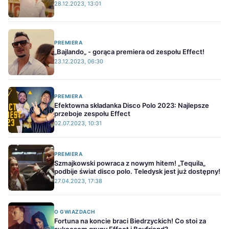
28.12.2023, 13:01
PREMIERA
„Bajlando„ - gorąca premiera od zespołu Effect!
23.12.2023, 06:30
PREMIERA
Efektowna składanka Disco Polo 2023: Najlepsze
przeboje zespołu Effect
02.07.2023, 10:31
PREMIERA
Szmajkowski powraca z nowym hitem! „Tequila„
podbije świat disco polo. Teledysk jest już dostępny!
27.04.2023, 17:38
O GWIAZDACH
Fortuna na koncie braci Biedrzyckich! Co stoi za