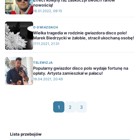
Effect kolejny raz zaskoczył swoich fanów
nowością!
18.01.2022, 09:15
O GWIAZDACH
Wielka tragedia w rodzinie gwiazdora disco polo!
Marek Biedrzycki w żałobie, stracił ukochaną osobę!
17.11.2021, 21:31
TELEWIZJA
Popularny gwiazdor disco polo wydaje fortunę na
opłaty. Artysta zamieszkał w pałacu!
19.04.2021, 20:49
1
2
3
Lista przebojów