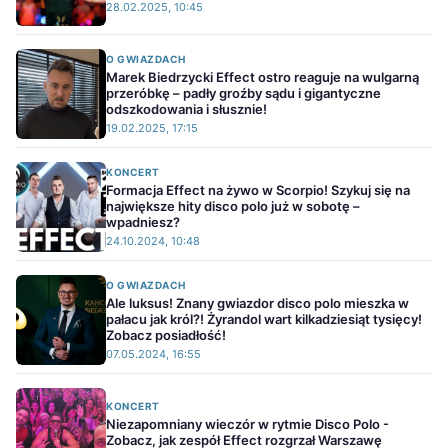
28.02.2025, 10:45
O GWIAZDACH
Marek Biedrzycki Effect ostro reaguje na wulgarną
przeróbkę – padły groźby sądu i gigantyczne
odszkodowania i słusznie!
19.02.2025, 17:15
KONCERT
Formacja Effect na żywo w Scorpio! Szykuj się na
największe hity disco polo już w sobotę –
wpadniesz?
24.10.2024, 10:48
O GWIAZDACH
Ale luksus! Znany gwiazdor disco polo mieszka w
pałacu jak król?! Żyrandol wart kilkadziesiąt tysięcy!
Zobacz posiadłość!
07.05.2024, 16:55
KONCERT
Niezapomniany wieczór w rytmie Disco Polo -
Zobacz, jak zespół Effect rozgrzał Warszawę