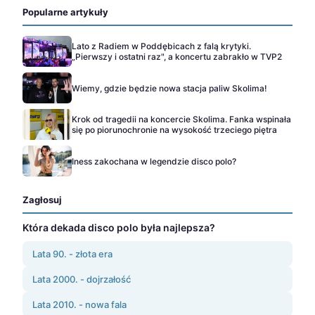
Popularne artykuły
Lato z Radiem w Poddębicach z falą krytyki.
„Pierwszy i ostatni raz", a koncertu zabrakło w TVP2
Wiemy, gdzie będzie nowa stacja paliw Skolima!
Krok od tragedii na koncercie Skolima. Fanka wspinała
się po piorunochronie na wysokość trzeciego piętra
Iness zakochana w legendzie disco polo?
Zagłosuj
Która dekada disco polo była najlepsza?
Lata 90. - złota era
Lata 2000. - dojrzałość
Lata 2010. - nowa fala