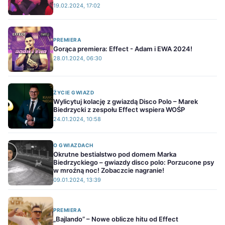
19.02.2024, 17:02
PREMIERA
Gorąca premiera: Effect - Adam i EWA 2024!
28.01.2024, 06:30
ŻYCIE GWIAZD
Wylicytuj kolację z gwiazdą Disco Polo – Marek
Biedrzycki z zespołu Effect wspiera WOŚP
24.01.2024, 10:58
O GWIAZDACH
Okrutne bestialstwo pod domem Marka
Biedrzyckiego – gwiazdy disco polo: Porzucone psy
w mroźną noc! Zobaczcie nagranie!
09.01.2024, 13:39
PREMIERA
„Bajlando” – Nowe oblicze hitu od Effect