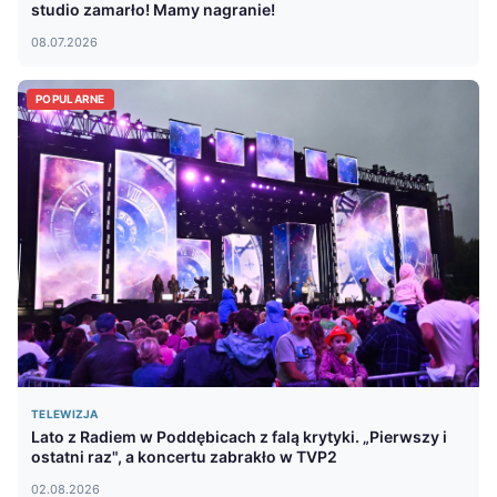
studio zamarło! Mamy nagranie!
08.07.2026
POPULARNE
TELEWIZJA
Lato z Radiem w Poddębicach z falą krytyki. „Pierwszy i
ostatni raz", a koncertu zabrakło w TVP2
02.08.2026