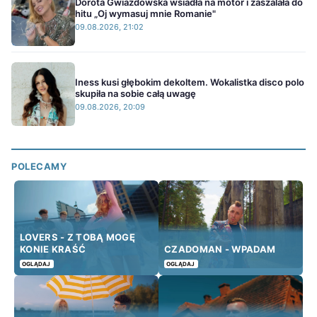
Dorota Gwiazdowska wsiadła na motor i zaszalała do
hitu „Oj wymasuj mnie Romanie"
09.08.2026, 21:02
Iness kusi głębokim dekoltem. Wokalistka disco polo
skupiła na sobie całą uwagę
09.08.2026, 20:09
POLECAMY
LOVERS - Z TOBĄ MOGĘ
KONIE KRAŚĆ
CZADOMAN - WPADAM
OGLĄDAJ
OGLĄDAJ