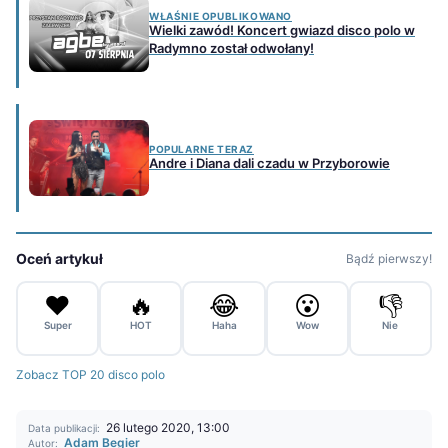
WŁAŚNIE OPUBLIKOWANO
Wielki zawód! Koncert gwiazd disco polo w
Radymno został odwołany!
POPULARNE TERAZ
Andre i Diana dali czadu w Przyborowie
Oceń artykuł
Bądź pierwszy!
❤️
🔥
😂
😮
👎
Super
HOT
Haha
Wow
Nie
Zobacz TOP 20 disco polo
26 lutego 2020, 13:00
Data publikacji:
Adam Begier
Autor: