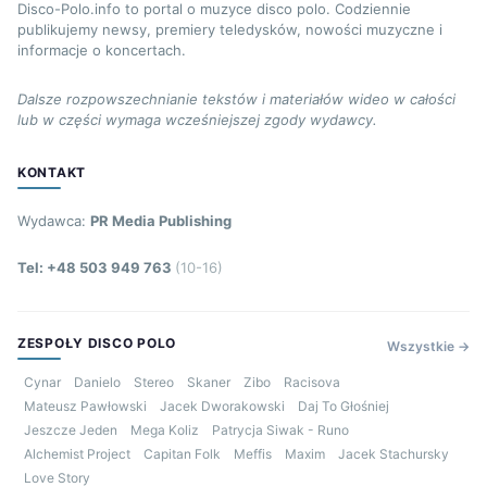
Disco-Polo.info to portal o muzyce disco polo. Codziennie
publikujemy newsy, premiery teledysków, nowości muzyczne i
informacje o koncertach.
Dalsze rozpowszechnianie tekstów i materiałów wideo w całości
lub w części wymaga wcześniejszej zgody wydawcy.
KONTAKT
Wydawca:
PR Media Publishing
Tel: +48 503 949 763
(10-16)
ZESPOŁY DISCO POLO
Wszystkie →
Cynar
Danielo
Stereo
Skaner
Zibo
Racisova
Mateusz Pawłowski
Jacek Dworakowski
Daj To Głośniej
Jeszcze Jeden
Mega Koliz
Patrycja Siwak - Runo
Alchemist Project
Capitan Folk
Meffis
Maxim
Jacek Stachursky
Love Story