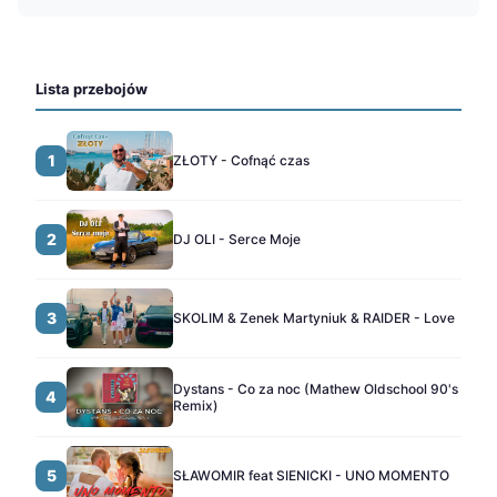
Lista przebojów
1
ZŁOTY - Cofnąć czas
2
DJ OLI - Serce Moje
3
SKOLIM & Zenek Martyniuk & RAIDER - Love
Dystans - Co za noc (Mathew Oldschool 90's
4
Remix)
5
SŁAWOMIR feat SIENICKI - UNO MOMENTO