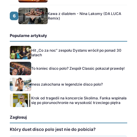
Kawa z diabłem - Nina Lakomy (DA LUCA
6
Remix)
Popularne artykuły
Hit „Co za noc" zespołu Dystans wrócił po ponad 30
latach
To koniec disco polo? Zespół Classic pokazał prawdę!
Iness zakochana w legendzie disco polo?
Krok od tragedii na koncercie Skolima. Fanka wspinała
się po piorunochronie na wysokość trzeciego piętra
Zagłosuj
Który duet disco polo jest nie do pobicia?