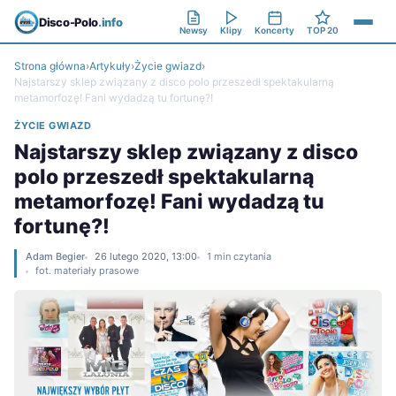
Disco-Polo
.info
Newsy
Klipy
Koncerty
TOP 20
Strona główna
›
Artykuły
›
Życie gwiazd
›
Najstarszy sklep związany z disco polo przeszedł spektakularną
metamorfozę! Fani wydadzą tu fortunę?!
ŻYCIE GWIAZD
Najstarszy sklep związany z disco
polo przeszedł spektakularną
metamorfozę! Fani wydadzą tu
fortunę?!
Adam Begier
26 lutego 2020, 13:00
1 min czytania
fot. materiały prasowe