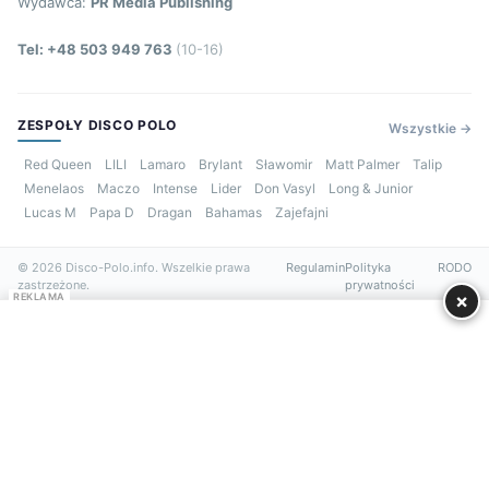
Wydawca:
PR Media Publishing
Tel: +48 503 949 763
(10-16)
ZESPOŁY DISCO POLO
Wszystkie →
Red Queen
LILI
Lamaro
Brylant
Sławomir
Matt Palmer
Talip
Menelaos
Maczo
Intense
Lider
Don Vasyl
Long & Junior
Lucas M
Papa D
Dragan
Bahamas
Zajefajni
© 2026 Disco-Polo.info. Wszelkie prawa
Regulamin
Polityka
RODO
zastrzeżone.
prywatności
×
REKLAMA