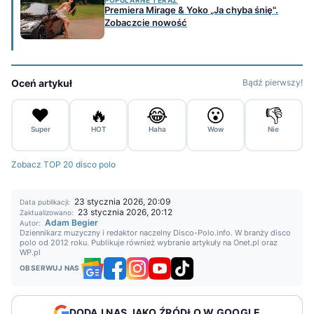
Premiera Mirage & Yoko „Ja chyba śnię".
Zobaczcie nowość
Oceń artykuł
Bądź pierwszy!
❤️
🔥
😂
😮
👎
Super
HOT
Haha
Wow
Nie
Zobacz TOP 20 disco polo
23 stycznia 2026, 20:09
Data publikacji:
23 stycznia 2026, 20:12
Zaktualizowano:
Adam Begier
Autor:
Dziennikarz muzyczny i redaktor naczelny Disco-Polo.info. W branży disco
polo od 2012 roku. Publikuje również wybranie artykuły na Onet.pl oraz
WP.pl
OBSERWUJ NAS
DODAJ NAS JAKO ŹRÓDŁO W GOOGLE