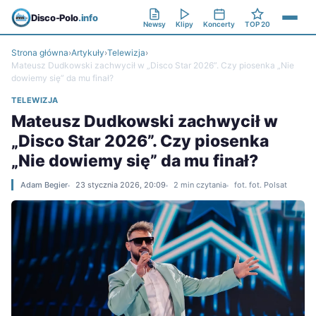
Disco-Polo
.info
Newsy
Klipy
Koncerty
TOP 20
Strona główna
›
Artykuły
›
Telewizja
›
Mateusz Dudkowski zachwycił w „Disco Star 2026”. Czy piosenka „Nie
dowiemy się” da mu finał?
TELEWIZJA
Mateusz Dudkowski zachwycił w
„Disco Star 2026”. Czy piosenka
„Nie dowiemy się” da mu finał?
Adam Begier
23 stycznia 2026, 20:09
2 min czytania
fot. fot. Polsat