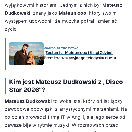
wyjątkowymi historiami. Jednym z nich był
Mateusz
Dudkowski
, znany jako
Mateuniooo
, który swoim
występem udowodnił, że muzyka potrafi zmieniać
życie.
WARTO PRZECZYTAĆ
„Zostań tu" Mateuniooo i Kingi Zdybel.
Premiera wakacyjnego teledysku duetu
Kim jest Mateusz Dudkowski z „Disco
Star 2026”?
Mateusz Dudkowski
to wokalista, który od lat łączy
zawodowe obowiązki z artystycznymi marzeniami. Na
co dzień prowadzi firmę IT w Anglii, ale jego serce od
zawsze bije w rytmie muzyki. W rozmowach przed