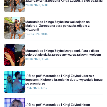
zatańczył z narzeczoną Kingą Zdybel, a sieć oszalała
23.06.2026, 12:30
Mateuniooo i Kinga Zdybel na wakacjach na
Majorce. Zaręczona para pokazała zdjęcie z
Hiszpanii
10.06.2026, 19:14
Mateuniooo i Kinga Zdybel zaręczeni. Para z disco
polo potwierdziła zaręczyny wzruszającym wpisem
09.06.2026, 18:44
„Pół na pół" Mateuniooo i Kingi Zdybel uderza z
impetem. Klubowe brzmienie duetu wywołuje burzę
po premierze
17.05.2026, 10:15
„Pół na pół" Mateuniooo i Kingi Zdybel hitem