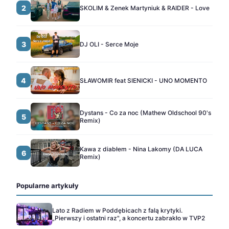
2
SKOLIM & Zenek Martyniuk & RAIDER - Love
3
DJ OLI - Serce Moje
4
SŁAWOMIR feat SIENICKI - UNO MOMENTO
Dystans - Co za noc (Mathew Oldschool 90's
5
Remix)
Kawa z diabłem - Nina Lakomy (DA LUCA
6
Remix)
Popularne artykuły
Lato z Radiem w Poddębicach z falą krytyki.
„Pierwszy i ostatni raz", a koncertu zabrakło w TVP2