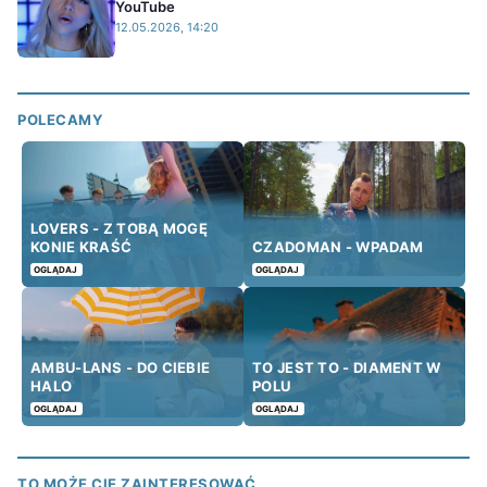
YouTube
12.05.2026, 14:20
POLECAMY
LOVERS - Z TOBĄ MOGĘ
KONIE KRAŚĆ
CZADOMAN - WPADAM
OGLĄDAJ
OGLĄDAJ
AMBU-LANS - DO CIEBIE
TO JEST TO - DIAMENT W
HALO
POLU
OGLĄDAJ
OGLĄDAJ
TO MOŻE CIĘ ZAINTERESOWAĆ