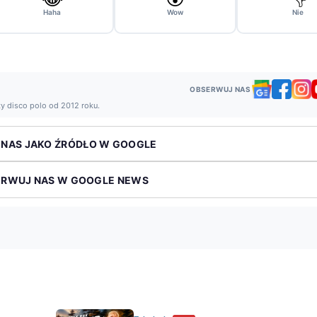
Haha
Wow
Nie
OBSERWUJ NAS
ży disco polo od 2012 roku.
 NAS JAKO ŹRÓDŁO W GOOGLE
ERWUJ NAS W GOOGLE NEWS