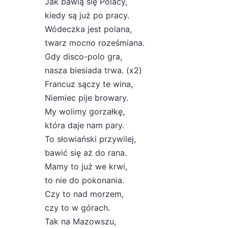
Jak bawią się Polacy,
kiedy są już po pracy.
Wódeczka jest polana,
twarz mocno roześmiana.
Gdy disco-polo gra,
nasza biesiada trwa. (x2)
Francuz sączy te wina,
Niemiec pije browary.
My wolimy gorzałkę,
która daje nam pary.
To słowiański przywilej,
bawić się aż do rana.
Mamy to już we krwi,
to nie do pokonania.
Czy to nad morzem,
czy to w górach.
Tak na Mazowszu,