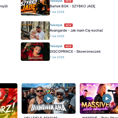
Teledysk
NEW
myśli
Bartek BGK - SZYBKO JADĘ
7 sie 2026
Teledysk
NEW
Avangarde - Jak mam Cię kochać
7 sie 2026
Teledysk
NEW
DISCOPRINCE - Skowroneczek
7 sie 2026
HELLFIELD, MACIAS -
MASSiVE - Złote Obrą