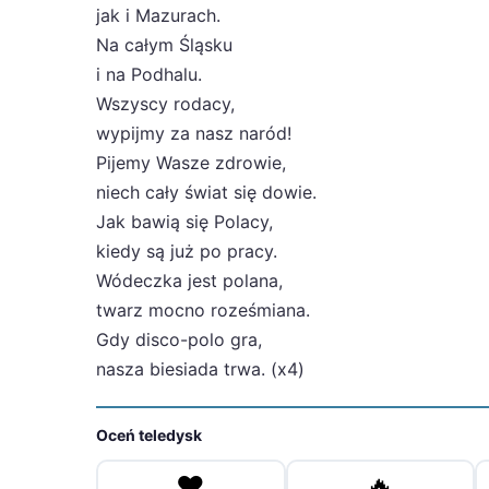
jak i Mazurach.
Na całym Śląsku
i na Podhalu.
Wszyscy rodacy,
wypijmy za nasz naród!
Pijemy Wasze zdrowie,
niech cały świat się dowie.
Jak bawią się Polacy,
kiedy są już po pracy.
Wódeczka jest polana,
twarz mocno roześmiana.
Gdy disco-polo gra,
nasza biesiada trwa. (x4)
Oceń teledysk
❤️
🔥