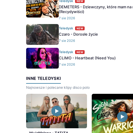
Teledysk
NEW
DEMETERS - Dziewczyny, które mam na 
(Recydywiści)
7 sie 2026
Teledysk
NEW
Czaro - Dorosłe życie
7 sie 2026
Teledysk
NEW
CLIMO - Heartbeat (Need You)
7 sie 2026
INNE TELEDYSKI
Najnowsze i polecane klipy disco polo
WujaWalana - TATITA