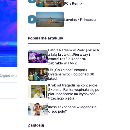
90's Remix)
6
Lovelas - Princessa
Popularne artykuły
Lato z Radiem w Poddębicach
z falą krytyki. „Pierwszy i
ostatni raz", a koncertu
zabrakło w TVP2
Hit „Co za noc" zespołu
Dystans wrócił po ponad 30
Zgłoś błąd
latach
Krok od tragedii na koncercie
Skolima. Fanka wspinała się po
piorunochronie na wysokość
trzeciego piętra
Iness zakochana w legendzie
disco polo?
Zagłosuj