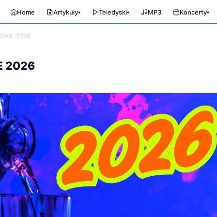
Home
Artykuły
Teledyski
MP3
Koncerty
▾
▾
▾
OWIE 2026
E 2026