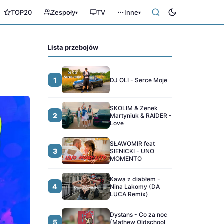
TOP20
Zespoły
TV
Inne
▾
▾
Lista przebojów
1
DJ OLI - Serce Moje
SKOLIM & Zenek
2
Martyniuk & RAIDER -
Love
SŁAWOMIR feat
3
SIENICKI - UNO
MOMENTO
Kawa z diabłem -
4
Nina Lakomy (DA
LUCA Remix)
Dystans - Co za noc
5
(Mathew Oldschool