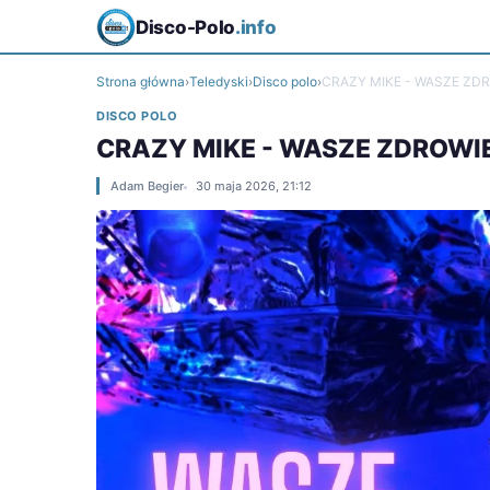
Disco-Polo
.info
Strona główna
›
Teledyski
›
Disco polo
›
CRAZY MIKE - WASZE ZDR
DISCO POLO
CRAZY MIKE - WASZE ZDROWI
Adam Begier
30 maja 2026, 21:12