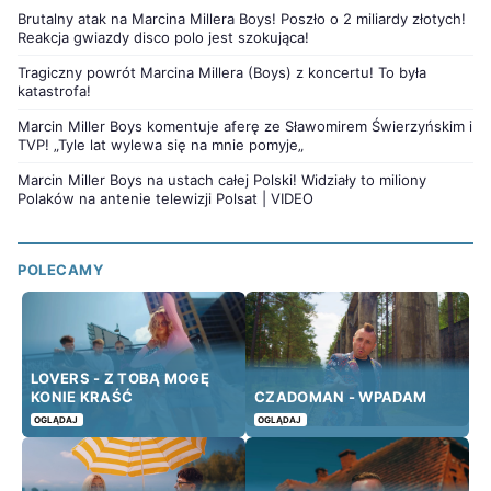
Brutalny atak na Marcina Millera Boys! Poszło o 2 miliardy złotych!
Reakcja gwiazdy disco polo jest szokująca!
Tragiczny powrót Marcina Millera (Boys) z koncertu! To była
katastrofa!
Marcin Miller Boys komentuje aferę ze Sławomirem Świerzyńskim i
TVP! „Tyle lat wylewa się na mnie pomyje„
Marcin Miller Boys na ustach całej Polski! Widziały to miliony
Polaków na antenie telewizji Polsat | VIDEO
POLECAMY
LOVERS - Z TOBĄ MOGĘ
KONIE KRAŚĆ
CZADOMAN - WPADAM
OGLĄDAJ
OGLĄDAJ