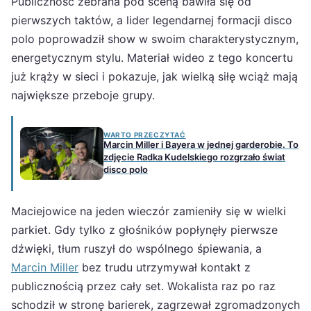
Publiczność zebrana pod sceną bawiła się od
pierwszych taktów, a lider legendarnej formacji disco
polo poprowadził show w swoim charakterystycznym,
energetycznym stylu. Materiał wideo z tego koncertu
już krąży w sieci i pokazuje, jak wielką siłę wciąż mają
największe przeboje grupy.
WARTO PRZECZYTAĆ
Marcin Miller i Bayera w jednej garderobie. To
zdjęcie Radka Kudelskiego rozgrzało świat
disco polo
Maciejowice na jeden wieczór zamieniły się w wielki
parkiet. Gdy tylko z głośników popłynęły pierwsze
dźwięki, tłum ruszył do wspólnego śpiewania, a
Marcin Miller
bez trudu utrzymywał kontakt z
publicznością przez cały set. Wokalista raz po raz
schodził w stronę barierek, zagrzewał zgromadzonych