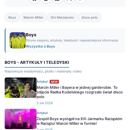
Boys
Marcin Miller
Dni Maciejowic
disco polo
Boys
Strona zespołu, artykuły, teledyski i najważniejsze informacje.
Wszystko o Boys
BOYS - ARTYKUŁY I TELEDYSKI
Najnowsze wiadomości, plotki i materiały video
Artykuł
NEW
Marcin Miller i Bayera w jednej garderobie. To
zdjęcie Radka Kudelskiego rozgrzało świat disco
polo
5 sie 2026
Artykuł
Zespół Boys wystąpił na XIII Jarmarku Raciąskim
w Raciążu! Marcin Miller w formie!
2 sie 2026