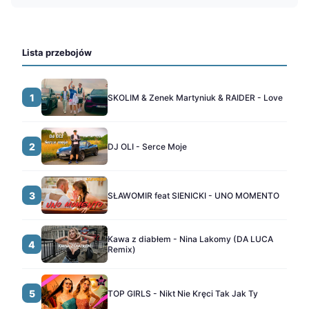
Lista przebojów
1
SKOLIM & Zenek Martyniuk & RAIDER - Love
2
DJ OLI - Serce Moje
3
SŁAWOMIR feat SIENICKI - UNO MOMENTO
Kawa z diabłem - Nina Lakomy (DA LUCA
4
Remix)
5
TOP GIRLS - Nikt Nie Kręci Tak Jak Ty