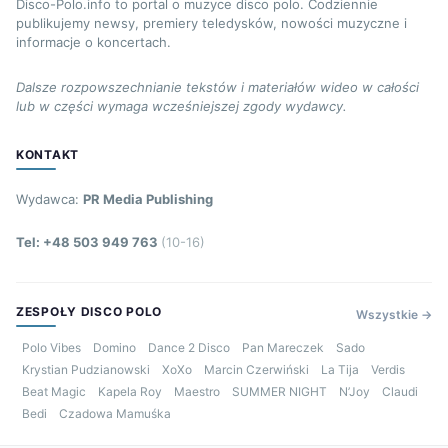
Disco-Polo.info to portal o muzyce disco polo. Codziennie
publikujemy newsy, premiery teledysków, nowości muzyczne i
informacje o koncertach.
Dalsze rozpowszechnianie tekstów i materiałów wideo w całości
lub w części wymaga wcześniejszej zgody wydawcy.
KONTAKT
Wydawca:
PR Media Publishing
Tel: +48 503 949 763
(10-16)
ZESPOŁY DISCO POLO
Wszystkie →
Polo Vibes
Domino
Dance 2 Disco
Pan Mareczek
Sado
Krystian Pudzianowski
XoXo
Marcin Czerwiński
La Tija
Verdis
Beat Magic
Kapela Roy
Maestro
SUMMER NIGHT
N’Joy
Claudi
Bedi
Czadowa Mamuśka