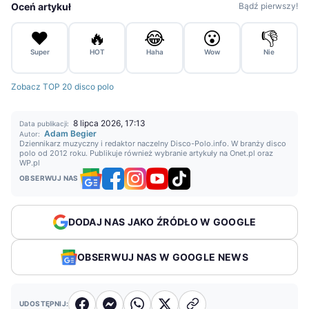
Oceń artykuł
Bądź pierwszy!
❤️
🔥
😂
😮
👎
Super
HOT
Haha
Wow
Nie
Zobacz TOP 20 disco polo
8 lipca 2026, 17:13
Data publikacji:
Adam Begier
Autor:
Dziennikarz muzyczny i redaktor naczelny Disco-Polo.info. W branży disco
polo od 2012 roku. Publikuje również wybranie artykuły na Onet.pl oraz
WP.pl
OBSERWUJ NAS
DODAJ NAS JAKO ŹRÓDŁO W GOOGLE
OBSERWUJ NAS W GOOGLE NEWS
UDOSTĘPNIJ: