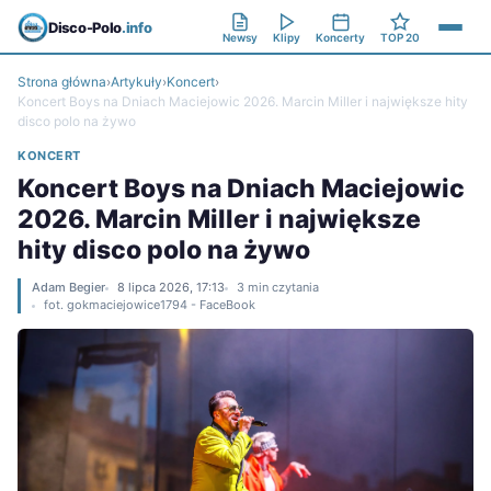
Disco-Polo
.info
Newsy
Klipy
Koncerty
TOP 20
Strona główna
›
Artykuły
›
Koncert
›
Koncert Boys na Dniach Maciejowic 2026. Marcin Miller i największe hity
disco polo na żywo
KONCERT
Koncert Boys na Dniach Maciejowic
2026. Marcin Miller i największe
hity disco polo na żywo
Adam Begier
8 lipca 2026, 17:13
3 min czytania
fot. gokmaciejowice1794 - FaceBook