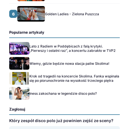
6
Golden Ladies - Zielona Puszcza
Popularne artykuły
Lato z Radiem w Poddębicach z falą krytyki.
„Pierwszy i ostatni raz", a koncertu zabrakło w TVP2
Wiemy, gdzie będzie nowa stacja paliw Skolima!
Krok od tragedii na koncercie Skolima. Fanka wspinała
się po piorunochronie na wysokość trzeciego piętra
Iness zakochana w legendzie disco polo?
Zagłosuj
Który zespół disco polo już powinien zejść ze sceny?