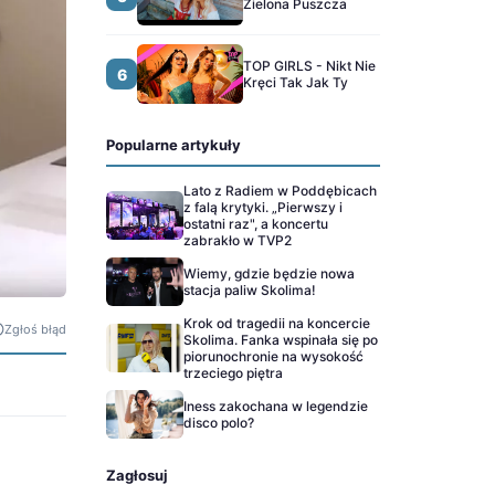
Zielona Puszcza
TOP GIRLS - Nikt Nie
6
Kręci Tak Jak Ty
Popularne artykuły
Lato z Radiem w Poddębicach
z falą krytyki. „Pierwszy i
ostatni raz", a koncertu
zabrakło w TVP2
Wiemy, gdzie będzie nowa
stacja paliw Skolima!
Krok od tragedii na koncercie
Zgłoś błąd
Skolima. Fanka wspinała się po
piorunochronie na wysokość
trzeciego piętra
Iness zakochana w legendzie
disco polo?
Zagłosuj