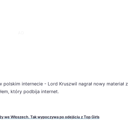
 polskim internecie - Lord Kruszwil nagrał nowy materiał z
em, który podbija internet.
aży we Włoszech. Tak wypoczywa po odejściu z Top Girls