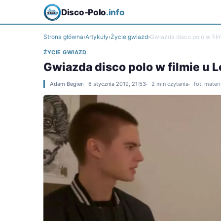
Disco-Polo
.info
Strona główna
›
Artykuły
›
Życie gwiazd
›
Gwiazda disco polo w film
ŻYCIE GWIAZD
Gwiazda disco polo w filmie u 
Adam Begier
6 stycznia 2019, 21:53
2 min czytania
fot. mater