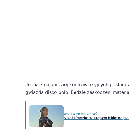
Jedna z najbardziej kontrowersyjnych postaci w
gwiazdą disco polo. Będzie zaskoczeni materiał
WARTO PRZECZYTAĆ
Nikola Raczko w skąpym bikini na pl