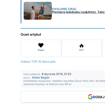
POPULARNE TERAZ
Premiera teledysku Lea&Artez „Tańc
Oceń artykuł
❤️
🔥
Super
HOT
Zobacz TOP 20 disco polo
6 stycznia 2019, 21:53
Data publikacji:
Adam Begier
Autor:
Dziennikarz muzyczny i redaktor naczelny Disco-Polo.info. W branż
wybranie artykuły na Onet.pl oraz WP.pl
DODAJ