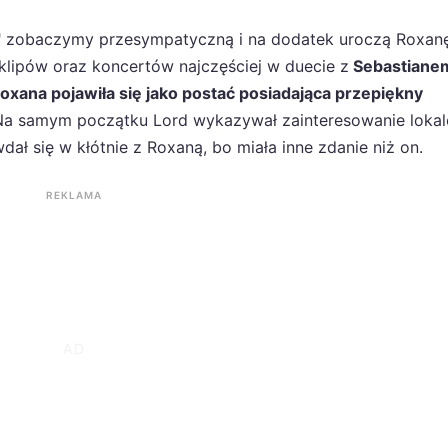
ny" zobaczymy przesympatyczną i na dodatek uroczą Roxan
i klipów oraz koncertów najczęściej w duecie z
Sebastiane
xana pojawiła się jako postać posiadająca przepiękny
Na samym początku Lord wykazywał zainteresowanie lokal
ł się w kłótnie z Roxaną, bo miała inne zdanie niż on.
REKLAMA