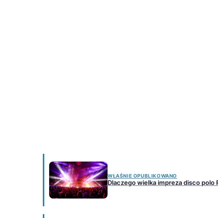
WŁAŚNIE OPUBLIKOWANO
Dlaczego wielka impreza disco polo