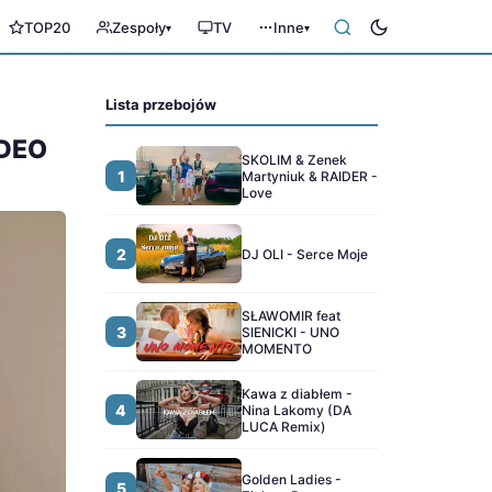
TOP20
Zespoły
TV
Inne
▾
▾
Lista przebojów
IDEO
SKOLIM & Zenek
1
Martyniuk & RAIDER -
Love
2
DJ OLI - Serce Moje
SŁAWOMIR feat
3
SIENICKI - UNO
MOMENTO
Kawa z diabłem -
4
Nina Lakomy (DA
LUCA Remix)
Golden Ladies -
5