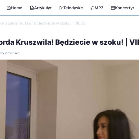
Home
Artykuły
Teledyski
MP3
Koncerty
▾
▾
▾
ie u Lorda Kruszwila! Będziecie w szoku! | VIDEO
Lorda Kruszwila! Będziecie w szoku! | V
iały prasowe