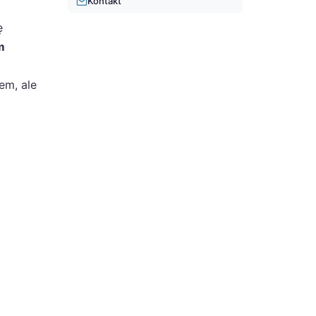
Kontakt
ę
m
em, ale