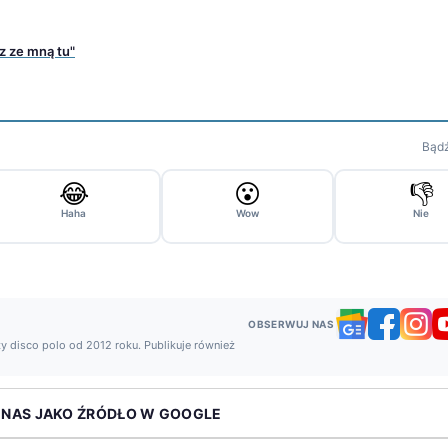
z ze mną tu"
Bądź
😂
😮
👎
Haha
Wow
Nie
OBSERWUJ NAS
y disco polo od 2012 roku. Publikuje również
 NAS JAKO ŹRÓDŁO W GOOGLE