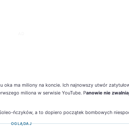
u oka ma miliony na koncie. Ich najnowszy utwór zatytuło
ierwszego miliona w serwisie YouTube. P
anowie nie zwalnia
a Soleo-ńczyków, a to dopiero początek bombowych niespo
OGLĄDAJ