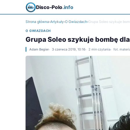
Disco-Polo
.info
Strona główna
›
Artykuły
›
O Gwiazdach
›
Grupa Soleo szykuje bom
O GWIAZDACH
Grupa Soleo szykuje bombę dla
Adam Begier
3 czerwca 2019, 10:16
2 min czytania
fot. mater