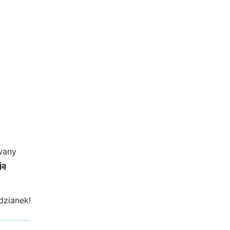
wany
ją
dzianek!