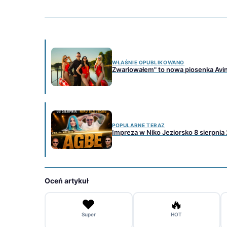
WŁAŚNIE OPUBLIKOWANO
Zwariowałem" to nowa piosenka Avi
POPULARNE TERAZ
Impreza w Niko Jeziorsko 8 sierpnia
Oceń artykuł
❤️
🔥
Super
HOT