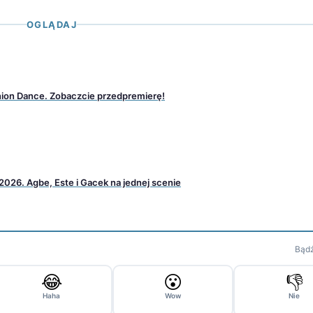
OGLĄDAJ
nion Dance. Zobaczcie przedpremierę!
 2026. Agbe, Este i Gacek na jednej scenie
Bądź
😂
😮
👎
Haha
Wow
Nie