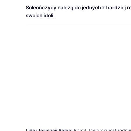
Soleończycy należą do jednych z bardziej 
swoich idoli.
Lider formacji Soleo
, Kamil Jaworski jest jedn