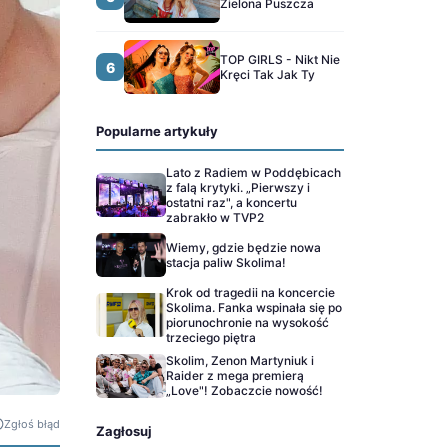
Zielona Puszcza
TOP GIRLS - Nikt Nie
6
Kręci Tak Jak Ty
Popularne artykuły
Lato z Radiem w Poddębicach
z falą krytyki. „Pierwszy i
ostatni raz", a koncertu
zabrakło w TVP2
Wiemy, gdzie będzie nowa
stacja paliw Skolima!
Krok od tragedii na koncercie
Skolima. Fanka wspinała się po
piorunochronie na wysokość
trzeciego piętra
Skolim, Zenon Martyniuk i
Raider z mega premierą
„Love"! Zobaczcie nowość!
Zgłoś błąd
Zagłosuj