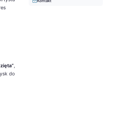
Kontakt
res
wzięta”
,
dysk do