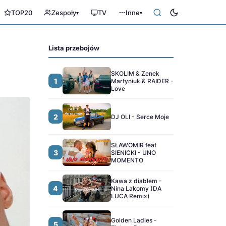
TOP20
Zespoły
TV
Inne
▾
▾
Lista przebojów
SKOLIM & Zenek
1
Martyniuk & RAIDER -
Love
2
DJ OLI - Serce Moje
SŁAWOMIR feat
3
SIENICKI - UNO
MOMENTO
Kawa z diabłem -
4
Nina Lakomy (DA
LUCA Remix)
Golden Ladies -
5