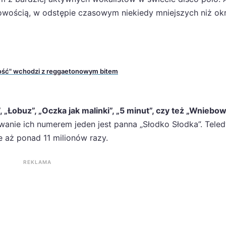
nowością, w odstępie czasowym niekiedy mniejszych niż ok
iłość" wchodzi z reggaetonowym bitem
”, „Łobuz”, „Oczka jak malinki”, „5 minut”, czy też „Wniebo
wanie ich numerem jeden jest panna „Słodko Słodka”. Tele
 aż ponad 11 milionów razy.
REKLAMA