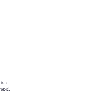
 ich
robić.