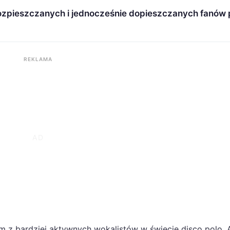
rozpieszczanych i jednocześnie dopieszczanych fanów
REKLAMA
ym z bardziej aktywnych wokalistów w świecie disco polo. 