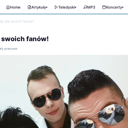
Home
Artykuły
Teledyski
MP3
Koncerty
▾
▾
▾
bę dla swoich fanów!
 swoich fanów!
iały prasowe