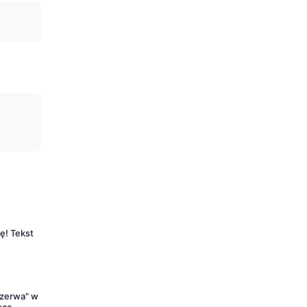
ę! Tekst
ezerwa" w
sce