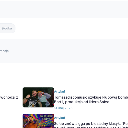
o Słodka
rmacje.
Artykuł
" wchodzi z
Tomaszdiscomusic szykuje klubową bomb
Bartii, produkcja od lidera Soleo
14 maj 2026
Artykuł
Soleo znów sięga po biesiadny klasyk. "R
nowej wersji rozkręca parkiety w całej Pol