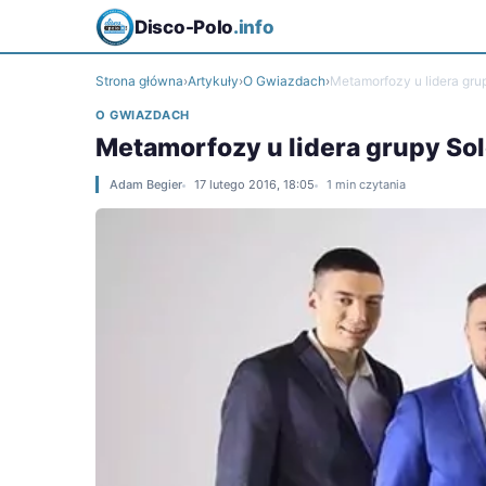
Disco-Polo
.info
Strona główna
›
Artykuły
›
O Gwiazdach
›
Metamorfozy u lidera gru
O GWIAZDACH
Metamorfozy u lidera grupy So
Adam Begier
17 lutego 2016, 18:05
1 min czytania