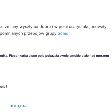
 zmiany wyszły na dobre i w pełni usatysfakcjonowały
wspomnianych przebojów grupy
Soleo
.
l znika. Piosenkarka disco polo pokazała swoje smukłe ciało nad morzem
polo?
OGLĄDAJ