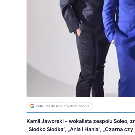
Dodaj nas do ulubionych w Google
Kamil Jaworski – wokalista zespołu Soleo, 
„Słodko Słodka”, „Ania i Hania”, „Czarna czy