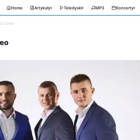
Home
Artykuły
Teledyski
MP3
Koncerty
▾
▾
▾
py Soleo
leo