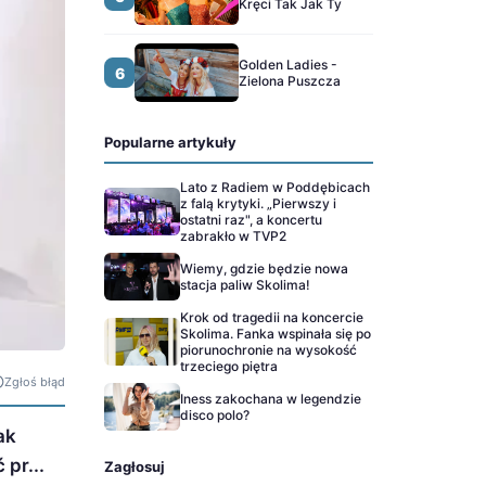
Kręci Tak Jak Ty
Golden Ladies -
6
Zielona Puszcza
Popularne artykuły
Lato z Radiem w Poddębicach
z falą krytyki. „Pierwszy i
ostatni raz", a koncertu
zabrakło w TVP2
Wiemy, gdzie będzie nowa
stacja paliw Skolima!
Krok od tragedii na koncercie
Skolima. Fanka wspinała się po
piorunochronie na wysokość
trzeciego piętra
Zgłoś błąd
Iness zakochana w legendzie
disco polo?
ak
 pr...
Zagłosuj