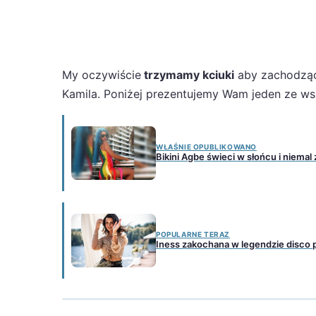
My oczywiście
trzymamy kciuki
aby zachodzące
Kamila. Poniżej prezentujemy Wam jeden ze 
WŁAŚNIE OPUBLIKOWANO
Bikini Agbe świeci w słońcu i niema
POPULARNE TERAZ
Iness zakochana w legendzie disco 