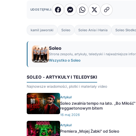
UDOSTĘPNIJ:
kamil jaworski
Soleo
Soleo Ania i Hania
Soleo Słodk
Soleo
Strona zespołu, artykuły, teledyski i najważniejsze info
Wszystko o Soleo
SOLEO - ARTYKUŁY I TELEDYSKI
Najnowsze wiadomości, plotki i materiały video
Artykuł
Soleo zwalnia tempo na lato. „Bo Miłość
reggaetonowym bitem
16 maj 2026
Artykuł
Premiera „Mojej Żabki" od Soleo