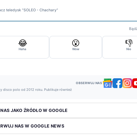
cz teledysk "SOLEO - Chachary"
Bądź
😂
😮
👎
Haha
Wow
Nie
OBSERWUJ NAS
y disco polo od 2012 roku. Publikuje również
 NAS JAKO ŹRÓDŁO W GOOGLE
ERWUJ NAS W GOOGLE NEWS