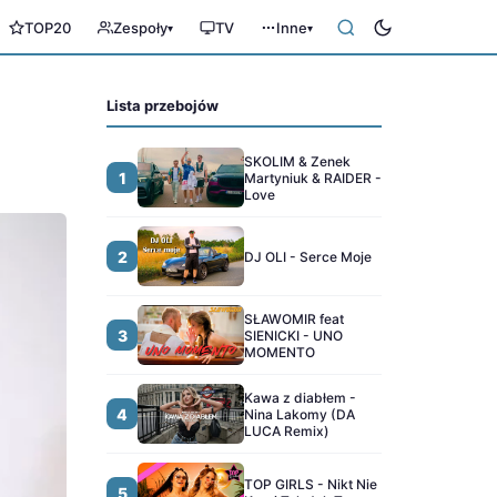
TOP20
Zespoły
TV
Inne
▾
▾
Lista przebojów
SKOLIM & Zenek
1
Martyniuk & RAIDER -
Love
2
DJ OLI - Serce Moje
SŁAWOMIR feat
3
SIENICKI - UNO
MOMENTO
Kawa z diabłem -
4
Nina Lakomy (DA
LUCA Remix)
TOP GIRLS - Nikt Nie
5