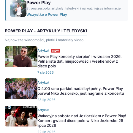
Power Play
Strona zespołu, artykuły, teledyski i najważniejsze informacje.
Wszystko o Power Play
POWER PLAY - ARTYKUŁY I TELEDYSKI
Najnowsze wiadomości, plotki i materiały video
Artykuł
NEW
Power Play koncerty sierpień i wrzesień 2026.
Pełna lista dat, miejscowości i weekendów z
disco polo
7 sie 2026
Artykuł
O 4:00 rano parkiet nadal był pełny. Power Play
porwał Niko Jeziorsko, jest nagranie z koncertu
28 lip 2026
Artykuł
Wakacyjna sobota nad Jeziorskiem z Power Play!
Koncert gwiazd disco polo w Niko Jeziorsko 25
lipca 2026
22 lip 2026