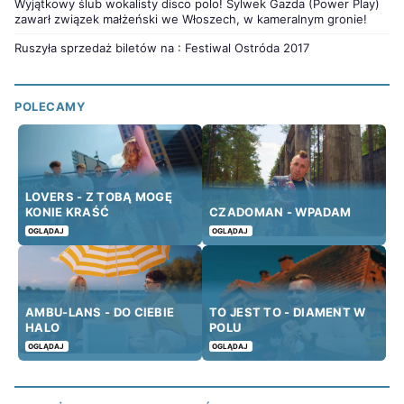
Wyjątkowy ślub wokalisty disco polo! Sylwek Gazda (Power Play)
zawarł związek małżeński we Włoszech, w kameralnym gronie!
Ruszyła sprzedaż biletów na : Festiwal Ostróda 2017
POLECAMY
LOVERS - Z TOBĄ MOGĘ
KONIE KRAŚĆ
CZADOMAN - WPADAM
OGLĄDAJ
OGLĄDAJ
AMBU-LANS - DO CIEBIE
TO JEST TO - DIAMENT W
HALO
POLU
OGLĄDAJ
OGLĄDAJ