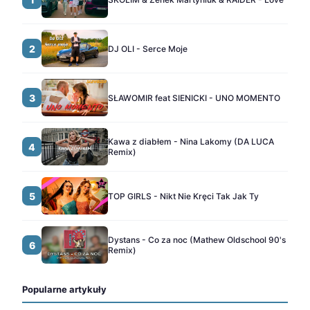
2
DJ OLI - Serce Moje
3
SŁAWOMIR feat SIENICKI - UNO MOMENTO
Kawa z diabłem - Nina Lakomy (DA LUCA
4
Remix)
5
TOP GIRLS - Nikt Nie Kręci Tak Jak Ty
Dystans - Co za noc (Mathew Oldschool 90's
6
Remix)
Popularne artykuły