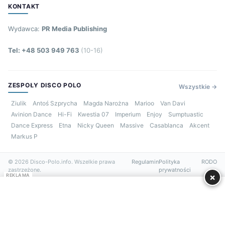
KONTAKT
Wydawca:
PR Media Publishing
Tel: +48 503 949 763
(10-16)
ZESPOŁY DISCO POLO
Wszystkie →
Ziulik
Antoś Szprycha
Magda Narożna
Marioo
Van Davi
Avinion Dance
Hi-Fi
Kwestia 07
Imperium
Enjoy
Sumptuastic
Dance Express
Etna
Nicky Queen
Massive
Casablanca
Akcent
Markus P
© 2026 Disco-Polo.info. Wszelkie prawa
Regulamin
Polityka
RODO
zastrzeżone.
prywatności
×
REKLAMA