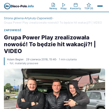
Disco-Polo
.info
Newsy
Klipy
Koncerty
TOP 20
Strona główna
›
Artykuły
›
Zapowiedź
›
Grupa Power Play zrealizowała nowość! To będzie hit wakacji?! | VIDEO
ZAPOWIEDŹ
Grupa Power Play zrealizowała
nowość! To będzie hit wakacji?! |
VIDEO
Adam Begier
29 czerwca 2018, 15:40
1 min czytania
fot. materiały prasowe