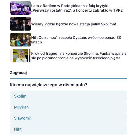
Lato z Radiem w Poddębicach z falą krytyki.
„Pierwszy i ostatni raz", a koncertu zabrakło w TVP2
Wiemy, gdzie będzie nowa stacja paliw Skolima!
Hit „Co za noc" zespołu Dystans wrócił po ponad 30
latach
Krok od tragedii na koncercie Skolima. Fanka wspinała
się po piorunochronie na wysokość trzeciego piętra
Zagłosuj
Kto ma największe ego w disco polo?
Skolim
MiłyPan
Sławomir
Nikt