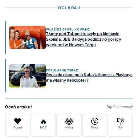
OGLĄDAJ
WŁAŚNIE OPUBLIKOWANO
Tłumy pod Tatrami ruszyły po kiełbaski
Skolima. JBB Bałdyga podliczyło gorący
weekend w Nowym Targu
POPULARNE TERAZ
Gwiazda disco polo Kuba Urbański z Playboys
ma własny helikopter?
Oceń artykuł
Bądź pierwszy!
❤️
🔥
😂
😮
👎
Super
HOT
Haha
Wow
Nie