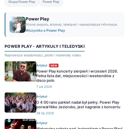
Grupa Power Play
Power Play
Power Play
Strona zespołu, artykuły, teledyski i najważniejsze informacje.
Wszystko o Power Play
POWER PLAY - ARTYKUŁY I TELEDYSKI
Najnowsze wiadomości, plotki i materiały video
Artykuł
NEW
Power Play koncerty sierpień i wrzesień 2026.
Pełna lista dat, miejscowości i weekendów z
disco polo
7 sie 2026
Artykuł
O 4:00 rano parkiet nadal był pełny. Power Play
porwał Niko Jeziorsko, jest nagranie z koncertu
28 lip 2026
Artykuł
Wakacyjna sobota nad Jeziorskiem z Power Play!