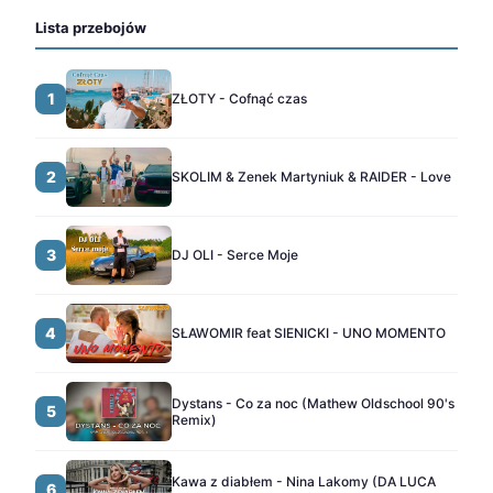
Lista przebojów
1
ZŁOTY - Cofnąć czas
2
SKOLIM & Zenek Martyniuk & RAIDER - Love
3
DJ OLI - Serce Moje
4
SŁAWOMIR feat SIENICKI - UNO MOMENTO
Dystans - Co za noc (Mathew Oldschool 90's
5
Remix)
Kawa z diabłem - Nina Lakomy (DA LUCA
6