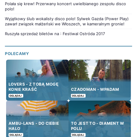
Polała się krew! Przerwany koncert uwielbianego zespołu disco
polo!
Wyjątkowy ślub wokalisty disco polo! Sylwek Gazda (Power Play)
zawarł związek małżeński we Włoszech, w kameralnym gronie!
Ruszyła sprzedaż biletów na : Festiwal Ostróda 2017
POLECAMY
LOVERS - Z TOBĄ MOGĘ
KONIE KRAŚĆ
CZADOMAN - WPADAM
OGLĄDAJ
OGLĄDAJ
AMBU-LANS - DO CIEBIE
TO JEST TO - DIAMENT W
HALO
POLU
OGLĄDAJ
OGLĄDAJ