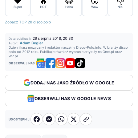
❤️
🔥
😂
😮
👎
Super
HOT
Haha
Wow
Nie
Zobacz TOP 20 disco polo
29 sierpnia 2018, 20:30
Data publikacji:
Adam Begier
Autor:
Dziennikarz muzyczny i redaktor naczelny Disco-Polo.info. W branży disco
polo od 2012 roku. Publikuje również wybranie artykuły na Onet.pl oraz
WP.pl
OBSERWUJ NAS
DODAJ NAS JAKO ŹRÓDŁO W GOOGLE
OBSERWUJ NAS W GOOGLE NEWS
UDOSTĘPNIJ: