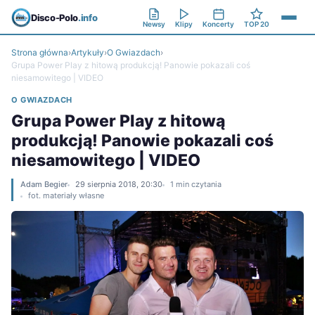
Disco-Polo
.info
Newsy
Klipy
Koncerty
TOP 20
Strona główna
›
Artykuły
›
O Gwiazdach
›
Grupa Power Play z hitową produkcją! Panowie pokazali coś
niesamowitego | VIDEO
O GWIAZDACH
Grupa Power Play z hitową
produkcją! Panowie pokazali coś
niesamowitego | VIDEO
Adam Begier
29 sierpnia 2018, 20:30
1 min czytania
fot. materiały własne