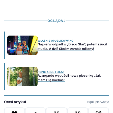
OGLĄDAJ
WŁAŚNIE OPUBLIKOWANO
Najpierw odpadł w „Disco Star", potem rzucił
studia. A dziś Skolim zarabia miliony!
POPULARNE TERAZ
Avangarde wypuścił nową piosenkę „Jak
mam Cię kochać"
Oceń artykuł
Bądź pierwszy!