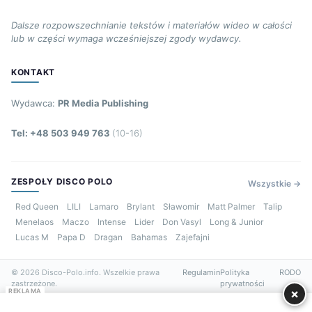
Dalsze rozpowszechnianie tekstów i materiałów wideo w całości
lub w części wymaga wcześniejszej zgody wydawcy.
KONTAKT
Wydawca:
PR Media Publishing
Tel: +48 503 949 763
(10-16)
ZESPOŁY DISCO POLO
Wszystkie →
Red Queen
LILI
Lamaro
Brylant
Sławomir
Matt Palmer
Talip
Menelaos
Maczo
Intense
Lider
Don Vasyl
Long & Junior
Lucas M
Papa D
Dragan
Bahamas
Zajefajni
© 2026 Disco-Polo.info. Wszelkie prawa
Regulamin
Polityka
RODO
zastrzeżone.
prywatności
×
REKLAMA