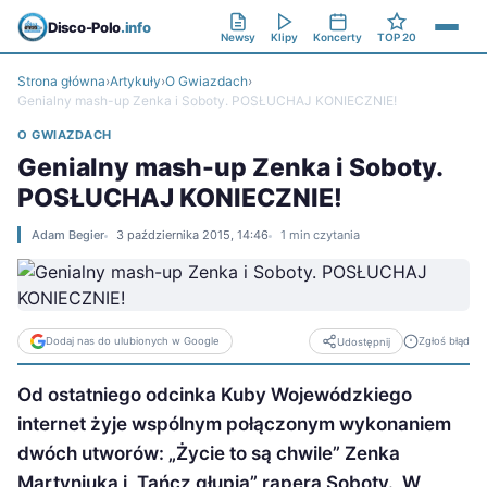
Disco-Polo
.info
Newsy
Klipy
Koncerty
TOP 20
Strona główna
›
Artykuły
›
O Gwiazdach
›
Genialny mash-up Zenka i Soboty. POSŁUCHAJ KONIECZNIE!
O GWIAZDACH
Genialny mash-up Zenka i Soboty.
POSŁUCHAJ KONIECZNIE!
Adam Begier
3 października 2015, 14:46
1 min czytania
Dodaj nas do ulubionych w Google
Zgłoś błąd
Udostępnij
Od ostatniego odcinka Kuby Wojewódzkiego
internet żyje wspólnym połączonym wykonaniem
dwóch utworów: „Życie to są chwile” Zenka
Martyniuka i „Tańcz głupia” rapera Soboty. W