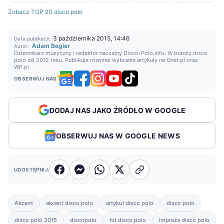
Zobacz TOP 20 disco polo
3 października 2015, 14:46
Data publikacji:
Adam Begier
Autor:
Dziennikarz muzyczny i redaktor naczelny Disco-Polo.info. W branży disco
polo od 2012 roku. Publikuje również wybranie artykuły na Onet.pl oraz
WP.pl
OBSERWUJ NAS
DODAJ NAS JAKO ŹRÓDŁO W GOOGLE
OBSERWUJ NAS W GOOGLE NEWS
UDOSTĘPNIJ:
Akcent
akcent disco polo
artykuł disco polo
disco polo
disco polo 2015
discopolo
hit disco polo
impreza disco polo