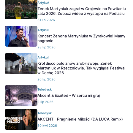
Artykuł
Zenek Martyniuk zagrał w Grajewie na Powitaniu
Lata 2026. Zobacz wideo z występu na Podlasiu
31 lip 2026
Artykuł
Koncert Zenona Martyniuka w Żyrakowie! Mamy
nagranie!
28 lip 2026
Artykuł
Król disco polo znów zrobił swoje. Zenek
Martyniuk w Rzeczniowie. Tak wyglądał Festiwal
w Dechę 2026
26 lip 2026
Teledysk
Akcent & Exaited - W sercu mi graj
2 lip 2026
Teledysk
AKCENT - Pragnienie Miłości (DA LUCA Remix)
30 kwi 2026