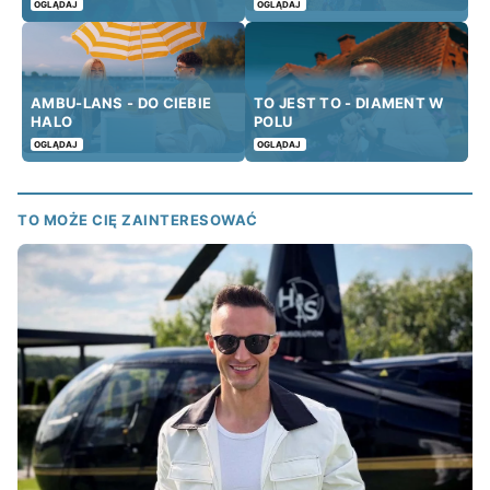
OGLĄDAJ
OGLĄDAJ
AMBU-LANS - DO CIEBIE
TO JEST TO - DIAMENT W
HALO
POLU
OGLĄDAJ
OGLĄDAJ
TO MOŻE CIĘ ZAINTERESOWAĆ