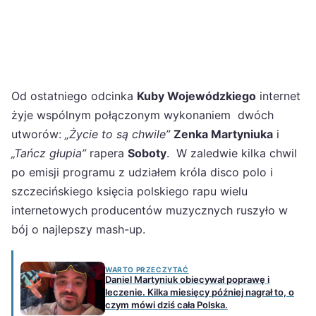
Od ostatniego odcinka
Kuby Wojewódzkiego
internet
żyje wspólnym połączonym wykonaniem dwóch
utworów:
„Życie to są chwile”
Zenka Martyniuka
i
„Tańcz głupia”
rapera
Soboty
. W zaledwie kilka chwil
po emisji programu z udziałem króla disco polo i
szczecińskiego księcia polskiego rapu wielu
internetowych producentów muzycznych ruszyło w
bój o najlepszy mash-up.
WARTO PRZECZYTAĆ
Daniel Martyniuk obiecywał poprawę i
leczenie. Kilka miesięcy później nagrał to, o
czym mówi dziś cała Polska.