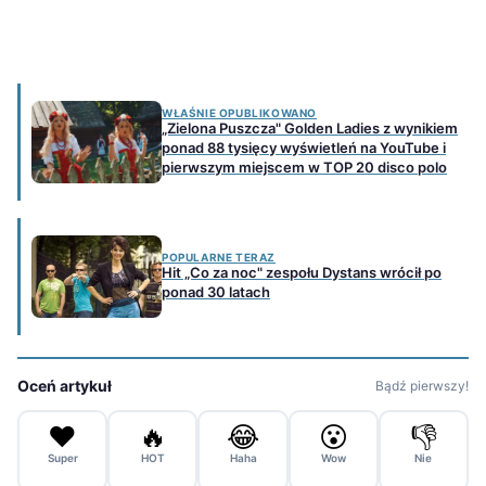
WŁAŚNIE OPUBLIKOWANO
„Zielona Puszcza" Golden Ladies z wynikiem
ponad 88 tysięcy wyświetleń na YouTube i
pierwszym miejscem w TOP 20 disco polo
POPULARNE TERAZ
Hit „Co za noc" zespołu Dystans wrócił po
ponad 30 latach
Oceń artykuł
Bądź pierwszy!
❤️
🔥
😂
😮
👎
Super
HOT
Haha
Wow
Nie