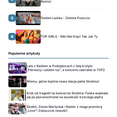
Remix)
5
Golden Ladies - Zielona Puszcza
6
TOP GIRLS - Nikt Nie Kręci Tak Jak Ty
Popularne artykuły
Lato z Radiem w Poddębicach z falą krytyki.
„Pierwszy i ostatni raz", a koncertu zabrakło w TVP2
Wiemy, gdzie będzie nowa stacja paliw Skolima!
Krok od tragedii na koncercie Skolima. Fanka wspinała
się po piorunochronie na wysokość trzeciego piętra
Skolim, Zenon Martyniuk i Raider z mega premierą
„Love"! Zobaczcie nowość!