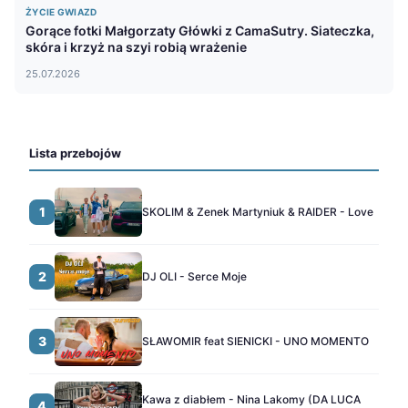
ŻYCIE GWIAZD
Gorące fotki Małgorzaty Główki z CamaSutry. Siateczka,
skóra i krzyż na szyi robią wrażenie
25.07.2026
Lista przebojów
1
SKOLIM & Zenek Martyniuk & RAIDER - Love
2
DJ OLI - Serce Moje
3
SŁAWOMIR feat SIENICKI - UNO MOMENTO
Kawa z diabłem - Nina Lakomy (DA LUCA
4