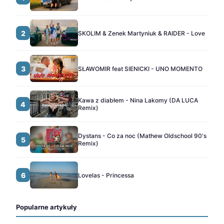
2
SKOLIM & Zenek Martyniuk & RAIDER - Love
3
SŁAWOMIR feat SIENICKI - UNO MOMENTO
Kawa z diabłem - Nina Lakomy (DA LUCA
4
Remix)
Dystans - Co za noc (Mathew Oldschool 90's
5
Remix)
6
Lovelas - Princessa
Popularne artykuły