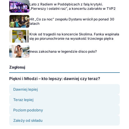
Lato z Radiem w Poddębicach z falą krytyki.
„Pierwszy i ostatni raz", a koncertu zabrakło w TVP2
Hit „Co za noc" zespołu Dystans wrócił po ponad 30
latach
Krok od tragedii na koncercie Skolima. Fanka wspinała
się po piorunochronie na wysokość trzeciego piętra
Iness zakochana w legendzie disco polo?
Zagłosuj
Piękni i Młodzi – kto lepszy: dawniej czy teraz?
Dawniej lepiej
Teraz lepiej
Poziom podobny
Zależy od składu