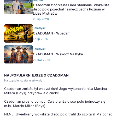
Czadoman z córką na Enea Stadionie. Wokalista
disco polo pojechał na mecz Lecha Poznań w
Lidze Mistrzów
29 lip 2026
Teledysk
CZADOMAN - Wpadam
17 lip 2026
Teledysk
CZADOMAN - Wskocz Na Byka
23 kwi 2026
NAJPOPULARNIEJSZE O CZADOMAN
Najczęściej czytane artykuły
Czadoman zmiażdżył wszystkich! Jego wykonanie hitu Marcina
Millera (Boys) przyprawia o ciarki!
Czadoman prosi o pomoc! Cała branża disco polo jednoczy się
m.in. Marcin Miller (Boys)!
PILNE! Uwielbiany wokalista disco polo trafił do szpitala! Ma ponad