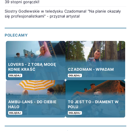
39 stopni gorączki!
Siostry Godlewskie w teledysku Czadomana! "Na planie okazały
się profesjonalistkami" - przyznał artysta!
POLECAMY
LOVERS - Z TOBĄ MOGĘ
KONIE KRAŚĆ
CZADOMAN - WPADAM
OGLĄDAJ
OGLĄDAJ
AMBU-LANS - DO CIEBIE
TO JEST TO - DIAMENT W
HALO
POLU
OGLĄDAJ
OGLĄDAJ