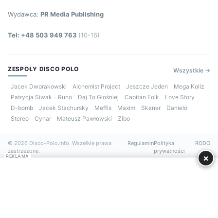
Wydawca:
PR Media Publishing
Tel: +48 503 949 763
(10-16)
ZESPOŁY DISCO POLO
Wszystkie →
Jacek Dworakowski
Alchemist Project
Jeszcze Jeden
Mega Koliz
Patrycja Siwak - Runo
Daj To Głośniej
Capitan Folk
Love Story
D-bomb
Jacek Stachursky
Meffis
Maxim
Skaner
Danielo
Stereo
Cynar
Mateusz Pawłowski
Zibo
© 2026 Disco-Polo.info. Wszelkie prawa
Regulamin
Polityka
RODO
zastrzeżone.
prywatności
×
REKLAMA