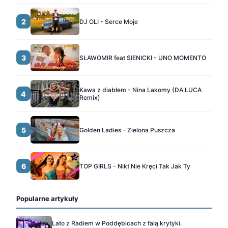
2
DJ OLI - Serce Moje
3
SŁAWOMIR feat SIENICKI - UNO MOMENTO
Kawa z diabłem - Nina Lakomy (DA LUCA
4
Remix)
5
Golden Ladies - Zielona Puszcza
6
TOP GIRLS - Nikt Nie Kręci Tak Jak Ty
Popularne artykuły
Lato z Radiem w Poddębicach z falą krytyki.