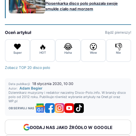
Piosenkarka disco polo pokazała swoje
smukłe ciało nad morzem
Oceń artykuł
Bądź pierwszy!
❤️
🔥
😂
😮
👎
Super
HOT
Haha
Wow
Nie
Zobacz TOP 20 disco polo
18 stycznia 2020, 10:30
Data publikacji:
Adam Begier
Autor:
Dziennikarz muzyczny i redaktor naczelny Disco-Polo.info. W branży disco
polo od 2012 roku. Publikuje również wybranie artykuły na Onet.pl oraz
WP.pl
OBSERWUJ NAS
DODAJ NAS JAKO ŹRÓDŁO W GOOGLE