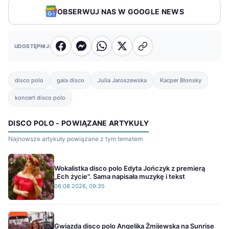
OBSERWUJ NAS W GOOGLE NEWS
UDOSTĘPNIJ:
disco polo
gala disco
Julia Jaroszewska
Kacper Blonsky
koncert disco polo
DISCO POLO - POWIĄZANE ARTYKUŁY
Najnowsze artykuły powiązane z tym tematem
Wokalistka disco polo Edyta Jończyk z premierą
„Ech życie". Sama napisała muzykę i tekst
06.08.2026, 09:35
Gwiazda disco polo Angelika Żmijewska na Sunrise