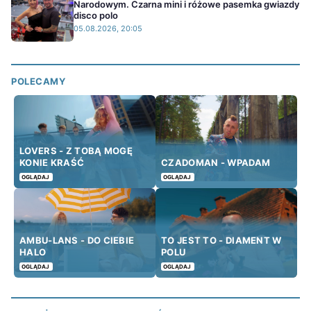
Narodowym. Czarna mini i różowe pasemka gwiazdy
disco polo
05.08.2026, 20:05
POLECAMY
LOVERS - Z TOBĄ MOGĘ
KONIE KRAŚĆ
CZADOMAN - WPADAM
OGLĄDAJ
OGLĄDAJ
AMBU-LANS - DO CIEBIE
TO JEST TO - DIAMENT W
HALO
POLU
OGLĄDAJ
OGLĄDAJ