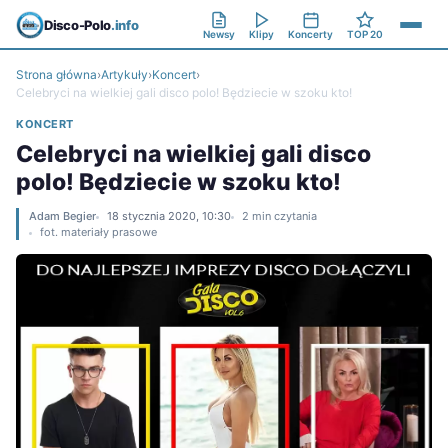
Disco-Polo
.info
Newsy
Klipy
Koncerty
TOP 20
Strona główna
›
Artykuły
›
Koncert
›
Celebryci na wielkiej gali disco polo! Będziecie w szoku kto!
KONCERT
Celebryci na wielkiej gali disco
polo! Będziecie w szoku kto!
Adam Begier
18 stycznia 2020, 10:30
2 min czytania
fot. materiały prasowe