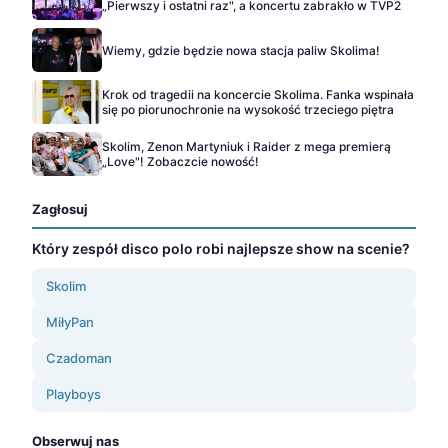
„Pierwszy i ostatni raz", a koncertu zabrakło w TVP2
Wiemy, gdzie będzie nowa stacja paliw Skolima!
Krok od tragedii na koncercie Skolima. Fanka wspinała
się po piorunochronie na wysokość trzeciego piętra
Skolim, Zenon Martyniuk i Raider z mega premierą
„Love"! Zobaczcie nowość!
Zagłosuj
Który zespół disco polo robi najlepsze show na scenie?
Skolim
MiłyPan
Czadoman
Playboys
Obserwuj nas